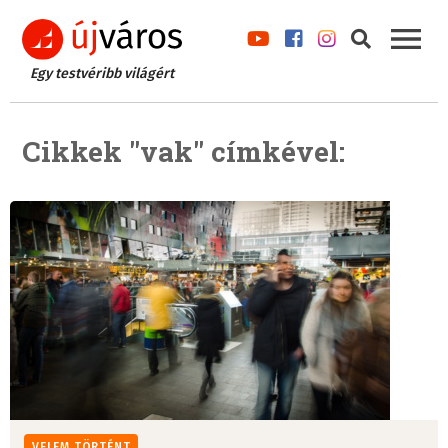
Egy testvéribb világért
Cikkek "vak" címkével:
VELEM TÖRTÉNT