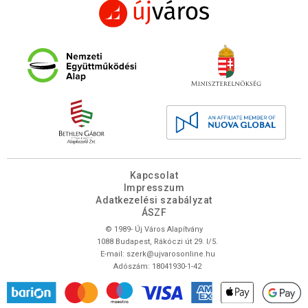
Kapcsolat
Impresszum
Adatkezelési szabályzat
ÁSZF
© 1989- Új Város Alapítvány
1088 Budapest, Rákóczi út 29. I/5.
E-mail:
szerk@ujvarosonline.hu
Adószám: 18041930-1-42