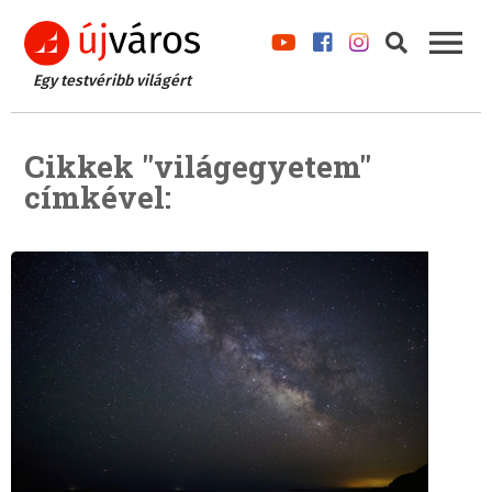
Egy testvéribb világért
Cikkek "világegyetem"
címkével: