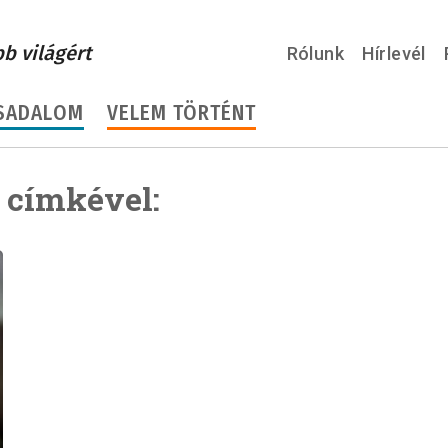
bb világért
Rólunk
Hírlevél
SADALOM
VELEM TÖRTÉNT
 címkével: