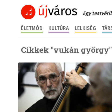
Egy testvéri
ÉLETMÓD
KULTÚRA
LELKISÉG
TÁR
Cikkek "vukán györgy"