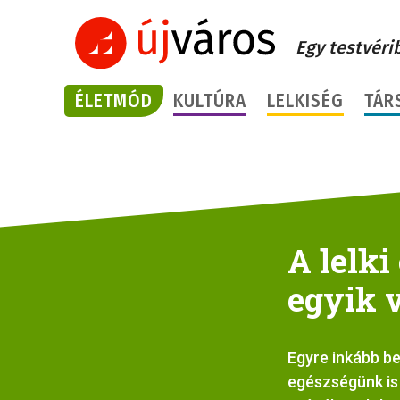
Egy testvéri
ÉLETMÓD
KULTÚRA
LELKISÉG
TÁR
A lelk
egyik v
Egyre inkább be
egészségünk is 