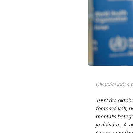
Olvasási idő: 4 
1992 óta októbe
fontossá vált, h
mentális beteg
javítására.. A 
Organization) j