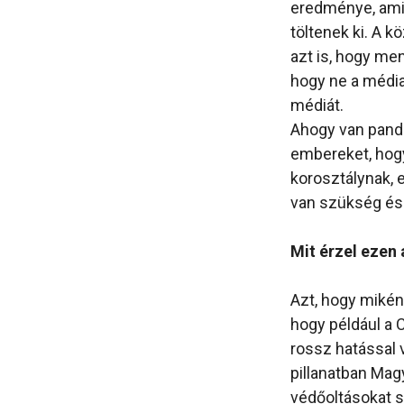
eredménye, amit
töltenek ki. A 
azt is, hogy me
hogy ne a média 
médiát.
Ahogy van pandé
embereket, hogy
korosztálynak, e
van szükség és f
Mit érzel ezen
Azt, hogy miként
hogy például a C
rossz hatással 
pillanatban Ma
védőoltásokat s