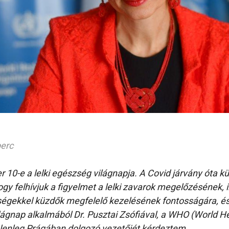
perc
r 10-e a lelki egészség világnapja. A Covid járvány óta k
ogy felhívjuk a figyelmet a lelki zavarok megelőzésének, i
ségekkel küzdők megfelelő kezelésének fontosságára, é
világnap alkalmából Dr. Pusztai Zsófiával, a WHO (World H
elenleg Prágában dolgozó vezetőjét kérdeztem.