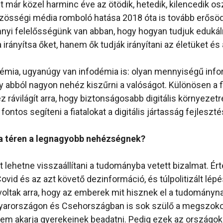
 már közel harminc éve az ötödik, hetedik, kilencedik o
közösségi média romboló hatása 2018 óta is tovább erősöd
nnyi felelősségünk van abban, hogy hogyan tudjuk edukálni
irányítsa őket, hanem ők tudják irányítani az életüket és
mia, ugyanúgy van infodémia is: olyan mennyiségű infor
 abból nagyon nehéz kiszűrni a valóságot. Különösen a f
z rávilágít arra, hogy biztonságosabb digitális környezetr
ontos segíteni a fiatalokat a digitális jártasság fejleszt
 a téren a legnagyobb nehézségnek?
 lehetne visszaállítani a tudományba vetett bizalmat. Ért
ovid és az azt követő dezinformáció, és túlpolitizált lép
voltak arra, hogy az emberek mit hisznek el a tudományna
gyarországon és Csehországban is sok szülő a megszoko
em akarja gyerekeinek beadatni. Pedig ezek az országok