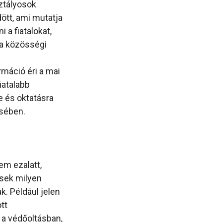
sztályosok
ött, ami mutatja
 a fiatalokat,
 a közösségi
máció éri a mai
iatalabb
e és oktatásra
ésében.
em ezalatt,
ések milyen
k. Például jelen
tt
 a védőoltásban,