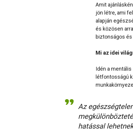
Amit ajánláskén
jön létre, ami 
alapján egészsé
és közösen arra
biztonságos és
Mi az idei vilá
Idén a mentális
létfontosságú k
munkakörnyezet
Az egészségtelen
megkülönböztetés
hatással lehetne