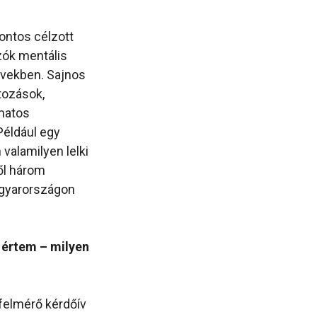
fontos célzott
ók mentális
években. Sajnos
tozások,
amatos
Például egy
 valamilyen lelki
ől három
agyarországon
s értem – milyen
 felmérő kérdőív