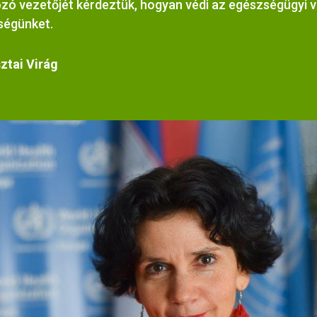
zó vezetőjét kérdeztük, hogyan védi az egészségügyi v
ségünket.
ztai Virág