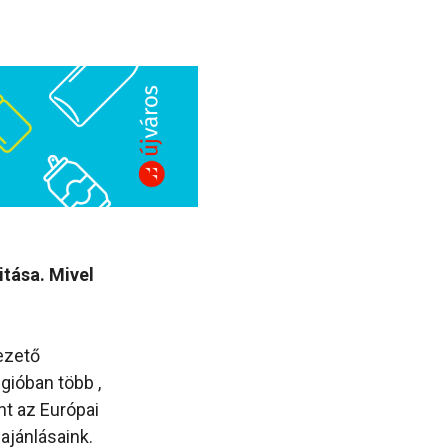
itása. Mivel
ezető
gióban több ,
nt az Európai
ajánlásaink.