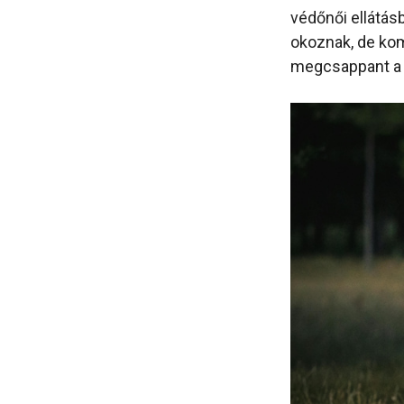
védőnői ellátás
okoznak, de kom
megcsappant a 