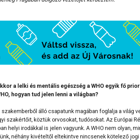
kkor a lelki és mentális egészség a WHO egyik fő prior
HO, hogyan tud jelen lenni a világban?
 szakemberből álló csapatunk magában foglalja a világ v
 szakértőit, köztük orvosokat, tudósokat. Az Európai Ré
an helyi irodákkal is jelen vagyunk. A WHO nem olyan, mi
ünk, néhány kivételtől eltekintve nincsenek kötelező jogi 