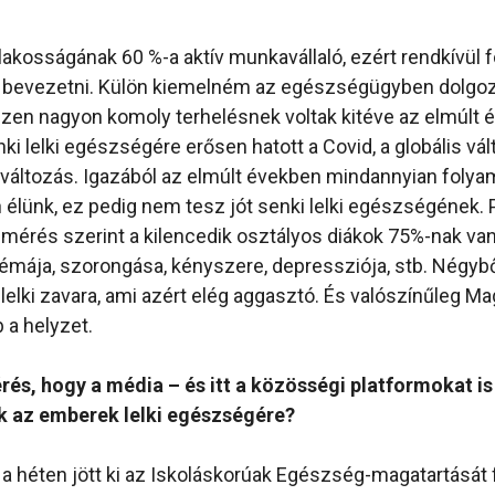
 lakosságának 60 %-a aktív munkavállaló, ezért rendkívül 
 bevezetni. Külön kiemelném az egészségügyben dolgoz
zen nagyon komoly terhelésnek voltak kitéve az elmúlt 
i lelki egészségére erősen hatott a Covid, a globális vál
aváltozás. Igazából az elmúlt években mindannyian foly
élünk, ez pedig nem tesz jót senki lelki egészségének. 
elmérés szerint a kilencedik osztályos diákok 75%-nak van
mája, szorongása, kényszere, depressziója, stb. Négyb
elki zavara, ami azért elég aggasztó. És valószínűleg M
 a helyzet.
rés, hogy a média – és itt a közösségi platformokat i
k az emberek lelki egészségére?
 a héten jött ki az Iskoláskorúak Egészség-magatartását