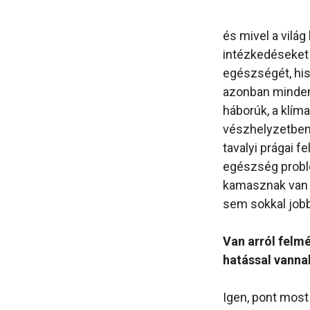
és mivel a világ
intézkedéseket
egészségét, his
azonban mindenk
háborúk, a klím
vészhelyzetben 
tavalyi prágai f
egészség problé
kamasznak van l
sem sokkal jobb
Van arról felmé
hatással vanna
Igen, pont most