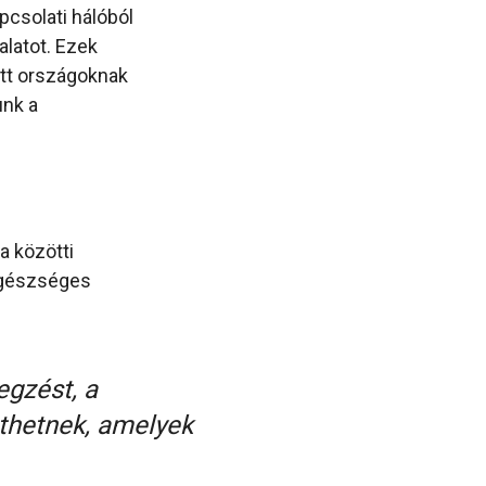
pcsolati hálóból
alatot. Ezek
ott országoknak
unk a
a közötti
 egészséges
gzést, a
nthetnek, amelyek