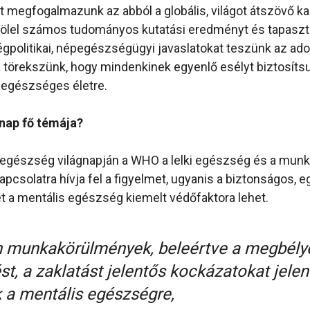
t megfogalmazunk az abból a globális, világot átszövő ka
felölel számos tudományos kutatási eredményt és tapaszt
gpolitikai, népegészségügyi javaslatokat teszünk az ad
 törekszünk, hogy mindenkinek egyenlő esélyt biztosíts
 egészséges életre.
gnap fő témája?
 egészség világnapján a WHO a lelki egészség és a munk
apcsolatra hívja fel a figyelmet, ugyanis a biztonságos,
 a mentális egészség kiemelt védőfaktora lehet.
 munkakörülmények, beleértve a megbélye
t, a zaklatást jelentős kockázatokat jele
k a mentális egészségre,