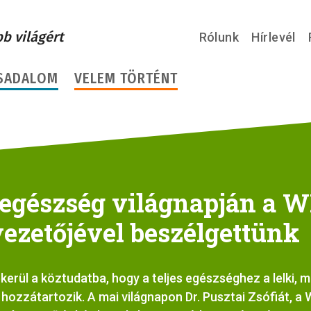
bb világért
Rólunk
Hírlevél
SADALOM
VELEM TÖRTÉNT
i egészség világnapján a 
ezetőjével beszélgettünk
kerül a köztudatba, hogy a teljes egészséghez a lelki, m
hozzátartozik. A mai világnapon Dr. Pusztai Zsófiát, a 