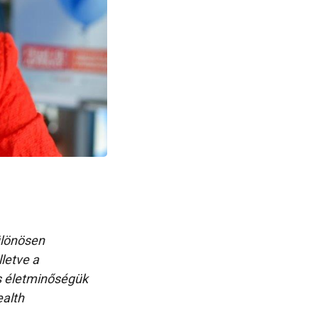
ülönösen
lletve a
s életminőségük
ealth