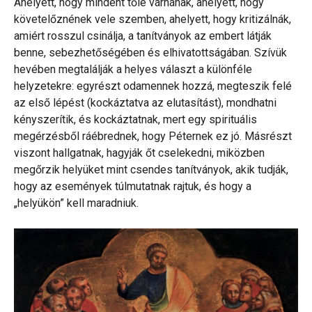
Ahelyett, hogy mindent tőle várnának, ahelyett, hogy
követelőznének vele szemben, ahelyett, hogy kritizálnák,
amiért rosszul csinálja, a tanítványok az embert látják
benne, sebezhetőségében és elhivatottságában. Szívük
hevében megtalálják a helyes választ a különféle
helyzetekre: egyrészt odamennek hozzá, megteszik felé
az első lépést (kockáztatva az elutasítást), mondhatni
kényszerítik, és kockáztatnak, mert egy spirituális
megérzésből ráébrednek, hogy Péternek ez jó. Másrészt
viszont hallgatnak, hagyják őt cselekedni, miközben
megőrzik helyüket mint csendes tanítványok, akik tudják,
hogy az események túlmutatnak rajtuk, és hogy a
„helyükön” kell maradniuk.