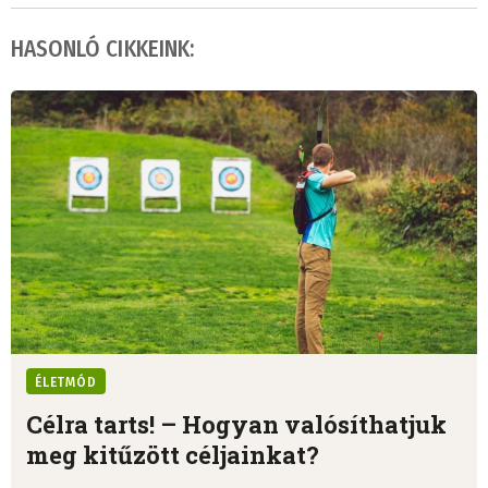
HASONLÓ CIKKEINK:
ÉLETMÓD
Célra tarts! – Hogyan valósíthatjuk
meg kitűzött céljainkat?