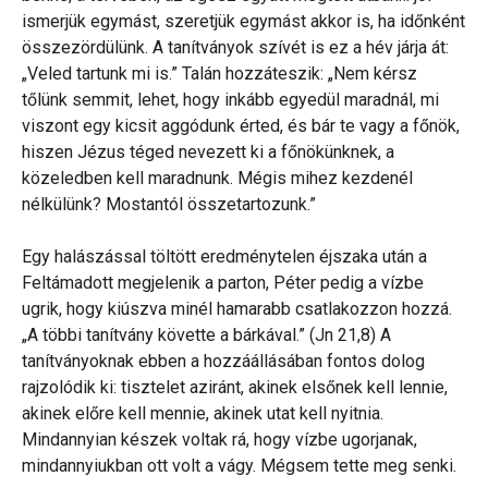
ismerjük egymást, szeretjük egymást akkor is, ha időnként
összezördülünk. A tanítványok szívét is ez a hév járja át:
„Veled tartunk mi is.” Talán hozzáteszik: „Nem kérsz
tőlünk semmit, lehet, hogy inkább egyedül maradnál, mi
viszont egy kicsit aggódunk érted, és bár te vagy a főnök,
hiszen Jézus téged nevezett ki a főnökünknek, a
közeledben kell maradnunk. Mégis mihez kezdenél
nélkülünk? Mostantól összetartozunk.”
Egy halászással töltött eredménytelen éjszaka után a
Feltámadott megjelenik a parton, Péter pedig a vízbe
ugrik, hogy kiúszva minél hamarabb csatlakozzon hozzá.
„A többi tanítvány követte a bárkával.” (Jn 21,8) A
tanítványoknak ebben a hozzáállásában fontos dolog
rajzolódik ki: tisztelet aziránt, akinek elsőnek kell lennie,
akinek előre kell mennie, akinek utat kell nyitnia.
Mindannyian készek voltak rá, hogy vízbe ugorjanak,
mindannyiukban ott volt a vágy. Mégsem tette meg senki.