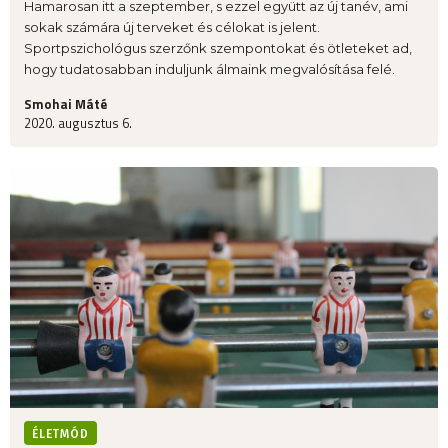
Hamarosan itt a szeptember, s ezzel együtt az új tanév, ami
sokak számára új terveket és célokat is jelent.
Sportpszichológus szerzőnk szempontokat és ötleteket ad,
hogy tudatosabban induljunk álmaink megvalósítása felé.
Smohai Máté
2020. augusztus 6.
ÉLETMÓD