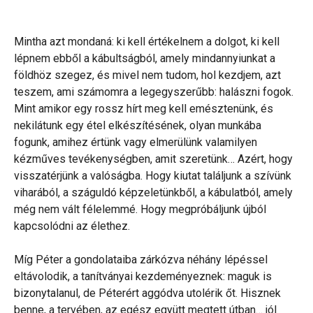
Mintha azt mondaná: ki kell értékelnem a dolgot, ki kell
lépnem ebből a kábultságból, amely mindannyiunkat a
földhöz szegez, és mivel nem tudom, hol kezdjem, azt
teszem, ami számomra a legegyszerűbb: halászni fogok.
Mint amikor egy rossz hírt meg kell emésztenünk, és
nekilátunk egy étel elkészítésének, olyan munkába
fogunk, amihez értünk vagy elmerülünk valamilyen
kézműves tevékenységben, amit szeretünk… Azért, hogy
visszatérjünk a valóságba. Hogy kiutat találjunk a szívünk
viharából, a száguldó képzeletünkből, a kábulatból, amely
még nem vált félelemmé. Hogy megpróbáljunk újból
kapcsolódni az élethez.
Míg Péter a gondolataiba zárkózva néhány lépéssel
eltávolodik, a tanítványai kezdeményeznek: maguk is
bizonytalanul, de Péterért aggódva utolérik őt. Hisznek
benne, a tervében, az egész együtt megtett útban… jól