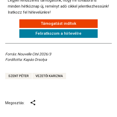
Legyél rendszeres támogatónk, hogy mi továbbra is
minden hétköznap új, reményt adó cikkel jelentkezhessünk!
Iratkozz fel hírlevelünkre!
Támogatást indítok
Feliratkozom a hírlevélre
Forrás: Nouvelle Cité 2026/3
Fordította: Kapás Orsolya
SZENT PÉTER
VEZETŐI KARIZMA
Megosztás: