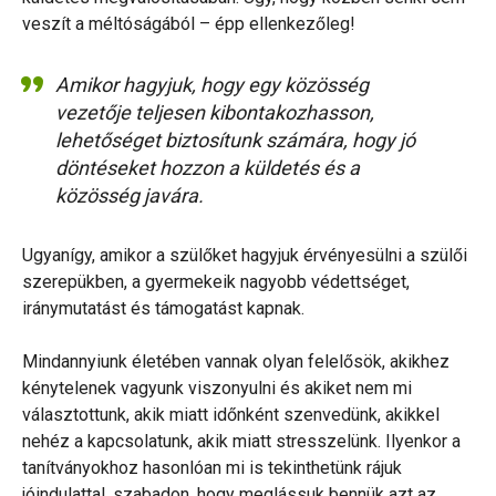
veszít a méltóságából – épp ellenkezőleg!
Amikor hagyjuk, hogy egy közösség
vezetője teljesen kibontakozhasson,
lehetőséget biztosítunk számára, hogy jó
döntéseket hozzon a küldetés és a
közösség javára.
Ugyanígy, amikor a szülőket hagyjuk érvényesülni a szülői
szerepükben, a gyermekeik nagyobb védettséget,
iránymutatást és támogatást kapnak.
Mindannyiunk életében vannak olyan felelősök, akikhez
kénytelenek vagyunk viszonyulni és akiket nem mi
választottunk, akik miatt időnként szenvedünk, akikkel
nehéz a kapcsolatunk, akik miatt stresszelünk. Ilyenkor a
tanítványokhoz hasonlóan mi is tekinthetünk rájuk
jóindulattal, szabadon, hogy meglássuk bennük azt az