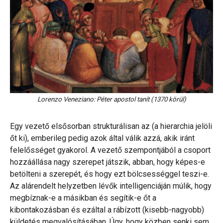
Lorenzo Veneziano: Péter apostol tanít (1370 körül)
Egy vezető elsősorban strukturálisan az (a hierarchia jelöli
őt ki), emberileg pedig azok által válik azzá, akik iránt
felelősséget gyakorol. A vezető szempontjából a csoport
hozzáállása nagy szerepet játszik, abban, hogy képes-e
betölteni a szerepét, és hogy ezt bölcsességgel teszi-e.
Az alárendelt helyzetben lévők intelligenciáján múlik, hogy
megbíznak-e a másikban és segítik-e őt a
kibontakozásban és ezáltal a rábízott (kisebb-nagyobb)
küldetés megvalósításában. Úgy, hogy közben senki sem