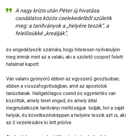
A nagy krízis után Péter új hivatása
csodálatos közös cselekedetből születik
meg: a tanítványok a „helyére teszik”, a
felelősükké „kreálják”,
és engedélyezik számára, hogy hitelesen nyilvánuljon
meg immár mint az a valaki, aki a születő csoport felett
hatalmat kapott.
Van valami gyönyörű ebben az egyszerű gesztusban,
ebben a visszafogottságban, amit az apostolok
tanúsítanak. Hallgatólagos csend és egyetértés van
közöttük, amely teret enged, és amely által
megmutatkozik tanítványi méltóságuk: tudják, hol a saját
helyük, és következésképpen a helyére teszik azt is, aki
az ő vezetésükre ki lett jelölve.