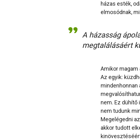
házas esték, o
elmosódnak, min
A házasság ápolás
megtalálásáért kü
Amikor magam ala
Az egyik: küzdh
mindenhonnan az
megvalósíthatu
nem. Ez dühítő 
nem tudunk mind
Megelégedni azz
akkor tudott elk
kinövesztéséért