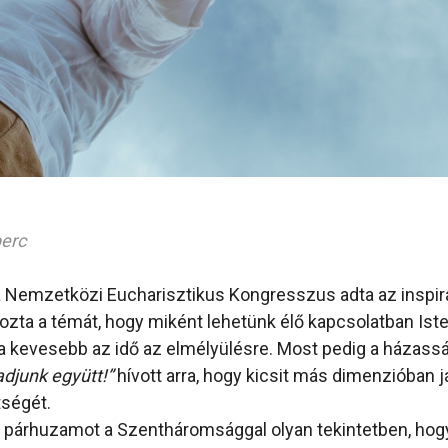
perc
 Nemzetközi Eucharisztikus Kongresszus adta az inspirá
ozta a témát, hogy miként lehetünk élő kapcsolatban Iste
 kevesebb az idő az elmélyülésre. Most pedig a házass
djunk együtt!”
hívott arra, hogy kicsit más dimenzióban já
ségét.
 párhuzamot a Szentháromsággal olyan tekintetben, hog