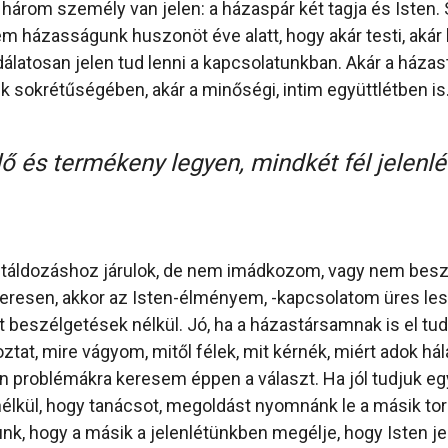
három személy van jelen: a házaspár két tagja és Isten.
m házasságunk huszonöt éve alatt, hogy akár testi, akár 
dálatosan jelen tud lenni a kapcsolatunkban. Akár a házas
sokrétűségében, akár a minőségi, intim együttlétben is
ő és termékeny legyen, mindkét fél jelenlé
ntáldozáshoz járulok, de nem imádkozom, vagy nem bes
eresen, akkor az Isten-élményem, -kapcsolatom üres les
t beszélgetések nélkül. Jó, ha a házastársamnak is el t
ztat, mire vágyom, mitől félek, mit kérnék, miért adok hálá
n problémákra keresem éppen a választ. Ha jól tudjuk e
nélkül, hogy tanácsot, megoldást nyomnánk le a másik tor
nk, hogy a másik a jelenlétünkben megélje, hogy Isten j