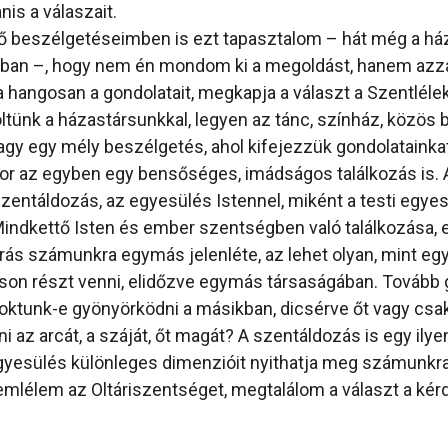
nis a válaszait.
tő beszélgetéseimben is ezt tapasztalom – hát még a há
an –, hogy nem én mondom ki a megoldást, hanem azzal
angosan a gondolatait, megkapja a választ a Szentlélek 
ltünk a házastársunkkal, legyen az tánc, színház, közös b
gy egy mély beszélgetés, ahol kifejezzük gondolatainkat
or az egyben egy bensőséges, imádságos találkozás is. A
zentáldozás, az egyesülés Istennel, miként a testi egyes
indkettő Isten és ember szentségben való találkozása, 
ás számunkra egymás jelenléte, az lehet olyan, mint egy
on részt venni, elidőzve egymás társaságában. Tovább 
ktunk-e gyönyörködni a másikban, dicsérve őt vagy csa
 az arcát, a száját, őt magát? A szentáldozás is egy ilye
egyesülés különleges dimenzióit nyithatja meg számunkra
mlélem az Oltáriszentséget, megtalálom a választ a kér