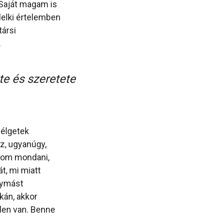
 Saját magam is
lelki értelemben
társi
.
te és szeretete
zélgetek
z, ugyanúgy,
udom mondani,
t, mi miatt
gymást
kán, akkor
elen van. Benne