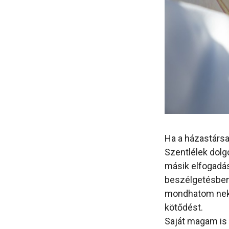
Ha a házastársam
Szentlélek dolgo
másik elfogadás
beszélgetésben
mondhatom neki.
kötődést.
Saját magam is 