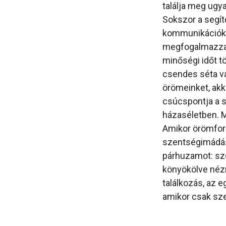
találja meg ugya
Sokszor a segí
kommunikációkb
megfogalmazza h
minőségi időt tö
csendes séta va
örömeinket, akk
csúcspontja a s
házaséletben. M
Amikor örömforr
szentségimádás
párhuzamot: szo
könyökölve nézni
találkozás, az 
amikor csak sze