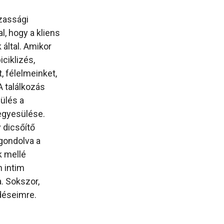
zassági
, hogy a kliens
által. Amikor
iciklizés,
, félelmeinket,
 találkozás
ülés a
egyesülése.
 dicsőítő
gondolva a
k mellé
n intim
. Sokszor,
déseimre.