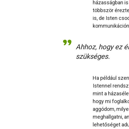
házasságban is 
többször érezte
is, de Isten cso
kommunikációnk 
Ahhoz, hogy ez él
szükséges.
Ha például sze
Istennel rendsz
mint a házaséle
hogy mi foglalko
aggódom, milye
meghallgatni, a
lehetőséget adu