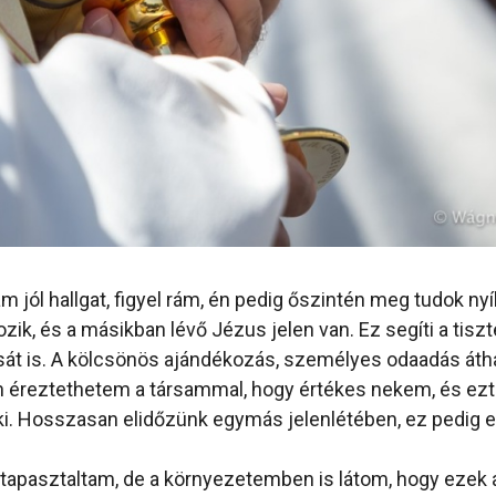
 jól hallgat, figyel rám, én pedig őszintén meg tudok nyíl
zik, és a másikban lévő Jézus jelen van. Ez segíti a tiszt
át is. A kölcsönös ajándékozás, személyes odaadás áth
 éreztethetem a társammal, hogy értékes nekem, és ezt
 Hosszasan elidőzünk egymás jelenlétében, ez pedig er
tapasztaltam, de a környezetemben is látom, hogy ezek a