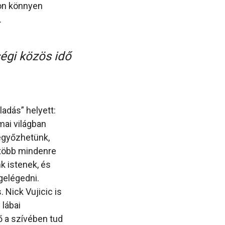
yon könnyen
.
ségi közös idő
ladás” helyett:
mai világban
legyőzhetünk,
 több mindenre
k istenek, és
gelégedni.
 Nick Vujicic is
 lábai
ő a szívében tud