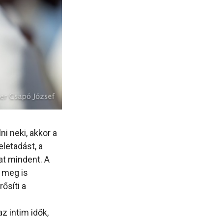
ni neki, akkor a
eletadást, a
at mindent. A
 meg is
ősíti a
z intim idők,