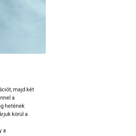
ciót, majd két
nnel a
ág hetének
rjuk körül a
y a