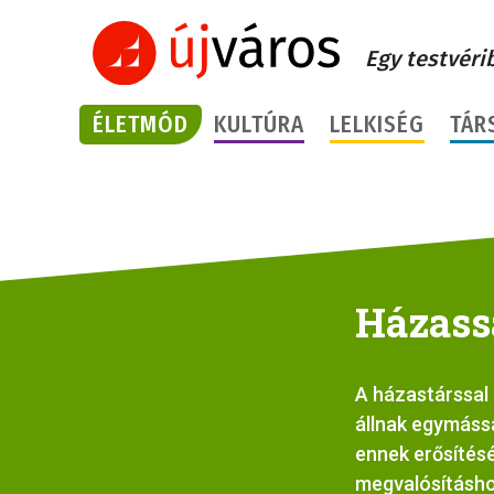
Egy testvéri
ÉLETMÓD
KULTÚRA
LELKISÉG
TÁR
Házass
A házastárssal 
állnak egymássa
ennek erősítésé
megvalósításho