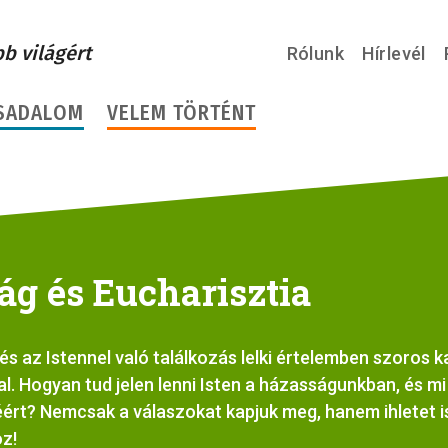
bb világért
Rólunk
Hírlevél
SADALOM
VELEM TÖRTÉNT
ág és Eucharisztia
és az Istennel való találkozás lelki értelemben szoros 
l. Hogyan tud jelen lenni Isten a házasságunkban, és mi
ért? Nemcsak a válaszokat kapjuk meg, hanem ihletet i
z!