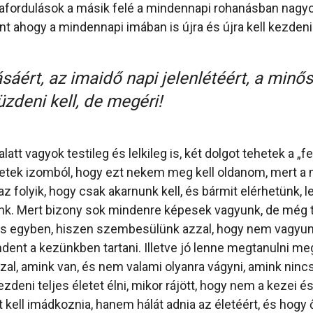
dafordulások a másik felé a mindennapi rohanásban nag
t ahogy a mindennapi imában is újra és újra kell kezdeni
áért, az imaidő napi jelenlétéért, a minő
zdeni kell, de megéri!
tt vagyok testileg és lelkileg is, két dolgot tehetek a „fe
etek izomból, hogy ezt nekem meg kell oldanom, mert a 
 folyik, hogy csak akarnunk kell, és bármit elérhetünk, 
nk. Mert bizony sok mindenre képesek vagyunk, de még
is egyben, hiszen szembesülünk azzal, hogy nem vagyun
ent a kezünkben tartani. Illetve jó lenne megtanulni me
al, amink van, és nem valami olyanra vágyni, amink nincs.
ezdeni teljes életet élni, mikor rájött, hogy nem a kezei és
 kell imádkoznia, hanem hálát adnia az életéért, és hogy 