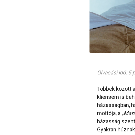
Olvasási idő: 5 
Többek között a
kliensem is beh
házasságban, ha
mottója, a
„Mara
házasság szent
Gyakran húznak