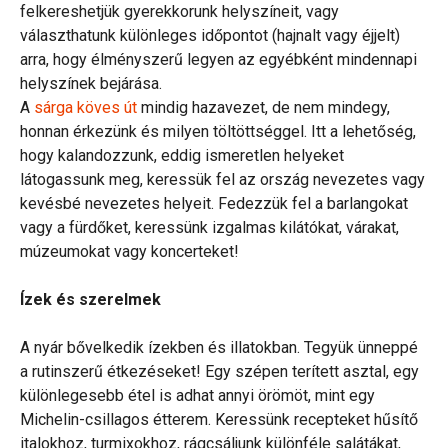
felkereshetjük gyerekkorunk helyszíneit, vagy
választhatunk különleges időpontot (hajnalt vagy éjjelt)
arra, hogy élményszerű legyen az egyébként mindennapi
helyszínek bejárása.
A
sárga köves út
mindig hazavezet, de nem mindegy,
honnan érkezünk és milyen töltöttséggel. Itt a lehetőség,
hogy kalandozzunk, eddig ismeretlen helyeket
látogassunk meg, keressük fel az ország nevezetes vagy
kevésbé nevezetes helyeit. Fedezzük fel a barlangokat
vagy a fürdőket, keressünk izgalmas kilátókat, várakat,
múzeumokat vagy koncerteket!
Ízek és szerelmek
A nyár bővelkedik ízekben és illatokban. Tegyük ünneppé
a rutinszerű étkezéseket! Egy szépen terített asztal, egy
különlegesebb étel is adhat annyi örömöt, mint egy
Michelin-csillagos étterem. Keressünk recepteket hűsítő
italokhoz, turmixokhoz, rágcsáljunk különféle salátákat,