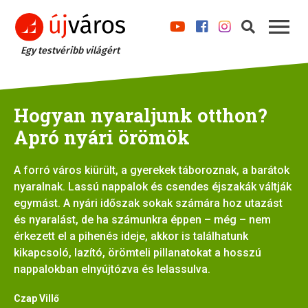
Egy testvéribb világért
Hogyan nyaraljunk otthon?
Apró nyári örömök
A forró város kiürült, a gyerekek táboroznak, a barátok
nyaralnak. Lassú nappalok és csendes éjszakák váltják
egymást. A nyári időszak sokak számára hoz utazást
és nyaralást, de ha számunkra éppen – még – nem
érkezett el a pihenés ideje, akkor is találhatunk
kikapcsoló, lazító, örömteli pillanatokat a hosszú
nappalokban elnyújtózva és lelassulva.
Czap Villő