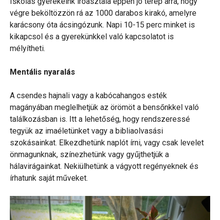
Iskolás gyerekeink íróasztala éppen jó terep arra, hogy
végre beköltözzön rá az 1000 darabos kirakó, amelyre
karácsony óta ácsingózunk. Napi 10-15 perc minket is
kikapcsol és a gyerekünkkel való kapcsolatot is
mélyítheti.
Mentális nyaralás
A csendes hajnali vagy a kabócahangos esték
magányában meglelhetjük az örömöt a bensőnkkel való
találkozásban is. Itt a lehetőség, hogy rendszeressé
tegyük az imaéletünket vagy a bibliaolvasási
szokásainkat. Elkezdhetünk naplót írni, vagy csak levelet
önmagunknak, színezhetünk vagy gyűjthetjük a
hálavirágainkat. Nekiülhetünk a vágyott regényeknek és
írhatunk saját műveket.