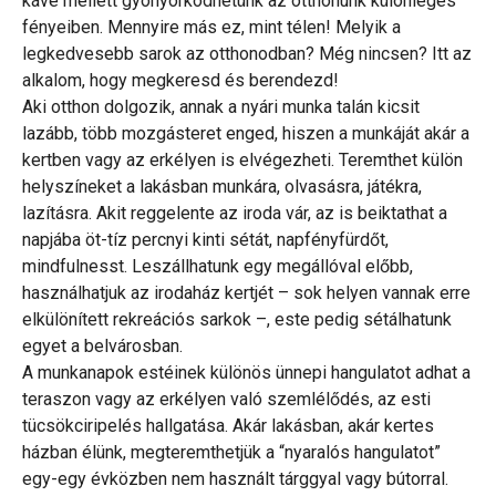
kávé mellett gyönyörködhetünk az otthonunk különleges
fényeiben. Mennyire más ez, mint télen! Melyik a
legkedvesebb sarok az otthonodban? Még nincsen? Itt az
alkalom, hogy megkeresd és berendezd!
Aki otthon dolgozik, annak a nyári munka talán kicsit
lazább, több mozgásteret enged, hiszen a munkáját akár a
kertben vagy az erkélyen is elvégezheti. Teremthet külön
helyszíneket a lakásban munkára, olvasásra, játékra,
lazításra. Akit reggelente az iroda vár, az is beiktathat a
napjába öt-tíz percnyi kinti sétát, napfényfürdőt,
mindfulnesst. Leszállhatunk egy megállóval előbb,
használhatjuk az irodaház kertjét – sok helyen vannak erre
elkülönített rekreációs sarkok –, este pedig sétálhatunk
egyet a belvárosban.
A munkanapok estéinek különös ünnepi hangulatot adhat a
teraszon vagy az erkélyen való szemlélődés, az esti
tücsökciripelés hallgatása. Akár lakásban, akár kertes
házban élünk, megteremthetjük a “nyaralós hangulatot”
egy-egy évközben nem használt tárggyal vagy bútorral.