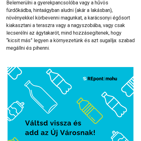
Belemerülni a gyerekpancsolóba vagy a hűvös
fürdőkádba, hintaágyban aludni (akár a lakásban),
növényekkel körbevenni magunkat, a karácsonyi égősort
kiakasztani a teraszra vagy a nagyszobába, vagy csak
lecserélni az ágytakarót, mind hozzásegítenek, hogy
“kicsit más” legyen a környezetünk és azt sugallja: szabad
megállni és pihenni.