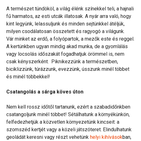
A természet tündököl, a világ élénk színekkel teli, a hajnali
fű harmatos, az esti utcák illatosak. A nyár arra való, hogy
kint legyünk, lelassuljunk és minden sejtünkkel átéljük,
milyen csodálatosan összetett és ragyogó a világunk.
Vár minket az erdő, a folyópartok, a mezők este és reggel.
A kertünkben ugyan mindig akad munka, de a gyomlálás
vagy locsolás időszakát fogadhatjuk örömmel is, nem
csak kényszerként. Piknikezzünk a természetben,
biciklizzünk, túrázzunk, evezzünk, ússzunk minél többet
és minél többekkel!
Csatangolás a sárga köves úton
Nem kell rossz időtől tartanunk, ezért a szabadidőnkben
csatangoljunk minél többet! Sétálhatunk a környékünkön,
felfedezhetjük a közvetlen környezetünk kincseit: a
szomszéd kertjét vagy a közeli játszóteret. Elindulhatunk
geoládát keresni vagy részt vehetünk
helyi kihívások
ban,