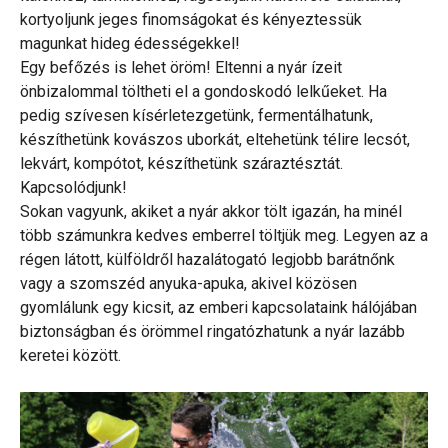
kortyoljunk jeges finomságokat és kényeztessük
magunkat hideg édességekkel!
Egy befőzés is lehet öröm! Eltenni a nyár ízeit
önbizalommal töltheti el a gondoskodó lelkűeket. Ha
pedig szívesen kísérletezgetünk, fermentálhatunk,
készíthetünk kovászos uborkát, eltehetünk télire lecsót,
lekvárt, kompótot, készíthetünk száraztésztát.
Kapcsolódjunk!
Sokan vagyunk, akiket a nyár akkor tölt igazán, ha minél
több számunkra kedves emberrel töltjük meg. Legyen az a
régen látott, külföldről hazalátogató legjobb barátnőnk
vagy a szomszéd anyuka-apuka, akivel közösen
gyomlálunk egy kicsit, az emberi kapcsolataink hálójában
biztonságban és örömmel ringatózhatunk a nyár lazább
keretei között.