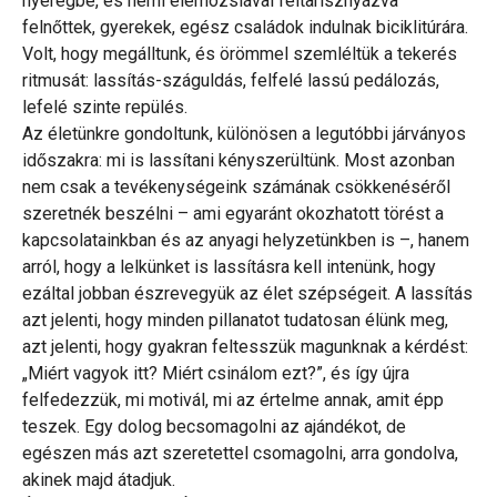
nyeregbe, és némi elemózsiával feltarisznyázva
felnőttek, gyerekek, egész családok indulnak biciklitúrára.
Volt, hogy megálltunk, és örömmel szemléltük a tekerés
ritmusát: lassítás-száguldás, felfelé lassú pedálozás,
lefelé szinte repülés.
Az életünkre gondoltunk, különösen a legutóbbi járványos
időszakra: mi is lassítani kényszerültünk. Most azonban
nem csak a tevékenységeink számának csökkenéséről
szeretnék beszélni – ami egyaránt okozhatott törést a
kapcsolatainkban és az anyagi helyzetünkben is –, hanem
arról, hogy a lelkünket is lassításra kell intenünk, hogy
ezáltal jobban észrevegyük az élet szépségeit. A lassítás
azt jelenti, hogy minden pillanatot tudatosan élünk meg,
azt jelenti, hogy gyakran feltesszük magunknak a kérdést:
„Miért vagyok itt? Miért csinálom ezt?”, és így újra
felfedezzük, mi motivál, mi az értelme annak, amit épp
teszek. Egy dolog becsomagolni az ajándékot, de
egészen más azt szeretettel csomagolni, arra gondolva,
akinek majd átadjuk.