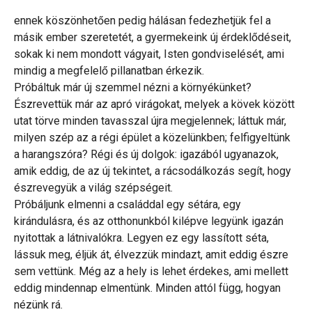
ennek köszönhetően pedig hálásan fedezhetjük fel a
másik ember szeretetét, a gyermekeink új érdeklődéseit,
sokak ki nem mondott vágyait, Isten gondviselését, ami
mindig a megfelelő pillanatban érkezik.
Próbáltuk már új szemmel nézni a környékünket?
Észrevettük már az apró virágokat, melyek a kövek között
utat törve minden tavasszal újra megjelennek; láttuk már,
milyen szép az a régi épület a közelünkben; felfigyeltünk
a harangszóra? Régi és új dolgok: igazából ugyanazok,
amik eddig, de az új tekintet, a rácsodálkozás segít, hogy
észrevegyük a világ szépségeit.
Próbáljunk elmenni a családdal egy sétára, egy
kirándulásra, és az otthonunkból kilépve legyünk igazán
nyitottak a látnivalókra. Legyen ez egy lassított séta,
lássuk meg, éljük át, élvezzük mindazt, amit eddig észre
sem vettünk. Még az a hely is lehet érdekes, ami mellett
eddig mindennap elmentünk. Minden attól függ, hogyan
nézünk rá.