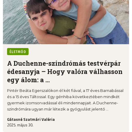
ÉLETMÓD
A Duchenne-szindrómás testvérpár
édesanyja – Hogy valóra válhasson
egy álom: a ...
Pintér Beáta Egerszalókon él két fiával, a 17 éves Barnabással
és a 15 éves Táltossal. Egy génhiba következtében mindkét
gyermek izomsorvadással éli mindennapjait. A Duchenne-
szindrómára ugyan már létezik a gyógyulást jelentő ...
Gátasné Szatmári Valéria
2025. május 30.