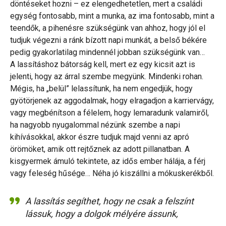
döntéseket hozni – ez elengedhetetlen, mert a családi
egység fontosabb, mint a munka, az ima fontosabb, mint a
teendők, a pihenésre szükségünk van ahhoz, hogy jól el
tudjuk végezni a ránk bízott napi munkát, a belső békére
pedig gyakorlatilag mindennél jobban szükségünk van…
A lassításhoz bátorság kell, mert ez egy kicsit azt is
jelenti, hogy az árral szembe megyünk. Mindenki rohan.
Mégis, ha „belül” lelassítunk, ha nem engedjük, hogy
gyötörjenek az aggodalmak, hogy elragadjon a karriervágy,
vagy megbénítson a félelem, hogy lemaradunk valamiről,
ha nagyobb nyugalommal nézünk szembe a napi
kihívásokkal, akkor észre tudjuk majd venni az apró
örömöket, amik ott rejtőznek az adott pillanatban. A
kisgyermek ámuló tekintete, az idős ember hálája, a férj
vagy feleség hűsége… Néha jó kiszállni a mókuskerékből.
A lassítás segíthet, hogy ne csak a felszínt
lássuk, hogy a dolgok mélyére ássunk,