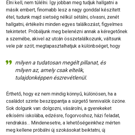
Élni kell, nem túlélni. Így jobban meg tudjuk hallgatni a
másik embert, finomabb lesz a nagy gonddal készített
étel, tudunk majd sietség nélkül sétálni, olvasni, zenét
hallgatni, értékelni minden egyes találkozást, figyelmes
tekintetet. Próbáljunk meg belenézni annak a kéregetőnek
a szemébe, akivel az utcán összetalálkozunk, váltsunk
vele pár szót; megtapasztalhatjuk a különbséget, hogy
milyen a tudatosan megélt pillanat, és
milyen az, amely csak eltelik,
tulajdonképpen észrevétlenül.
Érthető, hogy ez nem mindig könnyű, különösen, ha a
családot szinte beszippantja a sürgető tennivalók özöne.
Sok dolgunk van: dolgozni, vásárolni, a gyerekeket
elkísérni iskolába, edzésre, fogorvoshoz, házi feladat,
rendrakás… Mindenesetre, a lehetőségeinkhez mérten
meg kellene próbálni új szokásokat beiktatni, új