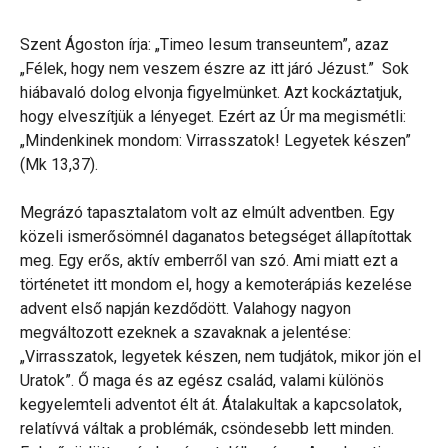
Szent Ágoston írja: „Timeo Iesum transeuntem”, azaz
„Félek, hogy nem veszem észre az itt járó Jézust.” Sok
hiábavaló dolog elvonja figyelmünket. Azt kockáztatjuk,
hogy elveszítjük a lényeget. Ezért az Úr ma megismétli:
„Mindenkinek mondom: Virrasszatok! Legyetek készen”
(Mk 13,37).
Megrázó tapasztalatom volt az elmúlt adventben. Egy
közeli ismerősömnél daganatos betegséget állapítottak
meg. Egy erős, aktív emberről van szó. Ami miatt ezt a
történetet itt mondom el, hogy a kemoterápiás kezelése
advent első napján kezdődött. Valahogy nagyon
megváltozott ezeknek a szavaknak a jelentése:
„Virrasszatok, legyetek készen, nem tudjátok, mikor jön el
Uratok”. Ő maga és az egész család, valami különös
kegyelemteli adventot élt át. Átalakultak a kapcsolatok,
relatívvá váltak a problémák, csöndesebb lett minden.