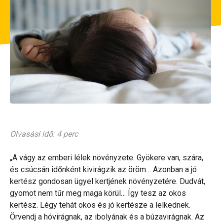
Olvasási idő: 4 perc
„A vágy az emberi lélek növényzete. Gyökere van, szára,
és csúcsán időnként kivirágzik az öröm… Azonban a jó
kertész gondosan ügyel kertjének növényzetére. Dudvát,
gyomot nem tűr meg maga körül… Így tesz az okos
kertész. Légy tehát okos és jó kertésze a lelkednek.
Örvendj a hóvirágnak, az ibolyának és a búzavirágnak. Az