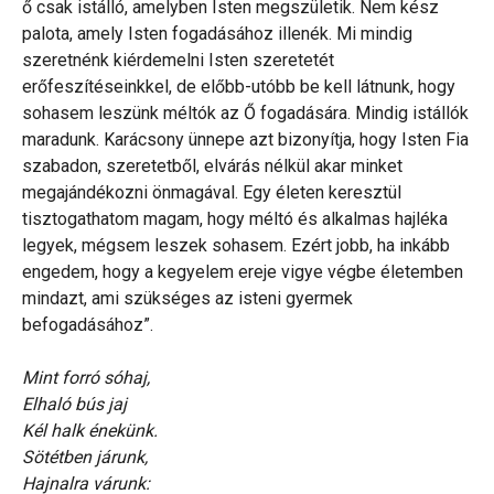
ő csak istálló, amelyben Isten megszületik. Nem kész
palota, amely Isten fogadásához illenék. Mi mindig
szeretnénk kiérdemelni Isten szeretetét
erőfeszítéseinkkel, de előbb-utóbb be kell látnunk, hogy
sohasem leszünk méltók az Ő fogadására. Mindig istállók
maradunk. Karácsony ünnepe azt bizonyítja, hogy Isten Fia
szabadon, szeretetből, elvárás nélkül akar minket
megajándékozni önmagával. Egy életen keresztül
tisztogathatom magam, hogy méltó és alkalmas hajléka
legyek, mégsem leszek sohasem. Ezért jobb, ha inkább
engedem, hogy a kegyelem ereje vigye végbe életemben
mindazt, ami szükséges az isteni gyermek
befogadásához”.
Mint forró sóhaj,
Elhaló bús jaj
Kél halk énekünk.
Sötétben járunk,
Hajnalra várunk: