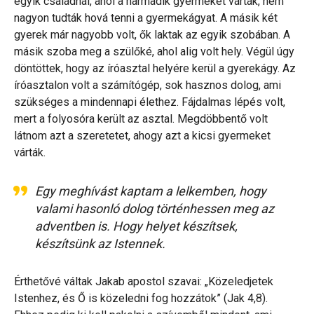
egyik családnál, ahol a harmadik gyermeket várták, nem
nagyon tudták hová tenni a gyermekágyat. A másik két
gyerek már nagyobb volt, ők laktak az egyik szobában. A
másik szoba meg a szülőké, ahol alig volt hely. Végül úgy
döntöttek, hogy az íróasztal helyére kerül a gyerekágy. Az
íróasztalon volt a számítógép, sok hasznos dolog, ami
szükséges a mindennapi élethez. Fájdalmas lépés volt,
mert a folyosóra került az asztal. Megdöbbentő volt
látnom azt a szeretetet, ahogy azt a kicsi gyermeket
várták.
Egy meghívást kaptam a lelkemben, hogy
valami hasonló dolog történhessen meg az
adventben is. Hogy helyet készítsek,
készítsünk az Istennek.
Érthetővé váltak Jakab apostol szavai: „Közeledjetek
Istenhez, és Ő is közeledni fog hozzátok” (Jak 4,8).