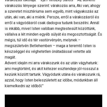
várakozás lényege szerint: várakozás arra, Aki van; ahogy
a szeretet misztériuma sem egyéb, mint vágyakozás az
után, aki van, aki a miénk. Persze, erről a várakozásról és
erről a vágyódásról csak dadogva tudunk beszélni. Annál
is inkább, mivel Isten valóban megtestesült közöttünk,
vállalva a lét minden egyéb súlyát és megosztottságát. És
mégis, túl idő és tér vastörvényén, melynek –
megszületvén Betlehemben – maga a teremtő Isten is
készséggel és véghetetlen önátadással vetette alá
magát.
Advent idején mi arra várakozunk és az után vágyhatunk:
ami megtörtént, és akit kétezer esztendeje jól-rosszul a
kezünk között tartunk. Vágyódunk utána és várakozunk rá,
azzal, hogy Isten beleszületett az időbe, módunkban áll
kiemelkedni az időből.”