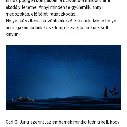
Ehhez pedig ki kell pakolni a szívemből mindent, ami
akadály lehetne. Annyi minden felgyülemlik, annyi
megszokás, előítélet, ragaszkodás…
Helyet készíteni a közénk érkező Istennek. Méltó helyet
nem igazán tudunk készíteni, de az ajtót nekünk kell
kinyitni.
Carl G. Jung szerint „az embernek mindig tudnia kell, hogy