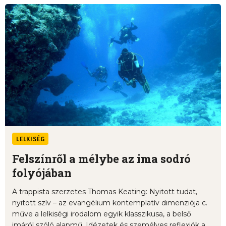
LELKISÉG
Felszínről a mélybe az ima sodró
folyójában
A trappista szerzetes Thomas Keating: Nyitott tudat,
nyitott szív – az evangélium kontemplatív dimenziója c.
műve a lelkiségi irodalom egyik klasszikusa, a belső
imáról szóló alapmű. Idézetek és személyes reflexiók a