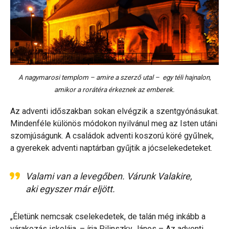
A nagymarosi templom – amire a szerző utal – egy téli hajnalon,
amikor a rorátéra érkeznek az emberek.
Az adventi időszakban sokan elvégzik a szentgyónásukat.
Mindenféle különös módokon nyilvánul meg az Isten utáni
szomjúságunk. A családok adventi koszorú köré gyűlnek,
a gyerekek adventi naptárban gyűjtik a jócselekedeteket.
Valami van a levegőben. Várunk Valakire,
aki egyszer már eljött.
„Életünk nemcsak cselekedetek, de talán még inkább a
várakozás iskolája. – írja Pilinszky János – Az adventi