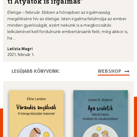
ti Atyátok is irgalmas”
Életige – február. Ebben a hónapban az irgalmasság
megélésére hív az életige. Isten irgalma felülmúlja az ember
minden gyarlóságát, ezért nekünk is a megbocsátás
lelkületével kell fordulnunk embertársaink felé, még akkor is,
ha ...
Letizia Magri
2021. február 1.
LEGÚJABB KÖNYVEINK:
WEBSHOP