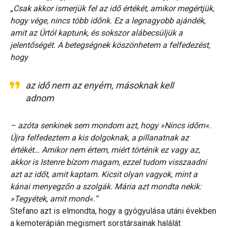
„Csak akkor ismerjük fel az idő értékét, amikor megértjük,
hogy vége, nincs több időnk. Ez a legnagyobb ajándék,
amit az Úrtól kaptunk, és sokszor alábecsüljük a
jelentőségét. A betegségnek köszönhetem a felfedezést,
hogy
az idő nem az enyém, másoknak kell
adnom
– azóta senkinek sem mondom azt, hogy »Nincs időm«.
Újra felfedeztem a kis dolgoknak, a pillanatnak az
értékét… Amikor nem értem, miért történik ez vagy az,
akkor is Istenre bízom magam, ezzel tudom visszaadni
azt az időt, amit kaptam. Kicsit olyan vagyok, mint a
kánai menyegzőn a szolgák. Mária azt mondta nekik:
»Tegyétek, amit mond«.”
Stefano azt is elmondta, hogy a gyógyulása utáni években
a kemoterápián megismert sorstársainak halálát