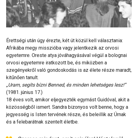
Érettségi után úgy érezte, két út közül kell választania:
Afrikába megy misszióba vagy jelentkezik az orvosi
egyetemre. Oreste atya jóváhagyásával végül a bolognai
orvosi egyetemre iratkozott be, és miközben a
szegényekről való gondoskodás is az élete része maradt,
kitűnően tanult.
„Uram, segíts bízni Benned, és minden lehetséges lesz!”
(1981. június 17.)
18 éves volt, amikor eljegyezték egymást Guidóval, akit a
közösségből ismert. Sandra bizonyos volt benne, hogy a
jegyesség is Isten tervének része, és beleillik az Úrnak
és a felebarátnak szentelt életbe.