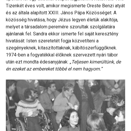
Tizenkét éves volt, amikor megismerte Oreste Benzi atyát
és az általa alapított XXIII. János Pápa Közösséget. A
közösség hivatása, hogy Jézus legyen életük alakítója,
melyet a társadalom peremére szorultak szolgálatára
ajánlanak fel. Sandra ekkor ismerte fel saját keresztény
hivatását: Isten szeretetét fogja közvetíteni a
szegényeknek, kitaszítottaknak, kábítószerfüggőknek.
1974-ben a fogyatékkal élőknek szervezett nyári tábor
után ezt mondta édesanyjának:
„Teljesen kimerültünk, de
én ezeket az embereket többé el nem hagyom.”