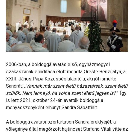
2006-ban, a boldoggá avatás első, egyházmegyei
szakaszának elindítása előtt mondta Oreste Benzi atya, a
XXIII. János Pápa Közösség alapítója, aki jól ismerte
Sandrát:
„Vannak már szent életű házastársak, szent életű
szülők. Nem lenne jó, ha volna szent életű jegyes is?”
Így
is lett: 2021. október 24-én avatták boldoggá a
menyasszonyként elhunyt Sandra Sabattinit.
A boldoggá avatási szertartáson Sandra ereklyéjét, a
vőlegénye által megőrzött hajtincset Stefano Vitali vitte az