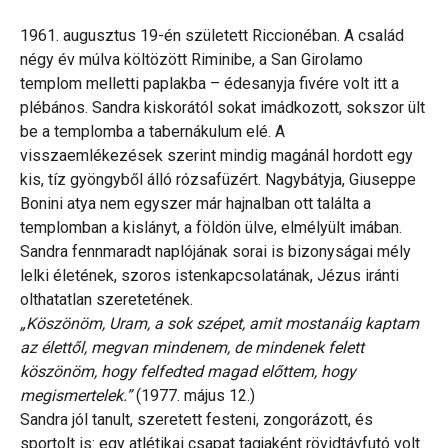
1961. augusztus 19-én született Riccionéban. A család
négy év múlva költözött Riminibe, a San Girolamo
templom melletti paplakba – édesanyja fivére volt itt a
plébános. Sandra kiskorától sokat imádkozott, sokszor ült
be a templomba a tabernákulum elé. A
visszaemlékezések szerint mindig magánál hordott egy
kis, tíz gyöngyből álló rózsafüzért. Nagybátyja, Giuseppe
Bonini atya nem egyszer már hajnalban ott találta a
templomban a kislányt, a földön ülve, elmélyült imában.
Sandra fennmaradt naplójának sorai is bizonyságai mély
lelki életének, szoros istenkapcsolatának, Jézus iránti
olthatatlan szeretetének.
„Köszönöm, Uram, a sok szépet, amit mostanáig kaptam
az élettől, megvan mindenem, de mindenek felett
köszönöm, hogy felfedted magad előttem, hogy
megismertelek.”
(1977. május 12.)
Sandra jól tanult, szeretett festeni, zongorázott, és
sportolt is: egy atlétikai csapat tagjaként rövidtávfutó volt.