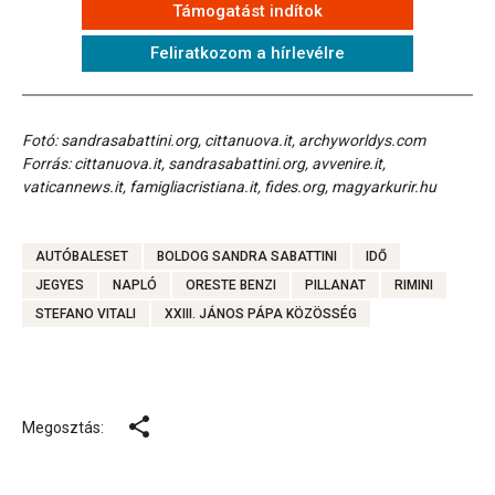
Támogatást indítok
Feliratkozom a hírlevélre
Fotó: sandrasabattini.org, cittanuova.it, archyworldys.com
Forrás: cittanuova.it, sandrasabattini.org, avvenire.it,
vaticannews.it, famigliacristiana.it, fides.org, magyarkurir.hu
AUTÓBALESET
BOLDOG SANDRA SABATTINI
IDŐ
JEGYES
NAPLÓ
ORESTE BENZI
PILLANAT
RIMINI
STEFANO VITALI
XXIII. JÁNOS PÁPA KÖZÖSSÉG
Megosztás: