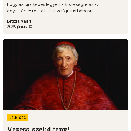
hogy az újra képes legyen a közelségre és az
együttérzésre. Lelki útravaló július hónapra.
Letizia Magri
2025. június 30.
LELKISÉG
Vezess, szelíd fény!