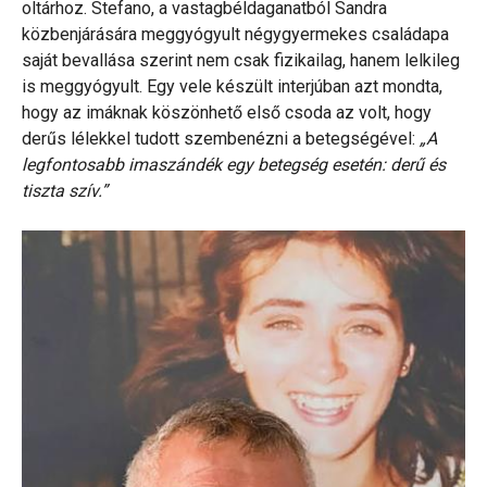
oltárhoz. Stefano, a vastagbéldaganatból Sandra
közbenjárására meggyógyult négygyermekes családapa
saját bevallása szerint nem csak fizikailag, hanem lelkileg
is meggyógyult. Egy vele készült interjúban azt mondta,
hogy az imáknak köszönhető első csoda az volt, hogy
derűs lélekkel tudott szembenézni a betegségével:
„A
legfontosabb imaszándék egy betegség esetén: derű és
tiszta szív.”