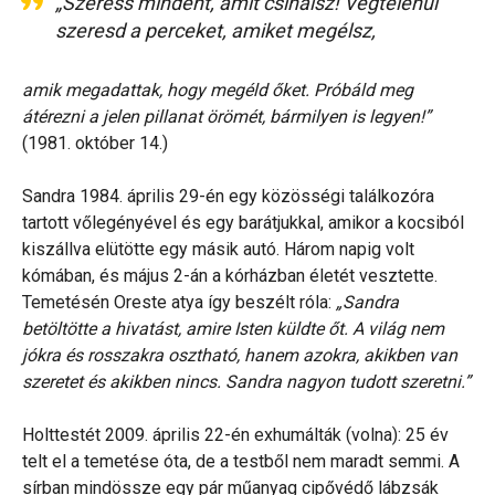
„Szeress mindent, amit csinálsz! Végtelenül
szeresd a perceket, amiket megélsz,
amik megadattak, hogy megéld őket. Próbáld meg
átérezni a jelen pillanat örömét, bármilyen is legyen!”
(1981. október 14.)
Sandra 1984. április 29-én egy közösségi találkozóra
tartott vőlegényével és egy barátjukkal, amikor a kocsiból
kiszállva elütötte egy másik autó. Három napig volt
kómában, és május 2-án a kórházban életét vesztette.
Temetésén Oreste atya így beszélt róla:
„Sandra
betöltötte a hivatást, amire Isten küldte őt. A világ nem
jókra és rosszakra osztható, hanem azokra, akikben van
szeretet és akikben nincs. Sandra nagyon tudott szeretni.”
Holttestét 2009. április 22-én exhumálták (volna): 25 év
telt el a temetése óta, de a testből nem maradt semmi. A
sírban mindössze egy pár műanyag cipővédő lábzsák