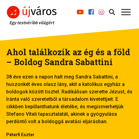
Egy testvéribb világért
Ahol találkozik az ég és a föld
– Boldog Sandra Sabattini
38 éve ezen a napon halt meg Sandra Sabattini, a
huszonkét éves olasz lány, akit a katolikus egyház a
boldogok között tisztel. Radikálisan szerette Jézust, és
Iránta való szeretetből a társadalom kivetettjeit. E
cikkben bepillanthatunk életébe, és megismerhetjük
Stefano Vitali tapasztalatát, akinek a gyógyulása
perdöntő volt a boldoggá avatási eljárásban.
Péterfi Eszter