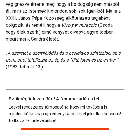
végignézve értette meg, hogy a boldogság nem másból
áll, mint az Istennek kimondott sok-sok Igen-ből. Ma is a
XXIII. János Pápa Közösség elkötelezett tagjaként
dolgozik, és reméli, hogy a
Vivo per miracolo
(Csoda,
hogy élek szerk.) című könyvét olvasva egyre többen
megismerik Sandra életét.
„A szeretet a szemlélődés és a cselekvés szintézise, az a
pont, ahol találkozik az ég és a föld, Isten és az ember.”
(1983. február 13.)
Szükségünk van Rád! A fennmaradás a tét.
Legyél rendszeres támogatónk, hogy mi továbbra is
minden hétköznap új, reményt adó cikkel jelentkezhessünk!
Iratkozz fel hírlevelünkre!