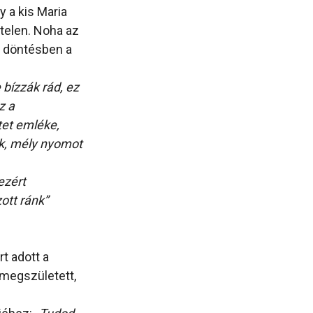
y a kis Maria
ptelen. Noha az
a döntésben a
bízzák rád, ez
z a
tet emléke,
ik, mély nyomot
ezért
ott ránk”
t adott a
 megszületett,