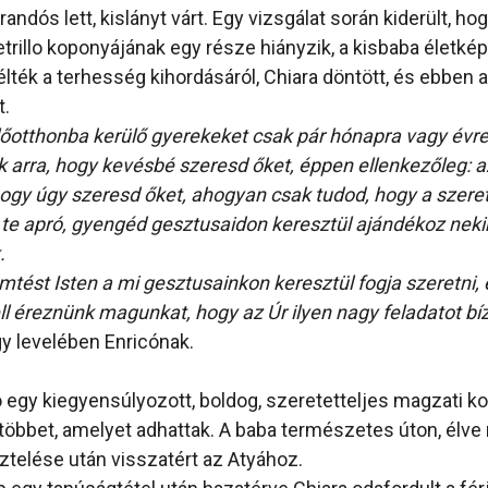
andós lett, kislányt várt. Egy vizsgálat során kiderült, hog
etrillo koponyájának egy része hiányzik, a kisbaba életké
lték a terhesség kihordásáról, Chiara döntött, és ebben 
t.
lőotthonba kerülő gyerekeket csak pár hónapra vagy évre 
arra, hogy kevésbé szeresd őket, éppen ellenkezőleg: a
ogy úgy szeresd őket, ahogyan csak tudod, hogy a szere
 te apró, gyengéd gesztusaidon keresztül ajándékoz nek
.
mtést Isten a mi gesztusainkon keresztül fogja szeretni, 
ll éreznünk magunkat, hogy az Úr ilyen nagy feladatot bíz
gy levelében Enricónak.
 egy kiegyensúlyozott, boldog, szeretetteljes magzati kor
gtöbbet, amelyet adhattak. A baba természetes úton, élve
telése után visszatért az Atyához.