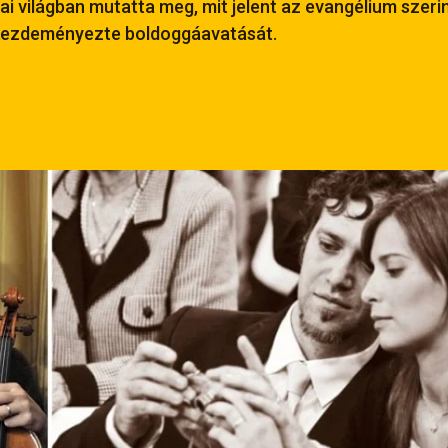
ai világban mutatta meg, mit jelent az evangélium szerin
ezdeményezte boldoggáavatását.