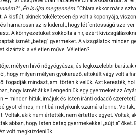
b egy tanúságtétel után hazatérve Chiara odafordult a fé
enném?” „Én is újra megtenném.”
Chiara ekkor már a szíve
. A kisfiút, akinek tökéletesen ép volt a koponyája, viszo
, és hamarosan az is kiderült, hogy létfontosságú szervei 
lesz. A környezetüket sokkolta a hír, ezért kivizsgálásokn
kaptak ismét „beteg” gyermeket. A vizsgálatok minden ge
t kizártak: a véletlen műve. Véletlen?
etője, mélyen hívő nőgyógyásza, és legközelebbi barátai
ól, hogy milyen mélyen gyökerező, eltökélt vágy volt a fi
től fogadják mindazt, ami történik velük. Azt keresték, hol
an, hogy ismét át kell engedniük egy gyermeket az Atyán
 – minden hitük, imájuk és Isten iránti odaadó szeretetü
é gyötrelmes, mint bármelyikünk számára lenne. Voltak,
t. Voltak, akik nem értették, nem értettek egyet. Voltak, ak
ták abban, hogy Isten beteg gyermekekkel „sújtja” őket. 
éz volt megküzdeniük.