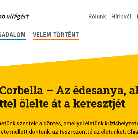
bb világért
Rólunk
Hírlevél
SADALOM
VELEM TÖRTÉNT
Corbella – Az édesanya, a
tel ölelte át a keresztjét
etünk szentek: a döntés, amellyel életünk krízishelyzet
ete mellett döntünk, az teszi szentté az életünket. Chi