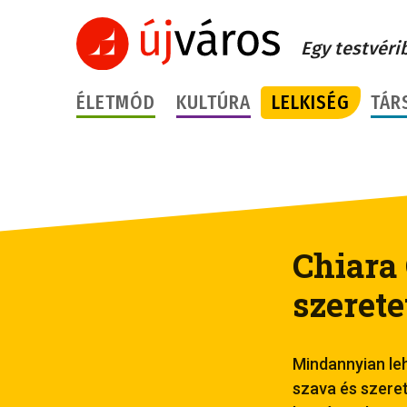
Egy testvéri
ÉLETMÓD
KULTÚRA
LELKISÉG
TÁR
Chiara 
szeretet
Mindannyian leh
szava és szeret