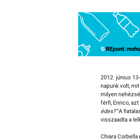
2012. június 13
napunk volt, mit
milyen nehézség
férfi, Enrico, a
édes?”
A fiatal
visszaadta a le
Chiara Corbella