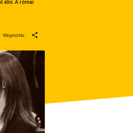
t élni. A római
Megosztás: