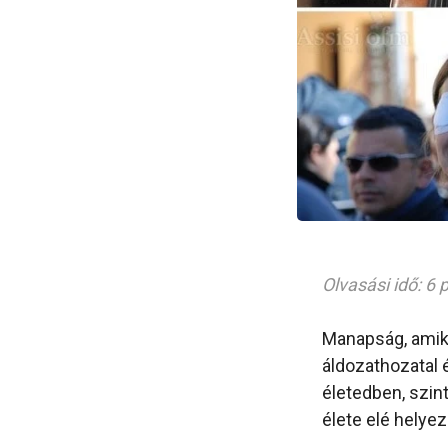
Olvasási idő: 6 
Manapság, amik
áldozathozatal 
életedben, szint
élete elé helyezi