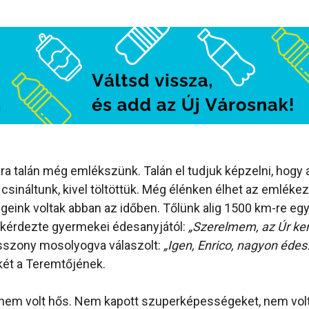
-ra talán még emlékszünk. Talán el tudjuk képzelni, hogy
 csináltunk, kivel töltöttük. Még élénken élhet az emléke
eink voltak abban az időben. Tőlünk alig 1500 km-re egy f
zt kérdezte gyermekei édesanyjától:
„Szerelmem, az Úr ker
asszony mosolyogva válaszolt:
„Igen, Enrico, nagyon édes.
lkét a Teremtőjének.
 nem volt hős. Nem kapott szuperképességeket, nem volt