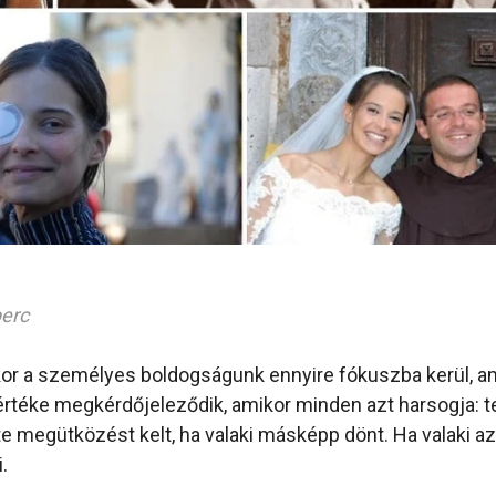
perc
or a személyes boldogságunk ennyire fókuszba kerül, a
értéke megkérdőjeleződik, amikor minden azt harsogja: te
e megütközést kelt, ha valaki másképp dönt. Ha valaki az 
.