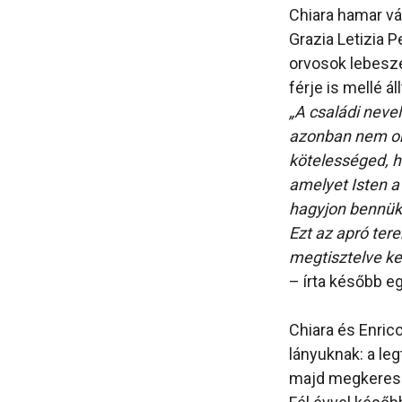
Chiara hamar vár
Grazia Letizia P
orvosok lebeszé
férje is mellé áll
„A családi neve
azonban nem ok 
kötelességed, h
amelyet Isten a
hagyjon bennük
Ezt az apró tere
megtisztelve ke
– írta később e
Chiara és Enrico
lányuknak: a le
majd megkeresz