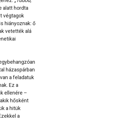
rjéhez:
„Tudod,
 alatt hordta
nt végtagok
is hiányoznak: ő
ak vetették alá
netikai
k egybehangzóan
atal házaspárban
 van a feladatuk
ak. Ez a
k ellenére –
 akik hősként
ik a hitük
Ezekkel a