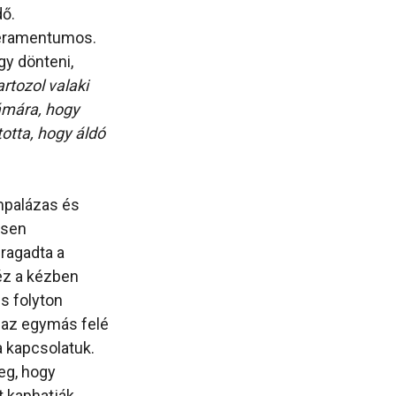
dő.
mperamentumos.
gy dönteni,
artozol valaki
zámára, hogy
otta, hogy áldó
ámpalázas és
esen
gragadta a
kéz a kézben
s folyton
k az egymás felé
a kapcsolatuk.
eg, hogy
t kaphatják