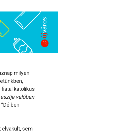
 aznap milyen
zetünkben,
iatal katolikus
esztje valóban
”
Délben
 elvakult, sem