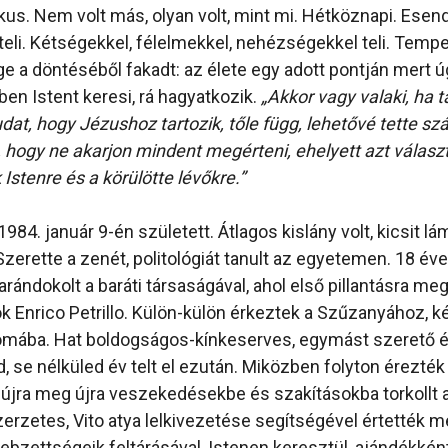
kus. Nem volt más, olyan volt, mint mi. Hétköznapi. Esen
teli. Kétségekkel, félelmekkel, nehézségekkel teli. Te
e a döntéséből fakadt: az élete egy adott pontján mert ú
en Istent keresi, rá hagyatkozik.
„Akkor vagy valaki, ha t
dat, hogy Jézushoz tartozik, tőle függ, lehetővé tette s
hogy ne akarjon mindent megérteni, ehelyett azt választ
Istenre és a körülötte lévőkre.”
1984. január 9-én született. Átlagos kislány volt, kicsit l
zerette a zenét, politológiát tanult az egyetemen. 18 év
rándokolt a baráti társaságával, ahol első pillantásra me
k Enrico Petrillo. Külön-külön érkeztek a Szűzanyához, 
ómába. Hat boldogságos-kínkeserves, egymást szerető é
d, se nélküled év telt el ezután. Miközben folyton érezté
 újra meg újra veszekedésekbe és szakításokba torkollt 
erzetes, Vito atya lelkivezetése segítségével értették m
bzettségeik feltárásával, Istenen keresztül, ajándékkén