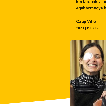
kortársunk: a m
egyházmegye k
Czap Villő
2023. június 12.