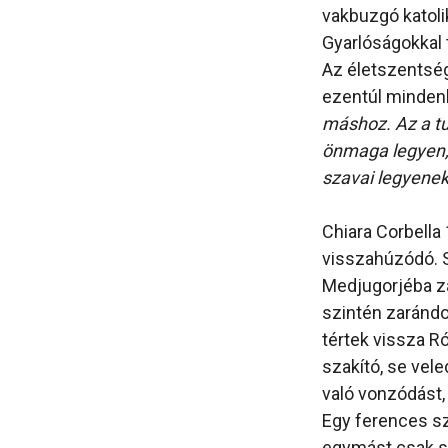
vakbuzgó katoli
Gyarlóságokkal 
Az életszentség
ezentúl mindenb
máshoz. Az a tu
önmaga legyen, 
szavai legyenek 
Chiara Corbella 
visszahúzódó. S
Medjugorjéba za
szintén zarándo
tértek vissza R
szakító, se vele
való vonzódást,
Egy ferences sz
egymást csak se