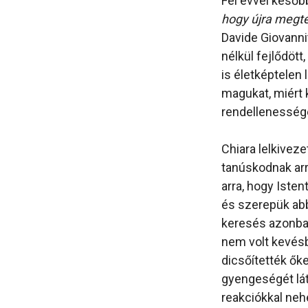
Fél évvel későb
hogy újra megt
Davide Giovannit
nélkül fejlődött
is életképtelen 
magukat, miért 
rendellenessége
Chiara lelkivez
tanúskodnak arr
arra, hogy Isten
és szerepük abb
keresés azonban
nem volt kevésb
dicsőítették őke
gyengeségét lát
reakciókkal neh