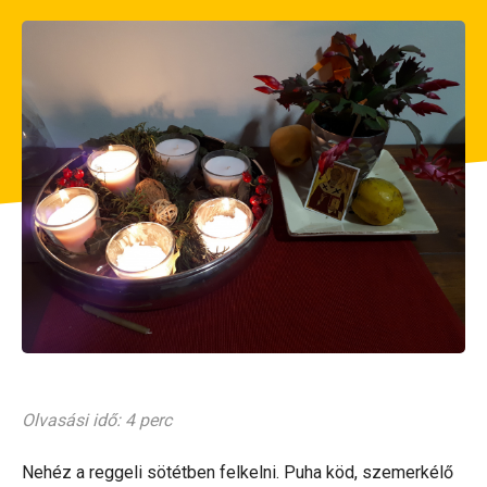
Olvasási idő: 4 perc
Nehéz a reggeli sötétben felkelni. Puha köd, szemerkélő