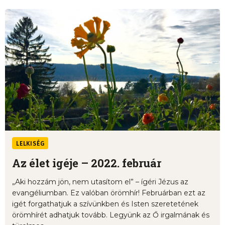
LELKISÉG
Az élet igéje – 2022. február
„Aki hozzám jön, nem utasítom el” – ígéri Jézus az
evangéliumban. Ez valóban örömhír! Februárban ezt az
igét forgathatjuk a szívünkben és Isten szeretetének
örömhírét adhatjuk tovább. Legyünk az Ő irgalmának és