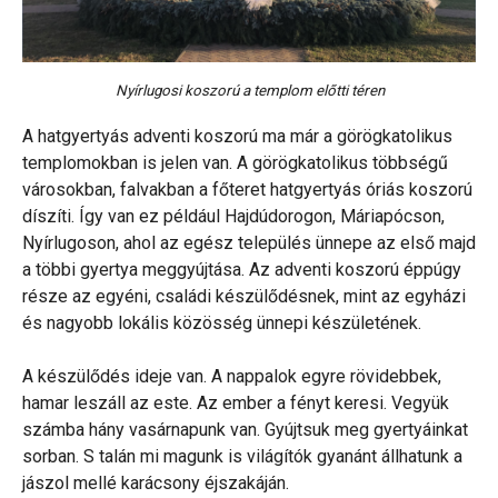
Nyírlugosi koszorú a templom előtti téren
A hatgyertyás adventi koszorú ma már a görögkatolikus
templomokban is jelen van. A görögkatolikus többségű
városokban, falvakban a főteret hatgyertyás óriás koszorú
díszíti. Így van ez például Hajdúdorogon, Máriapócson,
Nyírlugoson, ahol az egész település ünnepe az első majd
a többi gyertya meggyújtása. Az adventi koszorú éppúgy
része az egyéni, családi készülődésnek, mint az egyházi
és nagyobb lokális közösség ünnepi készületének.
A készülődés ideje van. A nappalok egyre rövidebbek,
hamar leszáll az este. Az ember a fényt keresi. Vegyük
számba hány vasárnapunk van. Gyújtsuk meg gyertyáinkat
sorban. S talán mi magunk is világítók gyanánt állhatunk a
jászol mellé karácsony éjszakáján.