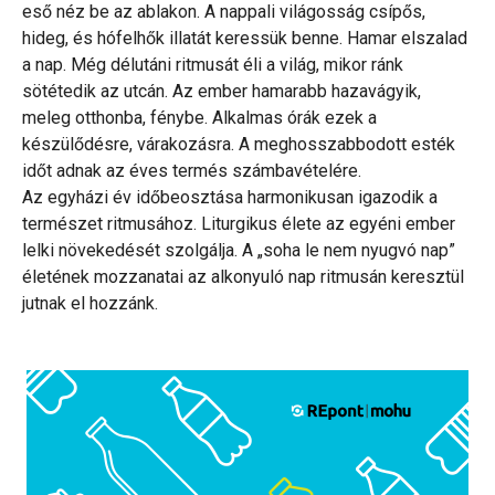
eső néz be az ablakon. A nappali világosság csípős,
hideg, és hófelhők illatát keressük benne. Hamar elszalad
a nap. Még délutáni ritmusát éli a világ, mikor ránk
sötétedik az utcán. Az ember hamarabb hazavágyik,
meleg otthonba, fénybe. Alkalmas órák ezek a
készülődésre, várakozásra. A meghosszabbodott esték
időt adnak az éves termés számbavételére.
Az egyházi év időbeosztása harmonikusan igazodik a
természet ritmusához. Liturgikus élete az egyéni ember
lelki növekedését szolgálja. A „soha le nem nyugvó nap”
életének mozzanatai az alkonyuló nap ritmusán keresztül
jutnak el hozzánk.