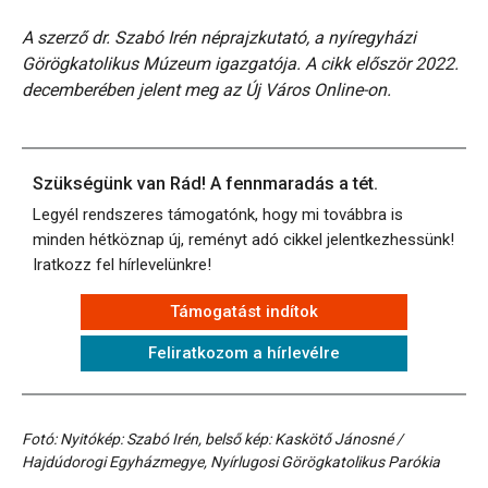
A szerző dr. Szabó Irén néprajzkutató, a nyíregyházi
Görögkatolikus Múzeum igazgatója. A cikk először 2022.
decemberében jelent meg az Új Város Online-on.
Szükségünk van Rád! A fennmaradás a tét.
Legyél rendszeres támogatónk, hogy mi továbbra is
minden hétköznap új, reményt adó cikkel jelentkezhessünk!
Iratkozz fel hírlevelünkre!
Támogatást indítok
Feliratkozom a hírlevélre
Fotó: Nyitókép: Szabó Irén, belső kép: Kaskötő Jánosné /
Hajdúdorogi Egyházmegye, Nyírlugosi Görögkatolikus Parókia