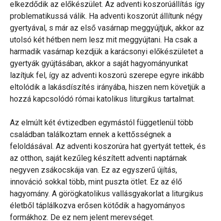
elkezdődik az előkészület. Az adventi koszorúállítás így
problematikussá válik. Ha adventi koszorút állítunk négy
gyertyával, s már az első vasárnap meggyújtjuk, akkor az
utolsó két hétben nem lesz mit meggyújtani. Ha csak a
harmadik vasárnap kezdjük a karácsonyi előkészületet a
gyertyák gyújtásában, akkor a saját hagyományunkat
lazítjuk fel, így az adventi koszorú szerepe egyre inkább
eltolódik a lakásdíszítés irányába, hiszen nem követjük a
hozzá kapcsolódó római katolikus liturgikus tartalmat.
Az elmúlt két évtizedben egymástól függetlenül több
családban találkoztam ennek a kettősségnek a
feloldásával. Az adventi koszorúra hat gyertyát tettek, és
az otthon, saját kezűleg készített adventi naptárnak
negyven zsákocskája van. Ez az egyszerű újítás,
innováció sokkal több, mint puszta ötlet. Ez az élő
hagyomány. A görögkatolikus vallásgyakorlat a liturgikus
életből táplálkozva erősen kötődik a hagyományos
formákhoz. De ez nem jelent merevséget.