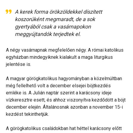
A kerek forma örökzöldekkel díszített
koszorúként megmaradt, de a sok
gyertyából csak a vasárnapokon
meggyújtandók terjedtek el.
A négy vasárnapnak megfelelően négy. A római katolikus
egyházban mindegyiknek kialakult a maga liturgikus
jelentése is.
A magyar görögkatolikus hagyományban a közelmúltban
még fellelhető volt a december elsejei böjtkezdés
emléke is. A Julián naptár szerint a karácsony ideje
vízkeresztre esett, és ahhoz viszonyítva kezdődött a böjt
december elején. Általánosnak azonban a november 15-i
kezdést tekinthetjük.
A görögkatolikus családokban hat héttel karácsony előtt