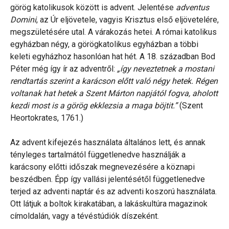
görög katolikusok között is advent. Jelentése
adventus
Domini
, az Úr eljövetele, vagyis Krisztus első eljövetelére,
megszületésére utal. A várakozás hetei. A római katolikus
egyházban négy, a görögkatolikus egyházban a többi
keleti egyházhoz hasonlóan hat hét. A 18. században Bod
Péter még így ír az adventről:
„így neveztetnek a mostani
rendtartás szerint a karácson előtt való négy hetek. Régen
voltanak hat hetek a Szent Márton napjától fogva, aholott
kezdi most is a görög ekklezsia a maga böjtit.”
(Szent
Heortokrates, 1761.)
Az advent kifejezés használata általános lett, és annak
tényleges tartalmától függetlenedve használják a
karácsony előtti időszak megnevezésére a köznapi
beszédben. Épp így vallási jelentésétől függetlenedve
terjed az adventi naptár és az adventi koszorú használata.
Ott látjuk a boltok kirakatában, a lakáskultúra magazinok
címoldalán, vagy a tévéstúdiók díszeként.