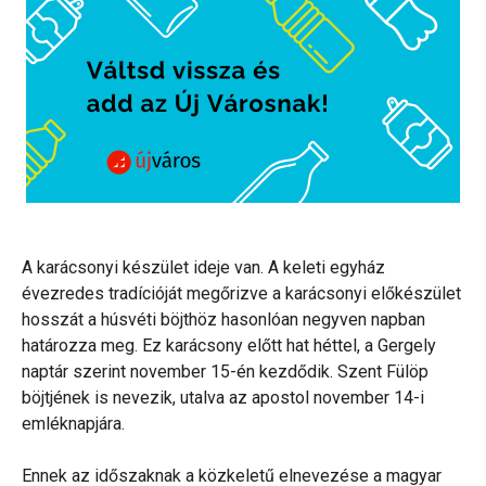
A karácsonyi készület ideje van. A keleti egyház
évezredes tradícióját megőrizve a karácsonyi előkészület
hosszát a húsvéti böjthöz hasonlóan negyven napban
határozza meg. Ez karácsony előtt hat héttel, a Gergely
naptár szerint november 15-én kezdődik. Szent Fülöp
böjtjének is nevezik, utalva az apostol november 14-i
emléknapjára.
Ennek az időszaknak a közkeletű elnevezése a magyar