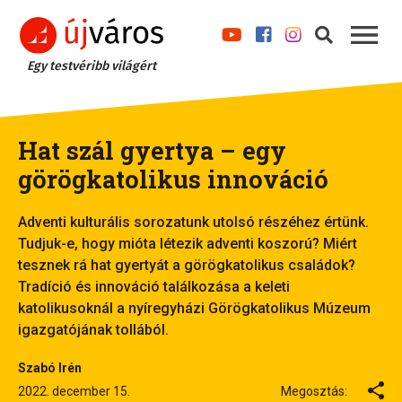
Egy testvéribb világért
Hat szál gyertya – egy
görögkatolikus innováció
Adventi kulturális sorozatunk utolsó részéhez értünk.
Tudjuk-e, hogy mióta létezik adventi koszorú? Miért
tesznek rá hat gyertyát a görögkatolikus családok?
Tradíció és innováció találkozása a keleti
katolikusoknál a nyíregyházi Görögkatolikus Múzeum
igazgatójának tollából.
Szabó Irén
2022. december 15.
Megosztás: