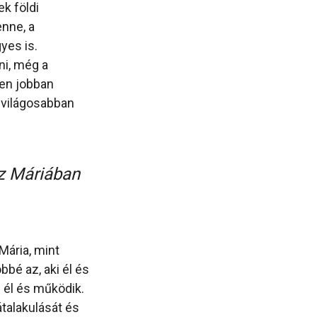
k földi
enne, a
yes is.
ni, még a
yen jobban
világosabban
z Máriában
Mária, mint
bé az, aki él és
 él és működik.
talakulását és