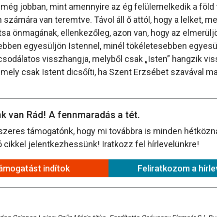
még jobban, mint amennyire az ég felülemelkedik a föld 
 számára van teremtve. Távol áll ő attól, hogy a lelket, m
rtsa önmagának, ellenkezőleg, azon van, hogy az elmerülj
ebben egyesüljön Istennel, minél tökéletesebben egyesül
csodálatos visszhangja, melyből csak „Isten” hangzik vis
, mely csak Istent dicsőíti, ha Szent Erzsébet szavával ma
k van Rád! A fennmaradás a tét.
szeres támogatónk, hogy mi továbbra is minden hétközna
cikkel jelentkezhessünk! Iratkozz fel hírlevelünkre!
ámogatást indítok
Feliratkozom a hírle