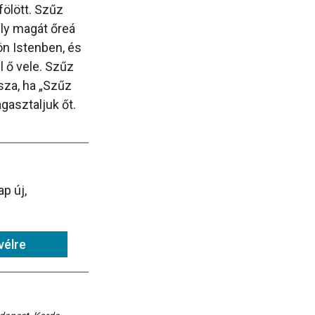
fölött. Szűz
ely magát őreá
ön Istenben, és
 ő vele. Szűz
sza, ha „Szűz
gasztaljuk őt.
p új,
vélre