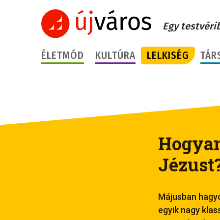
Egy testvéri
ÉLETMÓD
KULTÚRA
LELKISÉG
TÁR
Hogyan
Jézust
Májusban hagyom
egyik nagy klas