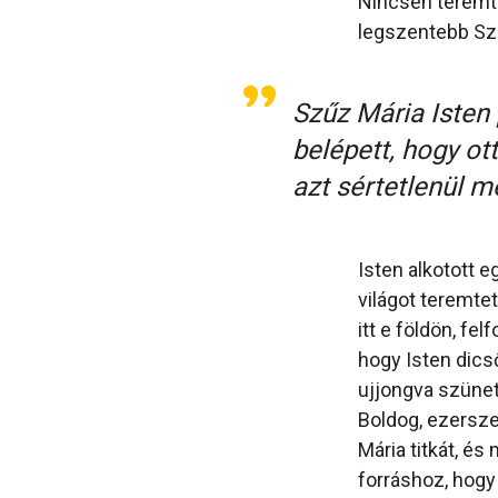
Nincsen teremt
legszentebb Sz
Szűz Mária Isten 
belépett, hogy o
azt sértetlenül m
Isten alkotott e
világot teremte
itt e földön, fe
hogy Isten dics
ujjongva szünet 
Boldog, ezerszer
Mária titkát, és
forráshoz, hogy 