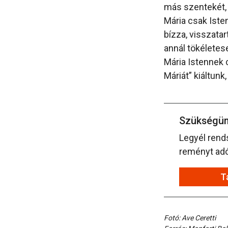
más szentekét, 
Mária csak Isten
bízza, visszata
annál tökéletes
Mária Istennek 
Máriát” kiáltunk
Szükségün
Legyél rend
reményt adó 
T
Fotó: Ave Ceretti