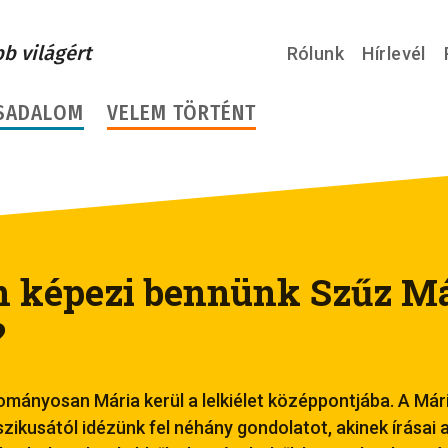
bb világért
Rólunk
Hírlevél
SADALOM
VELEM TÖRTÉNT
 képezi bennünk Szűz Má
?
ányosan Mária kerül a lelkiélet középpontjába. A Mári
szikusától idézünk fel néhány gondolatot, akinek írásai 