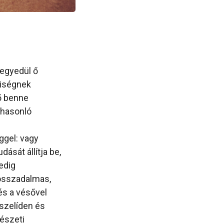
 egyedül ő
riségnek
ő benne
 hasonló
ggel: vagy
ását állítja be,
edig
hosszadalmas,
és a vésővel
 szelíden és
észeti