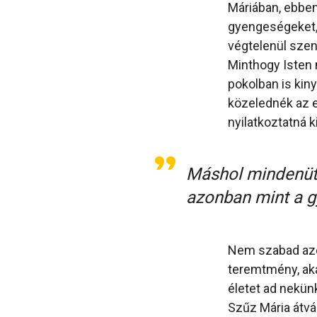
Máriában, ebben
gyengeségeket, 
végtelenül szen
Minthogy Isten m
pokolban is kin
közelednék az 
nyilatkoztatná k
Máshol mindenütt
azonban mint a g
Nem szabad azér
teremtmény, aka
életet ad nekün
Szűz Mária átvá