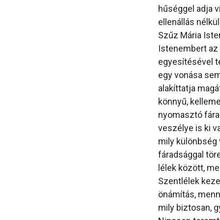
hűséggel adja v
ellenállás nélkül
Szűz Mária Iste
Istenembert az 
egyesítésével t
egy vonása sem 
alakíttatja mag
könnyű, kellem
nyomasztó fárad
veszélye is ki v
mily különbség 
fáradsággal töre
lélek között, m
Szentlélek keze 
önámítás, menn
mily biztosan, 