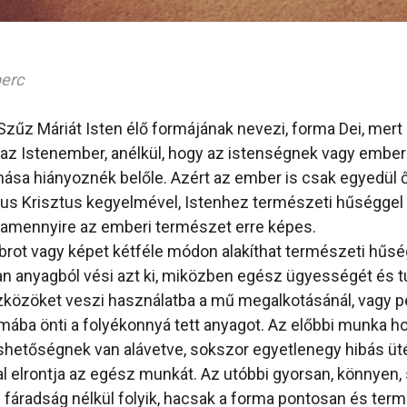
perc
zűz Máriát Isten élő formájának nevezi, forma Dei, mert
i az Istenember, anélkül, hogy az istenségnek vagy embe
ása hiányoznék belőle. Azért az ember is csak egyedül 
ézus Krisztus kegyelmével, Istenhez természeti hűséggel
amennyire az emberi természet erre képes.
rot vagy képet kétféle módon alakíthat természeti hűsé
an anyagból vési azt ki, miközben egész ügyességét és tud
zközöket veszi használatba a mű megalkotásánál, vagy p
ába önti a folyékonnyá tett anyagot. Az előbbi munka 
hetőségnek van alávetve, sokszor egyetlenegy hibás üt
l elrontja az egész munkát. Az utóbbi gyorsan, könnyen,
fáradság nélkül folyik, hacsak a forma pontosan és term