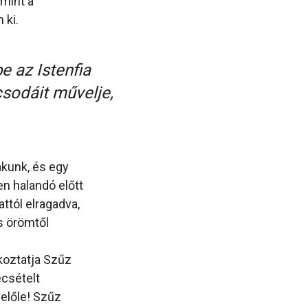
mint a
 ki.
e az Istenfia
sodáit művelje,
lakunk, és egy
en halandó előtt
attól elragadva,
s örömtől
tkoztatja Szűz
ecsételt
belőle! Szűz