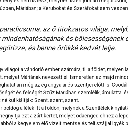
mény és nem is lesz, melyben Isten jobban megdicsőül, 
űzben, Máriában; a Kerubokat és Szeráfokat sem veszem
paradicsoma, az ő titokzatos világa, melyb
tt mindenhatóságának és bölcsességének c
egőrizze, és benne örökké kedvét lelje.
gy világot a vándorló ember számára, ti. a földet, melyen 
tt, melyet Máriának nevezett el. Ismeretlen ez majd mind
lfoghatatlan még az ég angyalai és szentjei előtt is. Csodál
őségét és felségét Szűz Máriában szemlélik, ámulattal é
nélkül kiáltják: Szent, szent, szent.
 boldog a lélek itt a földön, melynek a Szentlélek kinyila
 megnyitja ezt a zárt kertet, melyet odaenged ehhez a lep
abból a kegyelem élő vizeit mentse és teli szájjal igyék 