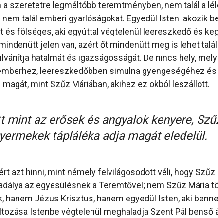
 a szeretetre legméltóbb teremtményben, nem talál a léle
nem talál emberi gyarlóságokat. Egyedül Isten lakozik b
t és fölséges, aki egyúttal végtelenül leereszkedő és keg
indenütt jelen van, azért őt mindenütt meg is lehet talál
yilvánítja hatalmát és igazságosságát. De nincs hely, mel
emberhez, leereszkedőbben simulna gyengeségéhez és 
i magát, mint Szűz Máriában, akihez ez okból leszállott.
 mint az erősek és angyalok kenyere, Szű
yermekek tápláléka adja magát eledelül.
t azt hinni, mint némely felvilágosodott véli, hogy Szűz 
dálya az egyesülésnek a Teremtővel; nem Szűz Mária töb
k, hanem Jézus Krisztus, hanem egyedül Isten, aki benne
ltozása Istenbe végtelenül meghaladja Szent Pál benső á