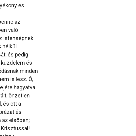
olyékony és
 benne az
ben való
az istenségnek
 nélkül
át, és pedig
y küzdelem és
alódásnak minden
em is lesz. Ó,
rejére hagyatva
ált, önzetlen
 és ott a
áprázat és
 az elsőben;
 Krisztussal!