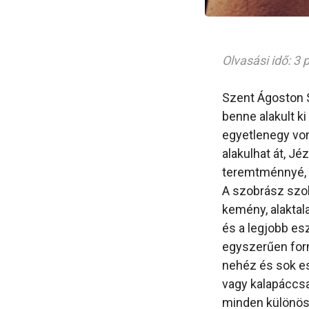
Olvasási idő: 3 
Szent Ágoston S
benne alakult k
egyetlenegy von
alakulhat át, J
teremtménnyé, 
A szobrász szob
kemény, alaktal
és a legjobb es
egyszerűen form
nehéz és sok es
vagy kalapáccsa
minden különös 