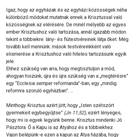
Igaz, hogy az egyházak és az egyházi közösségek néha
különböző módokat mutatnak ennek a Krisztussal való
közösségnek az elérésére. De minél mélyebb az egyes
ember Krisztushoz való tartozása, annál igazabb módon
tekint a többiekre: lány- és fiútestvéreinek látja őket. Még
tovább kell mennünk: mások testvéreinkként való
elismerése a Krisztushoz való hiteles tartozásunk egyik
jele.
Ehhez szükség van arra, hogy megtisztuljon a mód,
ahogyan hiszünk, újra és újra szükség van a „megtérésre”
egy “Ecclesia semper reformanda”-ban, egy „mindig
reformra szoruló egyházban”. …
Minthogy Krisztus azért jött, hogy „Isten szétszórt
gyermekeit egybegyűjtse”
(Jn 11,52)
, ezért lényeges,
hogy mi is egyek legyünk benne. Krisztus mindenki Jó
Pásztora. Ő a Kapu is az Atyához és a többiekhez.
Vajon belépünk-e ezen a kapun az Atya házába, hogy