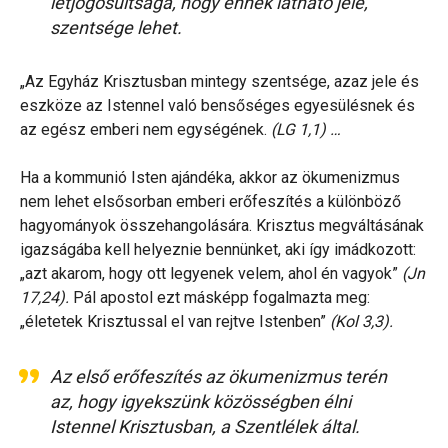
létjogosultsága, hogy ennek látható jele,
szentsége lehet.
„Az Egyház Krisztusban mintegy szentsége, azaz jele és
eszköze az Istennel való bensőséges egyesülésnek és
az egész emberi nem egységének.
(LG 1,1) …
Ha a kommunió Isten ajándéka, akkor az ökumenizmus
nem lehet elsősorban emberi erőfeszítés a különböző
hagyományok összehangolására. Krisztus megváltásának
igazságába kell helyeznie bennünket, aki így imádkozott:
„azt akarom, hogy ott legyenek velem, ahol én vagyok”
(Jn
17,24).
Pál apostol ezt másképp fogalmazta meg:
„életetek Krisztussal el van rejtve Istenben”
(Kol 3,3).
Az első erőfeszítés az ökumenizmus terén
az, hogy igyekszünk közösségben élni
Istennel Krisztusban, a Szentlélek által.