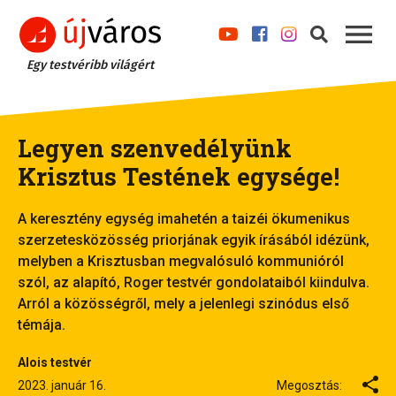
Egy testvéribb világért
Legyen szenvedélyünk
Krisztus Testének egysége!
A keresztény egység imahetén a taizéi ökumenikus
szerzetesközösség priorjának egyik írásából idézünk,
melyben a Krisztusban megvalósuló kommunióról
szól, az alapító, Roger testvér gondolataiból kiindulva.
Arról a közösségről, mely a jelenlegi szinódus első
témája.
Alois testvér
2023. január 16.
Megosztás: