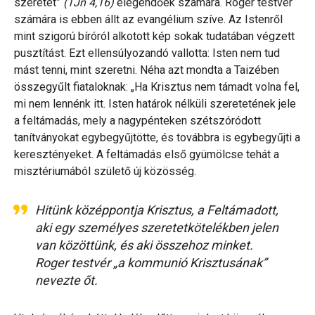
szeretet”
(1Jn 4,16)
elegendőek számára. Roger testvér
számára is ebben állt az evangélium szíve. Az Istenről
mint szigorú bíróról alkotott kép sokak tudatában végzett
pusztítást. Ezt ellensúlyozandó vallotta: Isten nem tud
mást tenni, mint szeretni. Néha azt mondta a Taizében
összegyűlt fiataloknak: „Ha Krisztus nem támadt volna fel,
mi nem lennénk itt. Isten határok nélküli szeretetének jele
a feltámadás, mely a nagypénteken szétszóródott
tanítványokat egybegyűjtötte, és továbbra is egybegyűjti a
keresztényeket. A feltámadás első gyümölcse tehát a
misztériumából születő új közösség.
Hitünk középpontja Krisztus, a Feltámadott,
aki egy személyes szeretetkötelékben jelen
van közöttünk, és aki összehoz minket.
Roger testvér „a kommunió Krisztusának”
nevezte őt.