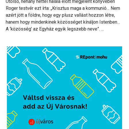
Utolsó, néhány héttel halála előtt megjelent könyvében
Roger testvér ezt írta: „Krisztus maga a kommunió… Nem
azért jött a földre, hogy egy plusz vallást hozzon létre,
hanem hogy mindenkinek közösséget kínáljon Istenben…
A ‘közösség’ az Egyház egyik legszebb neve”. …