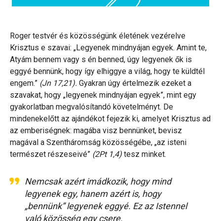
Roger testvér és közösségünk életének vezérelve
Krisztus e szavai: „Legyenek mindnyájan egyek. Amint te,
Atyám bennem vagy s én benned, úgy legyenek ők is
eggyé bennünk, hogy így elhiggye a világ, hogy te küldtél
engem.”
(Jn 17,21).
Gyakran úgy értelmezik ezeket a
szavakat, hogy „legyenek mindnyájan egyek”, mint egy
gyakorlatban megvalósítandó követelményt. De
mindenekelőtt az ajándékot fejezik ki, amelyet Krisztus ad
az emberiségnek: magába visz bennünket, bevisz
magával a Szentháromság közösségébe, „az isteni
természet részeseivé”
(2Pt 1,4)
tesz minket.
Nemcsak azért imádkozik, hogy mind
legyenek egy, hanem azért is, hogy
„bennünk” legyenek eggyé. Ez az Istennel
való közösség egy csere.