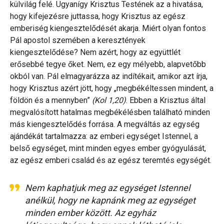
külvilág felé. Ugyanígy Krisztus Testének az a hivatása,
hogy kifejezésre juttassa, hogy Krisztus az egész
emberiség kiengesztelődését akarja. Miért olyan fontos
Pál apostol szemében a keresztények
kiengesztelődése? Nem azért, hogy az együttlét
erősebbé tegye őket. Nem, ez egy mélyebb, alapvetőbb
okból van. Pál elmagyarázza az indítékait, amikor azt írja,
hogy Krisztus azért jött, hogy „megbékéltessen mindent, a
földön és a mennyben”
(Kol 1,20)
. Ebben a Krisztus által
megvalósított hatalmas megbékélésben található minden
más kiengesztelődés forrása. A megváltás az egység
ajándékát tartalmazza: az emberi egységet Istennel, a
belső egységet, mint minden egyes ember gyógyulását,
az egész emberi család és az egész teremtés egységét.
Nem kaphatjuk meg az egységet Istennel
anélkül, hogy ne kapnánk meg az egységet
minden ember között. Az egyház