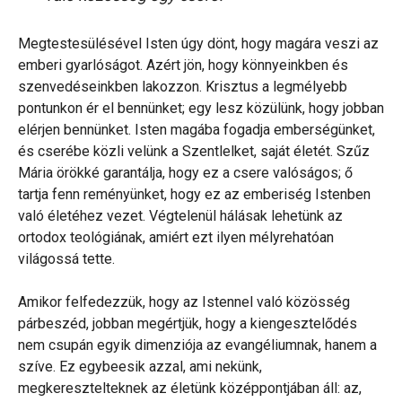
Megtestesülésével Isten úgy dönt, hogy magára veszi az
emberi gyarlóságot. Azért jön, hogy könnyeinkben és
szenvedéseinkben lakozzon. Krisztus a legmélyebb
pontunkon ér el bennünket; egy lesz közülünk, hogy jobban
elérjen bennünket. Isten magába fogadja emberségünket,
és cserébe közli velünk a Szentlelket, saját életét. Szűz
Mária örökké garantálja, hogy ez a csere valóságos; ő
tartja fenn reményünket, hogy ez az emberiség Istenben
való életéhez vezet. Végtelenül hálásak lehetünk az
ortodox teológiának, amiért ezt ilyen mélyrehatóan
világossá tette.
Amikor felfedezzük, hogy az Istennel való közösség
párbeszéd, jobban megértjük, hogy a kiengesztelődés
nem csupán egyik dimenziója az evangéliumnak, hanem a
szíve. Ez egybeesik azzal, ami nekünk,
megkeresztelteknek az életünk középpontjában áll: az,