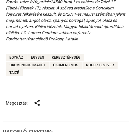
Forrás: taize.fr/fr_article14540.html, Les cahiers de Taizé 17
(Taizé-i füzetek 17), részlet. A szöveg eredetileg a Concilium
folyóirat felkérésére készült, és 2/2011-es májusi számában jelent
meg, német, angol, olasz, spanyol, portugál, spanyol, olasz és
horvát nyelven. Bibliai idézetek: Magyar bibliatársulat újfordítású
bibliája. LG: Lumen Gentium vatican.va/archív
Fordította: (franciából) Prokopp Katalin
EGYHÁZ
EGYSÉG
KERESZTÉNYSÉG
ÖKUMENIKUS IMAHÉT
ÖKUMENIZMUS
ROGER TESTVÉR
TAIZÉ
Megosztás: