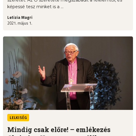
szeretet. Az Ő szeretete megszabadít a félelemtől, és
képessé tesz minket is a ...
Letizia Magri
2021. május 1.
LELKISÉG
Mindig csak előre! – emlékezés