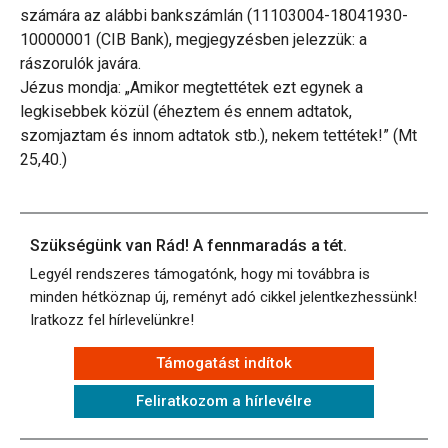
számára az alábbi bankszámlán (11103004-18041930-
10000001 (CIB Bank), megjegyzésben jelezzük: a
rászorulók javára.
Jézus mondja: „Amikor megtettétek ezt egynek a
legkisebbek közül (éheztem és ennem adtatok,
szomjaztam és innom adtatok stb.), nekem tettétek!” (Mt
25,40.)
Szükségünk van Rád! A fennmaradás a tét.
Legyél rendszeres támogatónk, hogy mi továbbra is
minden hétköznap új, reményt adó cikkel jelentkezhessünk!
Iratkozz fel hírlevelünkre!
Támogatást indítok
Feliratkozom a hírlevélre