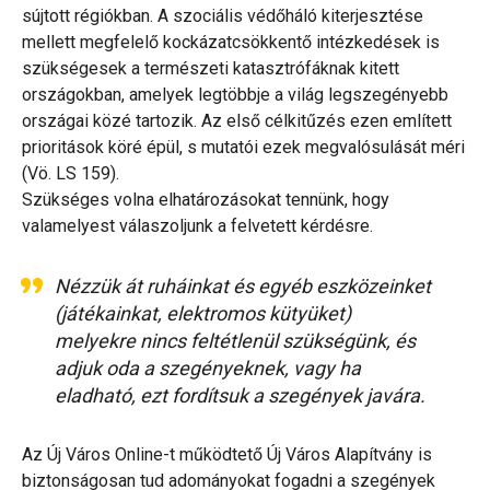
sújtott régiókban. A szociális védőháló kiterjesztése
mellett megfelelő kockázatcsökkentő intézkedések is
szükségesek a természeti katasztrófáknak kitett
országokban, amelyek legtöbbje a világ legszegényebb
országai közé tartozik. Az első célkitűzés ezen említett
prioritások köré épül, s mutatói ezek megvalósulását méri
(Vö. LS 159).
Szükséges volna elhatározásokat tennünk, hogy
valamelyest válaszoljunk a felvetett kérdésre.
Nézzük át ruháinkat és egyéb eszközeinket
(játékainkat, elektromos kütyüket)
melyekre nincs feltétlenül szükségünk, és
adjuk oda a szegényeknek, vagy ha
eladható, ezt fordítsuk a szegények javára.
Az Új Város Online-t működtető Új Város Alapítvány is
biztonságosan tud adományokat fogadni a szegények