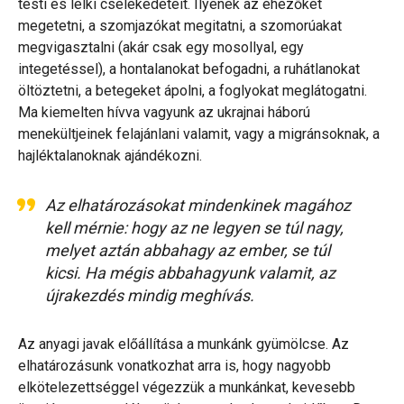
testi és lelki cselekedeteit. Ilyenek az éhezőket
megetetni, a szomjazókat megitatni, a szomorúakat
megvigasztalni (akár csak egy mosollyal, egy
integetéssel), a hontalanokat befogadni, a ruhátlanokat
öltöztetni, a betegeket ápolni, a foglyokat meglátogatni.
Ma kiemelten hívva vagyunk az ukrajnai háború
menekültjeinek felajánlani valamit, vagy a migránsoknak, a
hajléktalanoknak ajándékozni.
Az elhatározásokat mindenkinek magához
kell mérnie: hogy az ne legyen se túl nagy,
melyet aztán abbahagy az ember, se túl
kicsi. Ha mégis abbahagyunk valamit, az
újrakezdés mindig meghívás.
Az anyagi javak előállítása a munkánk gyümölcse. Az
elhatározásunk vonatkozhat arra is, hogy nagyobb
elkötelezettséggel végezzük a munkánkat, kevesebb