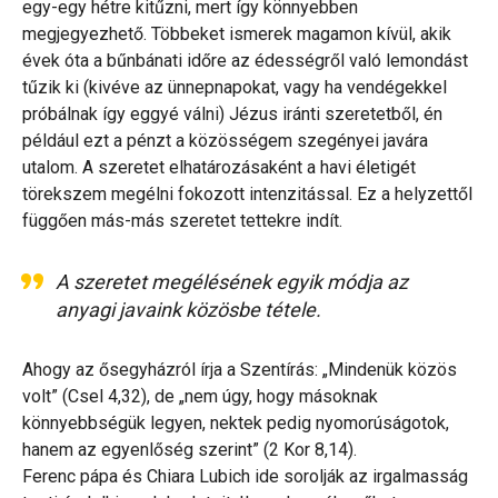
egy-egy hétre kitűzni, mert így könnyebben
megjegyezhető. Többeket ismerek magamon kívül, akik
évek óta a bűnbánati időre az édességről való lemondást
tűzik ki (kivéve az ünnepnapokat, vagy ha vendégekkel
próbálnak így eggyé válni) Jézus iránti szeretetből, én
például ezt a pénzt a közösségem szegényei javára
utalom. A szeretet elhatározásaként a havi életigét
törekszem megélni fokozott intenzitással. Ez a helyzettől
függően más-más szeretet tettekre indít.
A szeretet megélésének egyik módja az
anyagi javaink közösbe tétele.
Ahogy az ősegyházról írja a Szentírás: „Mindenük közös
volt” (Csel 4,32), de „nem úgy, hogy másoknak
könnyebbségük legyen, nektek pedig nyomorúságotok,
hanem az egyenlőség szerint” (2 Kor 8,14).
Ferenc pápa és Chiara Lubich ide sorolják az irgalmasság