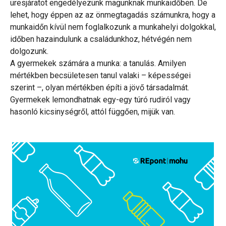
üresjáratot engedélyezünk magunknak munkaidőben. De
lehet, hogy éppen az az önmegtagadás számunkra, hogy a
munkaidőn kívül nem foglalkozunk a munkahelyi dolgokkal,
időben hazaindulunk a családunkhoz, hétvégén nem
dolgozunk.
A gyermekek számára a munka: a tanulás. Amilyen
mértékben becsületesen tanul valaki – képességei
szerint –, olyan mértékben építi a jövő társadalmát.
Gyermekek lemondhatnak egy-egy túró rudiról vagy
hasonló kicsinységről, attól függően, mijük van.