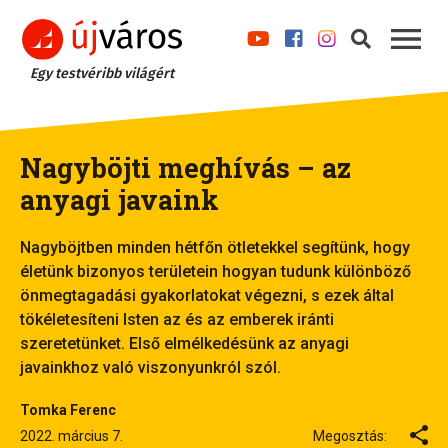
Egy testvéribb világért
Nagyböjti meghívás – az
anyagi javaink
Nagyböjtben minden hétfőn ötletekkel segítünk, hogy
életünk bizonyos területein hogyan tudunk különböző
önmegtagadási gyakorlatokat végezni, s ezek által
tökéletesíteni Isten az és az emberek iránti
szeretetünket. Első elmélkedésünk az anyagi
javainkhoz való viszonyunkról szól.
Tomka Ferenc
2022. március 7.
Megosztás: