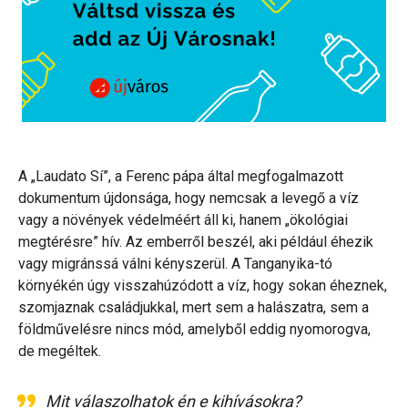
A „Laudato Sí”, a Ferenc pápa által megfogalmazott
dokumentum újdonsága, hogy nemcsak a levegő a víz
vagy a növények védelméért áll ki, hanem „ökológiai
megtérésre” hív. Az emberről beszél, aki például éhezik
vagy migránssá válni kényszerül. A Tanganyika-tó
környékén úgy visszahúzódott a víz, hogy sokan éheznek,
szomjaznak családjukkal, mert sem a halászatra, sem a
földművelésre nincs mód, amelyből eddig nyomorogva,
de megéltek.
Mit válaszolhatok én e kihívásokra?