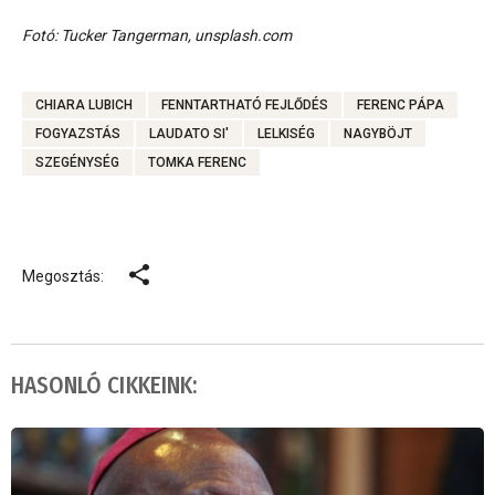
Fotó: Tucker Tangerman, unsplash.com
CHIARA LUBICH
FENNTARTHATÓ FEJLŐDÉS
FERENC PÁPA
FOGYAZSTÁS
LAUDATO SI'
LELKISÉG
NAGYBÖJT
SZEGÉNYSÉG
TOMKA FERENC
Megosztás:
HASONLÓ CIKKEINK: