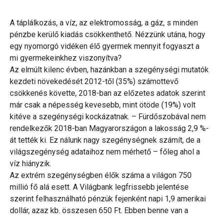
A táplálkozás, a víz, az elektromosság, a gáz, s minden
pénzbe kerülő kiadás csökkenthető. Nézzünk utána, hogy
egy nyomorgó vidéken élő gyermek mennyit fogyaszt a
mi gyermekeinkhez viszonyítva?
Az elmúlt kilenc évben, hazánkban a szegénységi mutatók
kezdeti növekedését 2012-től (35%) számottevő
csökkenés követte, 2018-ban az előzetes adatok szerint
már csak a népesség kevesebb, mint ötöde (19%) volt
kitéve a szegénységi kockázatnak. – Fürdőszobával nem
rendelkezők 2018-ban Magyarországon a lakosság 2,9 %-
át tették ki. Ez nálunk nagy szegénységnek számít, de a
világszegénység adataihoz nem mérhető – főleg ahol a
víz hiányzik.
Az extrém szegénységben élők száma a világon 750
millió fő alá esett. A Világbank legfrissebb jelentése
szerint felhasználható pénzük fejenként napi 1,9 amerikai
dollár, azaz kb. összesen 650 Ft. Ebben benne van a