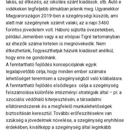
lakás, az étkezés, az iskolára szánt kiadások. stb. Autó e
vidékeken legfeljebb álmukban jelenik meg. Ugyanekkor
Magyarországon 2019-ben a szegénységi küszöb, ami
alatt már szegénynek számít valaki, az a napi 3460
forintos jövedelem volt. Háború sújtotta övezetekben,
például Jemenben vagy a az etiópiai Tigré tartományban
az éhezők száma hirtelen is megnövekedik. Nem
étkezhetünk, fogyaszthatjuk házunk kiadásait anélkül,
hogy erre ne gondolnánk.
A fenntartható fejlődés koncepciójának egyik
legalapvetőbb célja, hogy minden ember számára
lehetőséget teremtsen a szegénységből való kilábalásra.
A fenntartható fejlődés elsődleges célja a szegénység
felszámolása különféle intézményi stratégiák által – pl. a
szociális védőháló kiterjesztésén, a társadalmi
ellátórendszerek és a megfelelő munkalehetőségek
biztosításán keresztül. További erőfeszítésekre van
szükség a jövedelmek növelése, a szegénység enyhítése
érdekében, kiváltképp a szegénység által leginkább