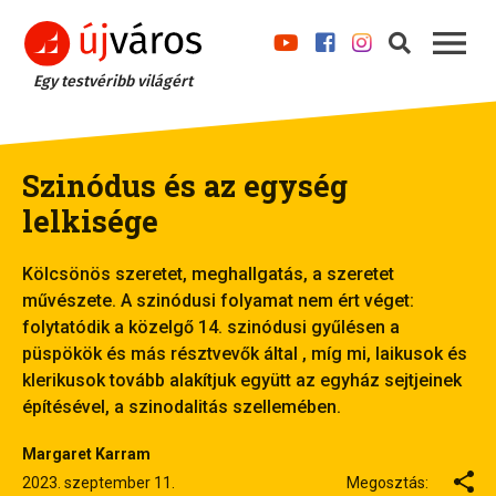
Egy testvéribb világért
Szinódus és az egység
lelkisége
Kölcsönös szeretet, meghallgatás, a szeretet
művészete. A szinódusi folyamat nem ért véget:
folytatódik a közelgő 14. szinódusi gyűlésen a
püspökök és más résztvevők által , míg mi, laikusok és
klerikusok tovább alakítjuk együtt az egyház sejtjeinek
építésével, a szinodalitás szellemében.
Margaret Karram
2023. szeptember 11.
Megosztás: