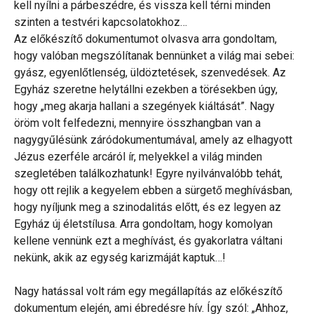
kell nyílni a párbeszédre, és vissza kell térni minden
szinten a testvéri kapcsolatokhoz…
Az előkészítő dokumentumot olvasva arra gondoltam,
hogy valóban megszólítanak bennünket a világ mai sebei:
gyász, egyenlőtlenség, üldöztetések, szenvedések. Az
Egyház szeretne helytállni ezekben a törésekben úgy,
hogy „meg akarja hallani a szegények kiáltását”. Nagy
öröm volt felfedezni, mennyire összhangban van a
nagygyűlésünk záródokumentumával, amely az elhagyott
Jézus ezerféle arcáról ír, melyekkel a világ minden
szegletében találkozhatunk! Egyre nyilvánvalóbb tehát,
hogy ott rejlik a kegyelem ebben a sürgető meghívásban,
hogy nyíljunk meg a szinodalitás előtt, és ez legyen az
Egyház új életstílusa. Arra gondoltam, hogy komolyan
kellene vennünk ezt a meghívást, és gyakorlatra váltani
nekünk, akik az egység karizmáját kaptuk…!
Nagy hatással volt rám egy megállapítás az előkészítő
dokumentum elején, ami ébredésre hív. Így szól: „Ahhoz,