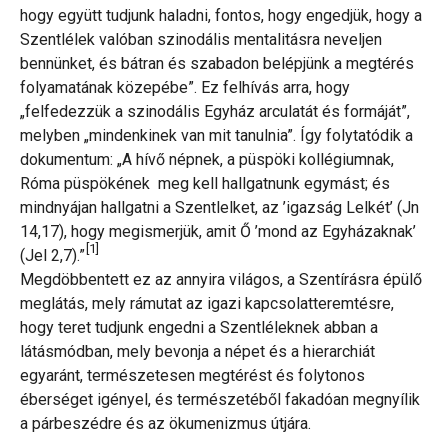
hogy együtt tudjunk haladni, fontos, hogy engedjük, hogy a
Szentlélek valóban szinodális mentalitásra neveljen
bennünket, és bátran és szabadon belépjünk a megtérés
folyamatának közepébe”. Ez felhívás arra, hogy
„felfedezzük a szinodális Egyház arculatát és formáját”,
melyben „mindenkinek van mit tanulnia”. Így folytatódik a
dokumentum: „A hívő népnek, a püspöki kollégiumnak,
Róma püspökének meg kell hallgatnunk egymást; és
mindnyájan hallgatni a Szentlelket, az ’igazság Lelkét’ (Jn
14,17), hogy megismerjük, amit Ő ’mond az Egyházaknak’
[1]
(Jel 2,7).”
Megdöbbentett ez az annyira világos, a Szentírásra épülő
meglátás, mely rámutat az igazi kapcsolatteremtésre,
hogy teret tudjunk engedni a Szentléleknek abban a
látásmódban, mely bevonja a népet és a hierarchiát
egyaránt, természetesen megtérést és folytonos
éberséget igényel, és természetéből fakadóan megnyílik
a párbeszédre és az ökumenizmus útjára.