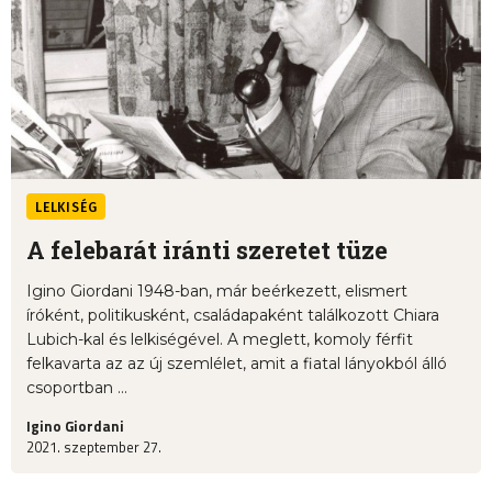
LELKISÉG
A felebarát iránti szeretet tüze
Igino Giordani 1948-ban, már beérkezett, elismert
íróként, politikusként, családapaként találkozott Chiara
Lubich-kal és lelkiségével. A meglett, komoly férfit
felkavarta az az új szemlélet, amit a fiatal lányokból álló
csoportban ...
Igino Giordani
2021. szeptember 27.