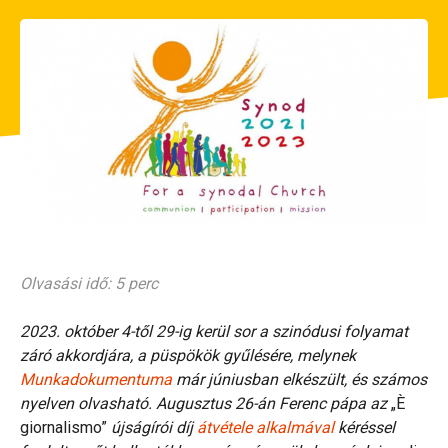
Olvasási idő: 5 perc
2023. október 4-től 29-ig kerül sor a szinódusi folyamat
záró akkordjára, a püspökök gyűlésére, melynek
Munkadokumentuma
már júniusban elkészült, és számos
nyelven olvasható. Augusztus 26-án Ferenc pápa az
„È
giornalismo”
újságírói díj
átvétele alkalmával
kéréssel