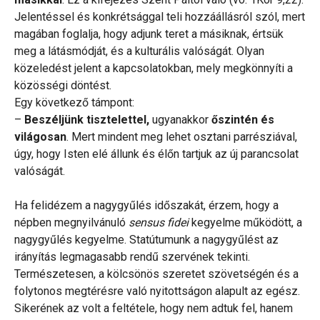
Jelentéssel és konkrétsággal teli hozzáállásról szól, mert
magában foglalja, hogy adjunk teret a másiknak, értsük
meg a látásmódját, és a kulturális valóságát. Olyan
közeledést jelent a kapcsolatokban, mely megkönnyíti a
közösségi döntést.
Egy következő támpont:
–
Beszéljünk tisztelettel,
ugyanakkor
őszintén és
világosan
. Mert mindent meg lehet osztani parrésziával,
úgy, hogy Isten elé állunk és élőn tartjuk az új parancsolat
valóságát.
Ha felidézem a nagygyűlés időszakát, érzem, hogy a
népben megnyilvánuló
sensus fidei
kegyelme működött, a
nagygyűlés kegyelme. Statútumunk a nagygyűlést az
irányítás legmagasabb rendű szervének tekinti.
Természetesen, a kölcsönös szeretet szövetségén és a
folytonos megtérésre való nyitottságon alapult az egész.
Sikerének az volt a feltétele, hogy nem adtuk fel, hanem