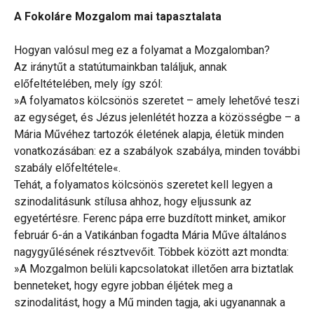
A Fokoláre Mozgalom mai tapasztalata
Hogyan valósul meg ez a folyamat a Mozgalomban?
Az iránytűt a statútumainkban találjuk, annak
előfeltételében, mely így szól:
»A folyamatos kölcsönös szeretet – amely lehetővé teszi
az egységet, és Jézus jelenlétét hozza a közösségbe – a
Mária Művéhez tartozók életének alapja, életük minden
vonatkozásában: ez a szabályok szabálya, minden további
szabály előfeltétele«.
Tehát, a folyamatos kölcsönös szeretet kell legyen a
szinodalitásunk stílusa ahhoz, hogy eljussunk az
egyetértésre. Ferenc pápa erre buzdított minket, amikor
február 6-án a Vatikánban fogadta Mária Műve általános
nagygyűlésének résztvevőit. Többek között azt mondta:
»A Mozgalmon belüli kapcsolatokat illetően arra biztatlak
benneteket, hogy egyre jobban éljétek meg a
szinodalitást, hogy a Mű minden tagja, aki ugyanannak a