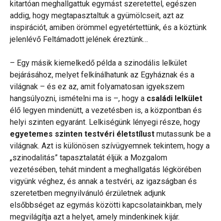
kitartóan meghallgattuk egymást szeretettel, egészen
addig, hogy megtapasztaltuk a gyümölcseit, azt az
inspirációt, amiben örömmel egyetértettünk, és a köztünk
jelenlévő Feltámadott jelének éreztünk…
– Egy másik kiemelkedő példa a szinodális lelkület
bejárásához, melyet felkínálhatunk az Egyháznak és a
világnak – és ez az, amit folyamatosan igyekszem
hangsúlyozni, ismételni ma is –, hogy a
családi lelkület
élő legyen mindenütt, a vezetésben is, a központban és
helyi szinten egyaránt. Lelkiségünk lényegi része, hogy
egyetemes
szinten testvéri életstílust
mutassunk be a
világnak. Azt is különösen szívügyemnek tekintem, hogy a
„szinodalitás” tapasztalatát éljük a Mozgalom
vezetésében, tehát mindent a meghallgatás légkörében
vigyünk véghez, és annak a testvéri, az igazságban és
szeretetben megnyilvánuló érzületnek adjunk
elsőbbséget az egymás közötti kapcsolatainkban, mely
megvilágítja azt a helyet, amely mindenkinek kijár.