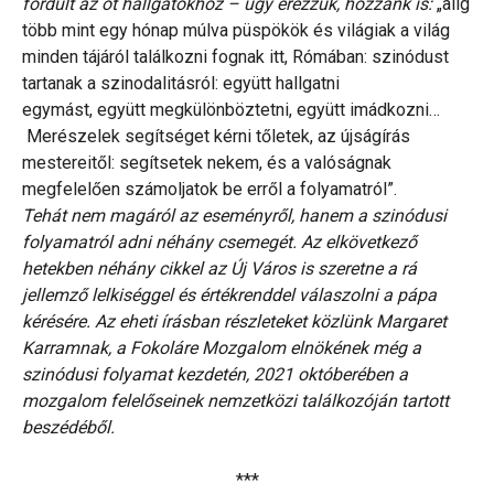
fordult az őt hallgatókhoz – úgy érezzük, hozzánk is:
„alig
több mint egy hónap múlva püspökök és világiak a világ
minden tájáról találkozni fognak itt, Rómában: szinódust
tartanak a szinodalitásról: együtt hallgatni
egymást, együtt megkülönböztetni, együtt imádkozni…
Merészelek segítséget kérni tőletek, az újságírás
mestereitől: segítsetek nekem, és a valóságnak
megfelelően számoljatok be erről a folyamatról”.
Tehát nem magáról az eseményről, hanem a szinódusi
folyamatról adni néhány csemegét. Az elkövetkező
hetekben néhány cikkel az Új Város is szeretne a rá
jellemző lelkiséggel és értékrenddel válaszolni a pápa
kérésére. Az eheti írásban részleteket közlünk Margaret
Karramnak, a Fokoláre Mozgalom elnökének még a
szinódusi folyamat kezdetén, 2021 októberében a
mozgalom felelőseinek nemzetközi találkozóján tartott
beszédéből.
***