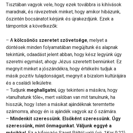
Tisztában vagyok vele, hogy ezek továbbra is kihívások
maradnak, és rávezetnek minket, hogy amikor hibázunk,
őszintén bocsánatot kérjünk és újrakezdjünk. Ezek a
támpontok a következők:
– A
kölcsönös szeretet szövetsége
, melyet a
döntések minden folyamatában megújítunk és alapnak
tekintünk, odaadást jelent abban, hogy kész legyünk úgy
szeretni egymást, ahogy Jézus szeretett bennünket. Ez
megnyit minket a jószándékra, hogy értékelni tudjuk a
másik pozitív tulajdonságait, megnyit a bizalom kultúrájára
és a családi lelkületre.
– Tudjunk
meghallgatni
, úgy tekinteni a másikra, hogy
»tanulhatunk tőle«, mert valóban van mit tanulnunk, ha
hisszük, hogy Isten a másikat ajándéknak teremtette
számomra, ahogy én is ajándék vagyok az ő számára.
–
Mindenkit szeressünk. Elsőként szeressünk. Úgy
szeressünk, mint önmagunkat. Váljunk eggyé a
másikkal
. Ez a kifejezés Szent Páltól való (vö. 1Kor 9,22).