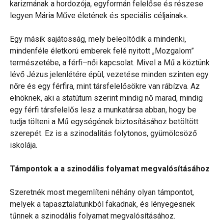
karizmának a hordozója, egyformán felelőse és részese
legyen Mária Műve életének és speciális céljainak«.
Egy másik sajátosság, mely beleoltódik a mindenki,
mindenféle életkorú emberek felé nyitott „Mozgalom”
természetébe, a férfi–női kapcsolat. Mivel a Mű a köztünk
lévő Jézus jelenlétére épül, vezetése minden szinten egy
nőre és egy férfira, mint társfelelősökre van rábízva. Az
elnöknek, aki a statútum szerint mindig nő marad, mindig
egy férfi társfelelős lesz a munkatársa abban, hogy be
tudja tölteni a Mű egységének biztosításához betöltött
szerepét. Ez is a szinodalitás folytonos, gyümölcsöző
iskolája.
Támpontok a a szinodális folyamat megvalósításához
Szeretnék most megemlíteni néhány olyan támpontot,
melyek a tapasztalatunkból fakadnak, és lényegesnek
tűnnek a szinodális folyamat megvalósításához.