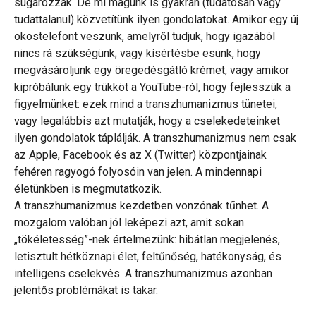
sugározzák. De mi magunk is gyakran (tudatosan vagy
tudattalanul) közvetítünk ilyen gondolatokat. Amikor egy új
okostelefont veszünk, amelyről tudjuk, hogy igazából
nincs rá szükségünk; vagy kísértésbe esünk, hogy
megvásároljunk egy öregedésgátló krémet, vagy amikor
kipróbálunk egy trükköt a YouTube-ról, hogy fejlesszük a
figyelmünket: ezek mind a transzhumanizmus tünetei,
vagy legalábbis azt mutatják, hogy a cselekedeteinket
ilyen gondolatok táplálják. A transzhumanizmus nem csak
az Apple, Facebook és az X (Twitter) központjainak
fehéren ragyogó folyosóin van jelen. A mindennapi
életünkben is megmutatkozik.
A transzhumanizmus kezdetben vonzónak tűnhet. A
mozgalom valóban jól leképezi azt, amit sokan
„tökéletesség”-nek értelmezünk: hibátlan megjelenés,
letisztult hétköznapi élet, feltűnőség, hatékonyság, és
intelligens cselekvés. A transzhumanizmus azonban
jelentős problémákat is takar.