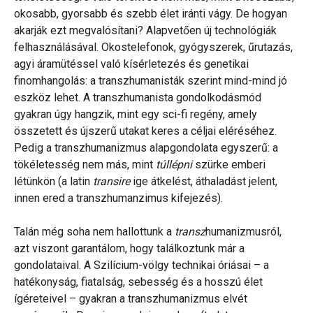
okosabb, gyorsabb és szebb élet iránti vágy. De hogyan
akarják ezt megvalósítani? Alapvetően új technológiák
felhasználásával. Okostelefonok, gyógyszerek, űrutazás,
agyi áramütéssel való kísérletezés és genetikai
finomhangolás: a transzhumanisták szerint mind-mind jó
eszköz lehet. A transzhumanista gondolkodásmód
gyakran úgy hangzik, mint egy sci-fi regény, amely
összetett és újszerű utakat keres a céljai eléréséhez.
Pedig a transzhumanizmus alapgondolata egyszerű: a
tökéletesség nem más, mint
túllépni
szürke emberi
létünkön (a latin
transire
ige átkelést, áthaladást jelent,
innen ered a transzhumanzimus kifejezés).
Talán még soha nem hallottunk a
transz
humanizmusról,
azt viszont garantálom, hogy találkoztunk már a
gondolataival. A Szilícium-völgy technikai óriásai – a
hatékonyság, fiatalság, sebesség és a hosszú élet
ígéreteivel – gyakran a transzhumanizmus elvét