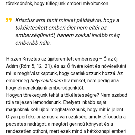
törekednénk, hogy túllépjünk emberi mivoltunkon.
Krisztus arra tanít minket példájával, hogy a
tökéletesített emberi élet nem eltér az
emberségünktől, hanem sokkal inkább még
emberibb nála.
Hiszen Krisztus az újjáteremtett emberiség – Ő az új
Ádám (Róm 5, 12–21), és az Ő fivéreiként és nővéreiként
mi is meghívást kaptunk, hogy csatlakozzunk hozzá. Az
emberiség
helyreállítására
hív minket, nem pedig arra,
hogy elmeneküljünk emberségünktől.
Hogyan törekedjünk tehát a tökéletességre? Nem szabad
róla teljesen lemondanunk. Ehelyett inkább saját
magunknak kell újból meghatároznunk, hogy mit is jelent.
Olyan perfekcionizmusra van szükség, amely elfogadja a
pecsétes nadrágot, a megtört gerincű könyvet és a
rendezetlen otthont, mert ezek mind a hétköznapi emberi