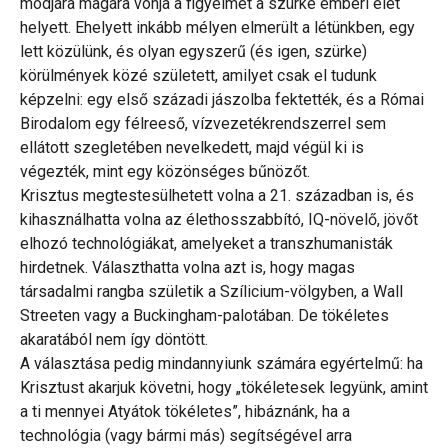
módjára magára vonja a figyelmet a szürke emberi élet
helyett. Ehelyett inkább mélyen elmerült a létünkben, egy
lett közülünk, és olyan egyszerű (és igen, szürke)
körülmények közé született, amilyet csak el tudunk
képzelni: egy első századi jászolba fektették, és a Római
Birodalom egy félreeső, vízvezetékrendszerrel sem
ellátott szegletében nevelkedett, majd végül ki is
végezték, mint egy közönséges bűnözőt.
Krisztus megtestesülhetett volna a 21. században is, és
kihasználhatta volna az élethosszabbító, IQ-növelő, jövőt
elhozó technológiákat, amelyeket a transzhumanisták
hirdetnek. Választhatta volna azt is, hogy magas
társadalmi rangba születik a Szílicium-völgyben, a Wall
Streeten vagy a Buckingham-palotában. De tökéletes
akaratából nem így döntött.
A választása pedig mindannyiunk számára egyértelmű: ha
Krisztust akarjuk követni, hogy „tökéletesek legyünk, amint
a ti mennyei Atyátok tökéletes”, hibáznánk, ha a
technológia (vagy bármi más) segítségével arra