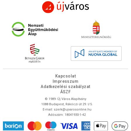
Kapcsolat
Impresszum
Adatkezelési szabályzat
ÁSZF
© 1989- Új Város Alapítvány
1088 Budapest, Rákóczi út 29. I/5.
E-mail:
szerk@ujvarosonline.hu
Adószám: 18041930-1-42