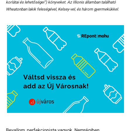
korlátai és lehetőségei”) könyveket. Az Illionis államban található
Wheatonban lakik feleségével, Kelsey-vel, és három gyermekükkel.
Bevallom, perfekcionista vagyok. Nemrégiben