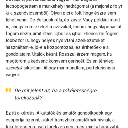
lecsöpögtettem a munkahelyi nadrágomat (a majonéz folyt
ki a szendvicsemből). Olyan pici a folt, hogy észre sem
lehet venni. De
én
tudok róla, és zavar. Vagy például most
is, ahogy írom ezeket a szavakat, tudom, hogy alaposan át
fogom nézni, amit írtam. Újból és újból. Ellenőrizni fogom
többször is, hogy helyes nyelvtani szerkezeteket
használtam-e, jó-e a központozás, és érthetőek-e a
gondolataim. Utálok késni. Rosszul érzem magam, ha
megtöröm a kedvenc könyvem gerincét. És én tényleg
szeretek
takarítani. Ahogy már mondtam, perfekcionista
vagyok.
De mit jelent az, ha a tökéletességre
törekszünk?
Ez itt a kérdés. A kutatók és amatőr gondolkodók egy
csoportja szerint, akiket transzhumanistáknak hívnak, a
tökéletességre való törekvés nem más, mint a hosszabb,