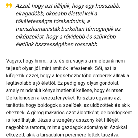
Azzal, hogy azt állítják, hogy egy hosszabb,
elragadóbb, okosabb élettel kell a
tökéletességre törekednünk, a
transzhumanisták burkoltan támogatják az
elképzelést, hogy a rövidebb és szürkébb
életünk összességében rosszabb.
Vagyis, hogy hmm… a te és én, vagyis a mi életünk nem
teljesít olyan jól, mint amit ők lefestenek. Sőt, azt is
kifejezik ezzel, hogy a legsebezhetőbb emberek állnak a
legtávolabb a jó élettől. Ez pedig egy olyan gondolat,
amely mindenkit kényelmetlenül kellene, hogy érintsen.
De különösen a keresztényeket. Krisztus ugyanis azt
tanította, hogy boldogok a szelídek, az üldözöttek és akik
éheznek. A görög makarios szót áldottként, de boldogként
is fordíthatjuk. Jézus a szegény asszony két fillérjét
nagyobbra tartotta, mint a gazdagok adományát. Azokkal
étkezett, akik a társadalom peremére lettek taszítva.