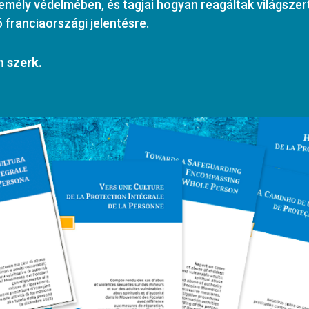
mély védelmében, és tagjai hogyan reagáltak világszert
ó franciaországi jelentésre.
n szerk.