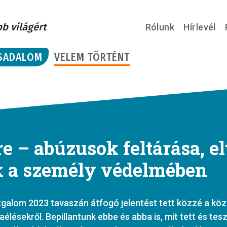
bb világért
Rólunk
Hírlevél
SADALOM
VELEM TÖRTÉNT
e – abúzusok feltárása, el
k a személy védelmében
galom 2023 tavaszán átfogó jelentést tett közzé a kö
aélésekről. Bepillantunk ebbe és abba is, mit tett és tesz 