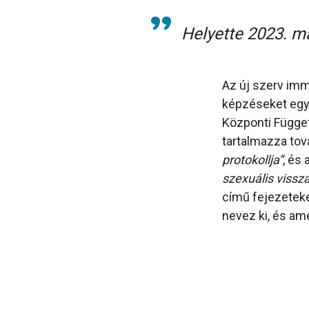
Helyette 2023. má
Az új szerv immá
képzéseket egy 
Központi Függet
tartalmazza to
protokollja”
, és
szexuális vissz
című fejezeteke
nevez ki, és ame