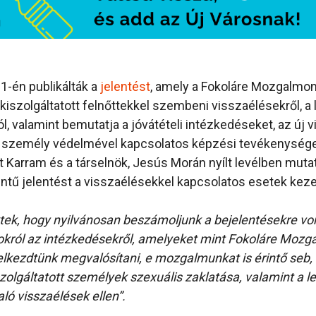
1-én publikálták a
jelentést
, amely a Fokoláre Mozgalmon 
kiszolgáltatott felnőttekkel szembeni visszaélésekről, a l
, valamint bemutatja a jóvátételi intézkedéseket, az új v
a személy védelmével kapcsolatos képzési tevékenysége
t Karram és a társelnök, Jesús Morán nyílt levélben mutat
zintű jelentést a visszaélésekkel kapcsolatos esetek keze
ktek, hogy nyilvánosan beszámoljunk a bejelentésekre v
okról az intézkedésekről, amelyeket mint Fokoláre Mozg
lkezdtünk megvalósítani, e mozgalmunkat is érintő seb,
zolgáltatott személyek szexuális zaklatása, valamint a lelk
való visszaélések ellen”.