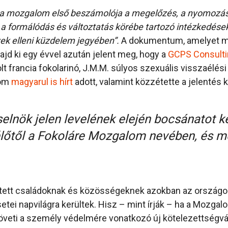
 a mozgalom első beszámolója a megelőzés, a nyomozás
 a formálódás és változtatás körébe tartozó intézkedések
k elleni küzdelem jegyében”.
A dokumentum, amelyet m
jd ki egy évvel azután jelent meg, hogy a
GCPS Consulti
olt francia fokolarinó, J.M.M. súlyos szexuális visszaélési
lom
magyarul is hírt
adott, valamint közzétette a jelentés k
selnök jelen levelének elején bocsánatot 
lélőtől a Fokoláre Mozgalom nevében, és m
ntett családoknak és közösségeknek azokban az országok
etei napvilágra kerültek. Hisz – mint írják – ha a Mozga
veti a személy védelmére vonatkozó új kötelezettségvál