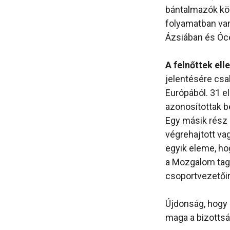
bántalmazók köz
folyamatban van
Ázsiában és Óce
A felnőttek elle
jelentésére csak
Európából. 31 e
azonosítottak b
Egy másik rész 
végrehajtott va
egyik eleme, h
a Mozgalom tagj
csoportvezetőir
Újdonság, hogy 
maga a bizottság