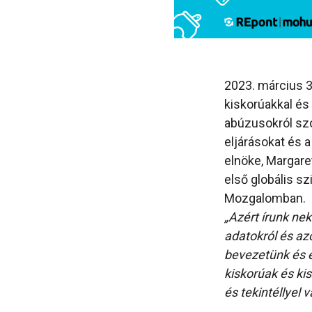
2023. március 3
kiskorúakkal és 
abúzusokról szól
eljárásokat és 
elnöke, Margare
első globális s
Mozgalomban.
„Azért írunk ne
adatokról és az
bevezetünk és e
kiskorúak és kis
és tekintéllyel 