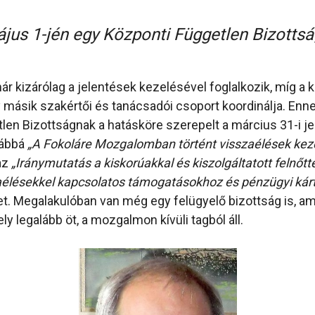
jus 1-jén egy Központi Független Bizottság
r kizárólag a jelentések kezelésével foglalkozik, míg a k
másik szakértői és tanácsadói csoport koordinálja. Enne
len Bizottságnak a hatásköre szerepelt a március 31-i j
vábbá
„A Fokoláre Mozgalomban történt visszaélések ke
 az
„Iránymutatás a kiskorúakkal és kiszolgáltatott felnőt
aélésekkel kapcsolatos támogatásokhoz és pénzügyi kár
t. Megalakulóban van még egy felügyelő bizottság is, am
ly legalább öt, a mozgalmon kívüli tagból áll.