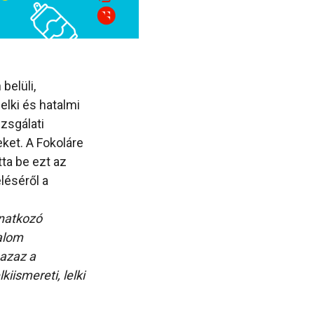
belüli,
elki és hatalmi
izsgálati
ket. A Fokoláre
ta be ezt az
léséről a
onatkozó
alom
 azaz a
iismereti, lelki