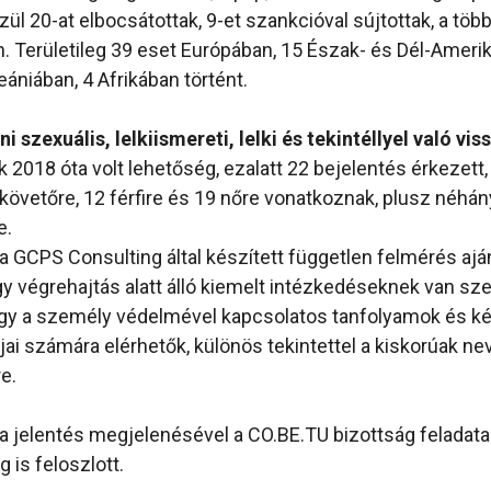
ül 20-at elbocsátottak, 9-et szankcióval sújtottak, a töb
. Területileg 39 eset Európában, 15 Észak- és Dél-Amerik
ániában, 4 Afrikában történt.
ni szexuális, lelkiismereti, lelki és tekintéllyel való vi
 2018 óta volt lehetőség, ezalatt 22 bejelentés érkezett,
lkövetőre, 12 férfire és 19 nőre vonatkoznak, plusz néh
e.
a GCPS Consulting által készített független felmérés aján
gy végrehajtás alatt álló kiemelt intézkedéseknek van sz
ogy a személy védelmével kapcsolatos tanfolyamok és k
ai számára elérhetők, különös tekintettel a kiskorúak nev
e.
a jelentés megjelenésével a CO.BE.TU bizottság feladat
 is feloszlott.