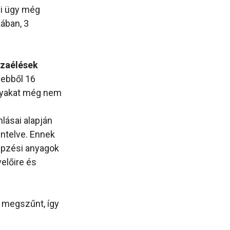
bi ügy még
ában, 3
sszaélések
 ebből 16
ányakat még nem
lásai alapján
entelve. Ennek
épzési anyagok
előire és
a megszűnt, így