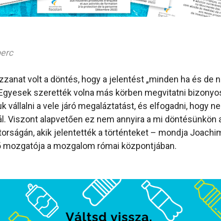
perc
anat volt a döntés, hogy a jelentést „minden ha és de n
gyesek szerették volna más körben megvitatni bizonyos
tuk vállalni a vele járó megaláztatást, és elfogadni, hogy
. Viszont alapvetően ez nem annyira a mi döntésünkön 
torságán, akik jelentették a történteket – mondja Joachi
fő mozgatója a mozgalom római központjában.