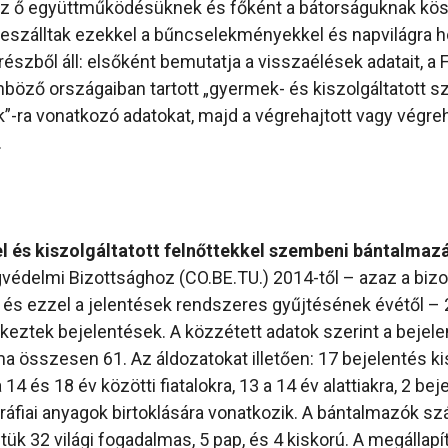
 az ő együttműködésüknek és főként a bátorságuknak kö
szálltak ezekkel a bűncselekményekkel és napvilágra h
részből áll: elsőként bemutatja a visszaélések adatait, a 
öző országaiban tartott „gyermek- és kiszolgáltatott 
”-ra vonatkozó adatokat, majd a végrehajtott vagy végreha
.
 és kiszolgáltatott felnőttekkel szembeni bántalmaz
édelmi Bizottsághoz (CO.BE.TU.) 2014-től – azaz a bizo
 és ezzel a jelentések rendszeres gyűjtésének évétől –
eztek bejelentések. A közzétett adatok szerint a bejel
a összesen 61. Az áldozatokat illetően: 17 bejelentés ki
 14 és 18 év közötti fiatalokra, 13 a 14 év alattiakra, 2 be
fiai anyagok birtoklására vonatkozik. A bántalmazók szá
ztük 32 világi fogadalmas, 5 pap, és 4 kiskorú. A megállapí