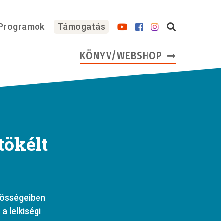
Programok
Támogatás
KÖNYV/WEBSHOP
tökélt
zösségeiben
a lelkiségi