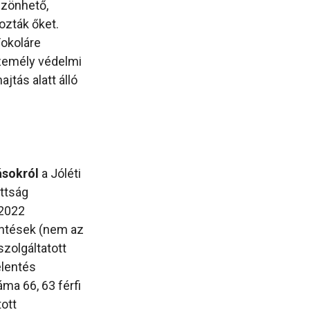
szönhető,
ozták őket.
Fokoláre
személy védelmi
jtás alatt álló
ásokról
a Jóléti
ttság
 2022
entések (nem az
szolgáltatott
jelentés
ma 66, 63 férfi
tott