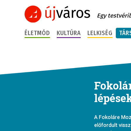
Egy testvéri
ÉLETMÓD
KULTÚRA
LELKISÉG
TÁR
Fokolár
lépése
A Fokoláre Moz
előfordult vissz