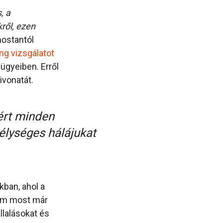
, a
ről, ezen
ostantól
ng
vizsgálatot
 ügyeiben. Erről
ivonatát.
kért minden
élységes hálájukat
ban, ahol a
lom most már
lalásokat és