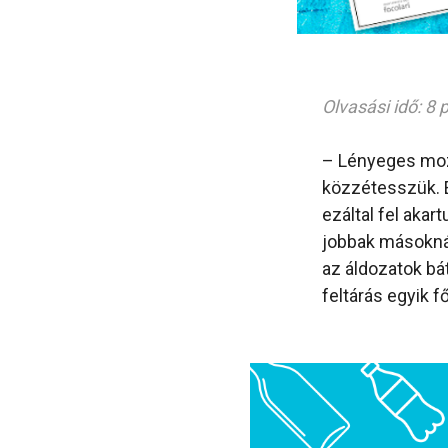
Olvasási idő: 8 
– Lényeges mozz
közzétesszük. E
ezáltal fel akar
jobbak másoknál
az áldozatok bá
feltárás egyik 