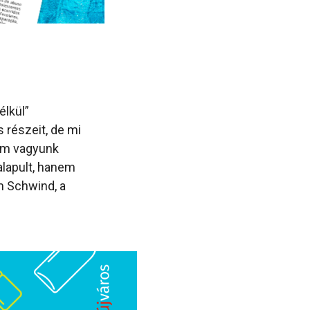
élkül”
 részeit, de mi
 nem vagyunk
alapult, hanem
m Schwind, a