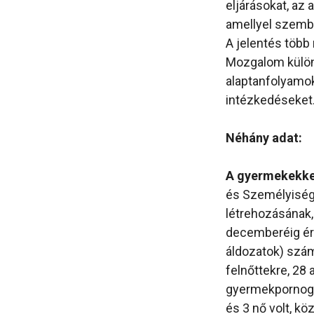
eljárásokat, az
amellyel szembe
A jelentés több 
Mozgalom különb
alaptanfolyamok
intézkedéseket
Néhány adat:
A gyermekekkel
és Személyiségv
létrehozásának,
decemberéig érk
áldozatok) szám
felnőttekre, 28 a
gyermekpornográ
és 3 nő volt, kö