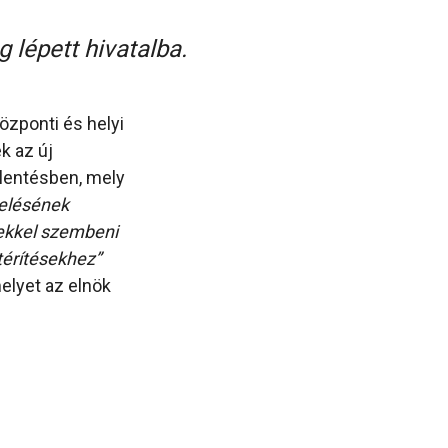
 lépett hivatalba.
özponti és helyi
k az új
elentésben, mely
zelésének
tekkel szembeni
térítésekhez”
elyet az elnök