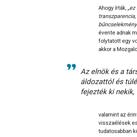
Ahogy írták,
„ez
transzparencia,
bűncselekménye
évente adnak ma
folytatott egy v
akkor a Mozga
Az elnök és a tár
áldozattól és tú
fejezték ki nekik,
valamint az éri
visszaélések es
tudatosabban kö