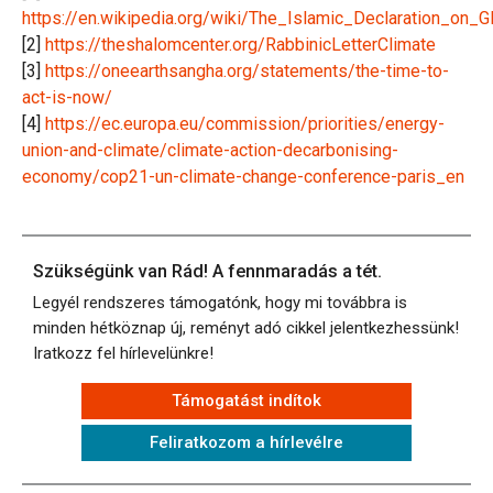
https://en.wikipedia.org/wiki/The_Islamic_Declaration_on_
[2]
https://theshalomcenter.org/RabbinicLetterClimate
[3]
https://oneearthsangha.org/statements/the-time-to-
act-is-now/
[4]
https://ec.europa.eu/commission/priorities/energy-
union-and-climate/climate-action-decarbonising-
economy/cop21-un-climate-change-conference-paris_en
Szükségünk van Rád! A fennmaradás a tét.
Legyél rendszeres támogatónk, hogy mi továbbra is
minden hétköznap új, reményt adó cikkel jelentkezhessünk!
Iratkozz fel hírlevelünkre!
Támogatást indítok
Feliratkozom a hírlevélre