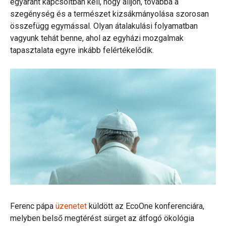
egyaránt kapcsoltban kell, hogy álljon, továbbá a
szegénység és a természet kizsákmányolása szorosan
összefügg egymással. Olyan átalakulási folyamatban
vagyunk tehát benne, ahol az egyházi mozgalmak
tapasztalata egyre inkább felértékelődik.
Ferenc pápa
üzenetet
küldött az EcoOne konferenciára,
melyben belső megtérést sürget az átfogó ökológia