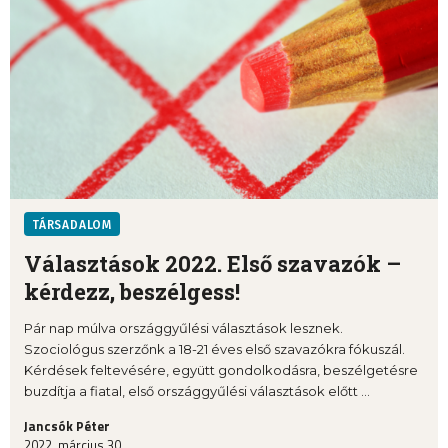
TÁRSADALOM
Választások 2022. Első szavazók –
kérdezz, beszélgess!
Pár nap múlva országgyűlési választások lesznek.
Szociológus szerzőnk a 18-21 éves első szavazókra fókuszál.
Kérdések feltevésére, együtt gondolkodásra, beszélgetésre
buzdítja a fiatal, első országgyűlési választások előtt ...
Jancsók Péter
2022. március 30.