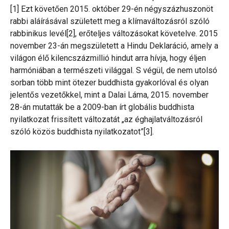
[1] Ezt követően 2015. október 29-én négyszázhuszonöt
rabbi aláírásával született meg a klímaváltozásról szóló
rabbinikus levél[2], erőteljes változásokat követelve. 2015
november 23-án megszületett a Hindu Deklaráció, amely a
világon élő kilencszázmillió hindut arra hívja, hogy éljen
harmóniában a természeti világgal. S végül, de nem utolsó
sorban több mint ötezer buddhista gyakorlóval és olyan
jelentős vezetőkkel, mint a Dalai Láma, 2015. november
28-án mutatták be a 2009-ban írt globális buddhista
nyilatkozat frissített változatát „az éghajlatváltozásról
szóló közös buddhista nyilatkozatot”[3].