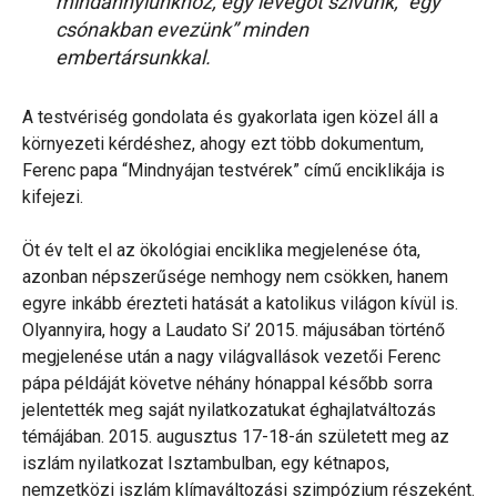
mindannyiunkhoz, egy levegőt szívunk, “egy
csónakban evezünk” minden
embertársunkkal.
A testvériség gondolata és gyakorlata igen közel áll a
környezeti kérdéshez, ahogy ezt több dokumentum,
Ferenc papa “Mindnyájan testvérek” című enciklikája is
kifejezi.
Öt év telt el az ökológiai enciklika megjelenése óta,
azonban népszerűsége nemhogy nem csökken, hanem
egyre inkább érezteti hatását a katolikus világon kívül is.
Olyannyira, hogy a Laudato Si’ 2015. májusában történő
megjelenése után a nagy világvallások vezetői Ferenc
pápa példáját követve néhány hónappal később sorra
jelentették meg saját nyilatkozatukat éghajlatváltozás
témájában. 2015. augusztus 17-18-án született meg az
iszlám nyilatkozat Isztambulban, egy kétnapos,
nemzetközi iszlám klímaváltozási szimpózium részeként.