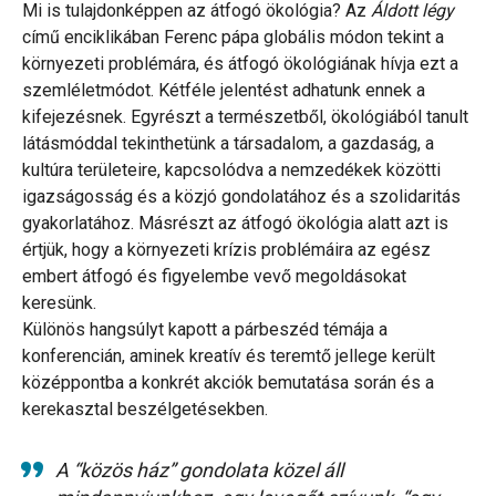
Mi is tulajdonképpen az átfogó ökológia? Az
Áldott légy
című enciklikában Ferenc pápa globális módon tekint a
környezeti problémára, és átfogó ökológiának hívja ezt a
szemléletmódot. Kétféle jelentést adhatunk ennek a
kifejezésnek. Egyrészt a természetből, ökológiából tanult
látásmóddal tekinthetünk a társadalom, a gazdaság, a
kultúra területeire, kapcsolódva a nemzedékek közötti
igazságosság és a közjó gondolatához és a szolidaritás
gyakorlatához. Másrészt az átfogó ökológia alatt azt is
értjük, hogy a környezeti krízis problémáira az egész
embert átfogó és figyelembe vevő megoldásokat
keresünk.
Különös hangsúlyt kapott a párbeszéd témája a
konferencián, aminek kreatív és teremtő jellege került
középpontba a konkrét akciók bemutatása során és a
kerekasztal beszélgetésekben.
A “közös ház” gondolata közel áll