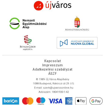
Kapcsolat
Impresszum
Adatkezelési szabályzat
ÁSZF
© 1989- Új Város Alapítvány
1088 Budapest, Rákóczi út 29. I/5.
E-mail:
szerk@ujvarosonline.hu
Adószám: 18041930-1-42