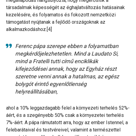
megállapodás hangsúlyozta, hogy megerősítik a
társadalmak képességét az éghajlatváltozás hatásainak
kezelésére, és folyamatos és fokozott nemzetközi
támogatást nyújtanak a fejlődő országoknak az
alkalmazkodáshoz.[4]
Ferenc pápa szerepe ebben a folyamatban
megkérdőjelezhetetlen. Mind a Laudato Si,
mind a Fratelli tutti című enciklikák
kifejeződései annak, hogy az Egyház részt
szeretne venni annak a hatalmas, az egész
bolygót érintő egyenlőtlenség
helyreállításában,
ahol a 10% leggazdagabb felel a környezeti terhelés 52%-
áért, és a szegényebb 50% csak a környezetei terhelés
7%-áért. A pápa rámutatott arra, hogy az ember Istennel, a
felebarátaival és testvéreivel, valamint a természettel