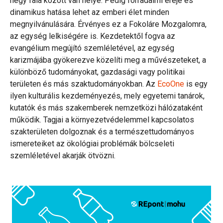
négy fala között van helye. Pedig forradalmi ereje és
dinamikus hatása lehet az emberi élet minden
megnyilvánulására. Érvényes ez a Fokoláre Mozgalomra,
az egység lelkiségére is. Kezdetektől fogva az
evangélium megújító szemléletével, az egység
karizmájába gyökerezve közelíti meg a művészeteket, a
különböző tudományokat, gazdasági vagy politikai
területen és más szaktudományokban. Az
EcoOne
is egy
ilyen kulturális kezdeményezés, mely egyetemi tanárok,
kutatók és más szakemberek nemzetközi hálózataként
működik. Tagjai a környezetvédelemmel kapcsolatos
szakterületen dolgoznak és a természettudományos
ismereteiket az ökológiai problémák bölcseleti
szemléletével akarják ötvözni.