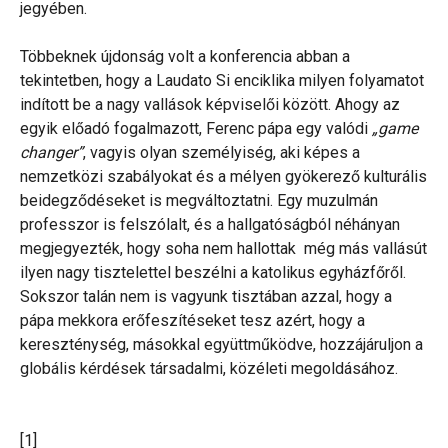
jegyében.
Többeknek újdonság volt a konferencia abban a
tekintetben, hogy a Laudato Si enciklika milyen folyamatot
indított be a nagy vallások képviselői között. Ahogy az
egyik előadó fogalmazott, Ferenc pápa egy valódi
„game
changer”
, vagyis olyan személyiség, aki képes a
nemzetközi szabályokat és a mélyen gyökerező kulturális
beidegződéseket is megváltoztatni. Egy muzulmán
professzor is felszólalt, és a hallgatóságból néhányan
megjegyezték, hogy soha nem hallottak még más vallásút
ilyen nagy tisztelettel beszélni a katolikus egyházfőről.
Sokszor talán nem is vagyunk tisztában azzal, hogy a
pápa mekkora erőfeszítéseket tesz azért, hogy a
kereszténység, másokkal együttműködve, hozzájáruljon a
globális kérdések társadalmi, közéleti megoldásához.
[1]