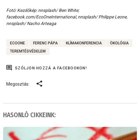
Fotó: Kezdőkép: nnsplash/ Ben White;
facebook.com/EcoOneInternational, nnsplash/ Philippe Leone,
nnsplash/ Nacho Arteaga
ECOONE
FERENC PÁPA
KLÍMAKONFERENCIA
ÖKOLÓGIA
TEREMTÉSVÉDELEM
SZÓLJON HOZZÁ A FACEBOOKON!
Megosztás:
HASONLÓ CIKKEINK: