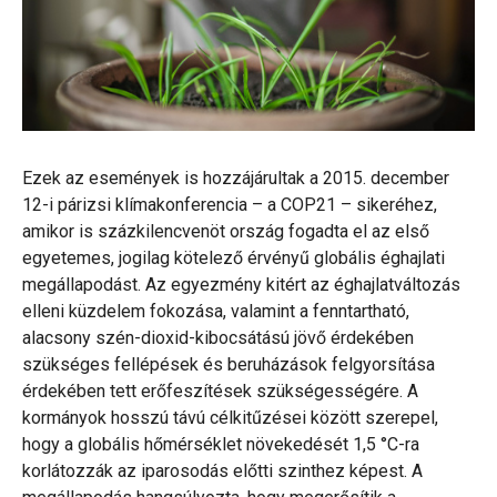
Ezek az események is hozzájárultak a 2015. december
12-i párizsi klímakonferencia – a COP21 – sikeréhez,
amikor is százkilencvenöt ország fogadta el az első
egyetemes, jogilag kötelező érvényű globális éghajlati
megállapodást. Az egyezmény kitért az éghajlatváltozás
elleni küzdelem fokozása, valamint a fenntartható,
alacsony szén-dioxid-kibocsátású jövő érdekében
szükséges fellépések és beruházások felgyorsítása
érdekében tett erőfeszítések szükségességére. A
kormányok hosszú távú célkitűzései között szerepel,
hogy a globális hőmérséklet növekedését 1,5 °C-ra
korlátozzák az iparosodás előtti szinthez képest. A