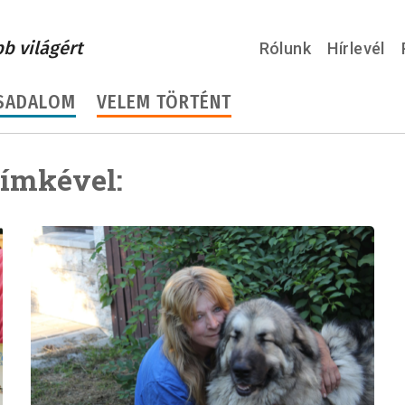
bb világért
Rólunk
Hírlevél
SADALOM
VELEM TÖRTÉNT
címkével: