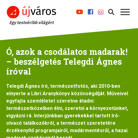
Egy testvéribb világért
Ó, azok a csodálatos madarak!
– beszélgetés Telegdi Ágnes
íróval
Telegdi Ágnes író, természetfotós, aki 2010-ben
elnyerte a Libri Aranykönyv közönségdíját. Műveivel
egyfajta szemléletet szeretne átadni:
természetközelben élni, szeretni a környezetünket,
vigyázni rá. Interjúnkban gyerekekkel tartott író-
olvasó találkozókról, a természet szeretetére
érzékenyítő programjairól, madármentésről, a hazai
madarak szokásairól beszél.