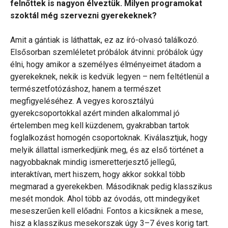
felnőttek is nagyon élveztük. Milyen programokat
szoktál még szervezni gyerekeknek?
Amit a gántiak is láthattak, ez az író-olvasó találkozó.
Elsősorban szemléletet próbálok átvinni: próbálok úgy
élni, hogy amikor a személyes élményeimet átadom a
gyerekeknek, nekik is kedvük legyen – nem feltétlenül a
természetfotózáshoz, hanem a természet
megfigyeléséhez. A vegyes korosztályú
gyerekcsoportokkal azért minden alkalommal jó
értelemben meg kell küzdenem, gyakrabban tartok
foglalkozást homogén csoportoknak. Kiválasztjuk, hogy
melyik állattal ismerkedjünk meg, és az első történet a
nagyobbaknak mindig ismeretterjesztő jellegű,
interaktívan, mert hiszem, hogy akkor sokkal több
megmarad a gyerekekben. Másodiknak pedig klasszikus
mesét mondok. Ahol több az óvodás, ott mindegyiket
meseszerűen kell előadni. Fontos a kicsiknek a mese,
hisz a klasszikus mesekorszak úgy 3–7 éves korig tart.