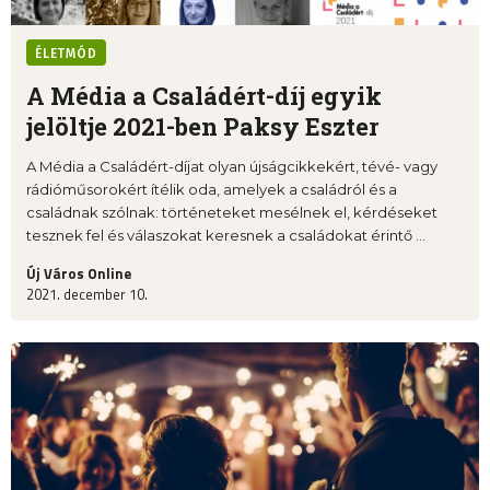
ÉLETMÓD
A Média a Családért-díj egyik
jelöltje 2021-ben Paksy Eszter
A Média a Családért-díjat olyan újságcikkekért, tévé- vagy
rádióműsorokért ítélik oda, amelyek a családról és a
családnak szólnak: történeteket mesélnek el, kérdéseket
tesznek fel és válaszokat keresnek a családokat érintő ...
Új Város Online
2021. december 10.