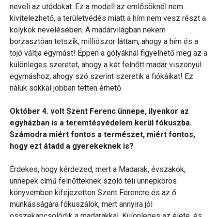
neveli az utódokat. Ez a modell az emlősöknél nem
kivitelezhető, a területvédés miatt a hím nem vesz részt a
kölykök nevelésében. A madárvilágban nekem
borzasztóan tetszik, milliószor láttam, ahogy a hím és a
tojó váltja egymást! Éppen a gólyáknál figyelhető meg az a
különleges szeretet, ahogy a két felnőtt madár viszonyul
egymáshoz, ahogy szó szerint szeretik a fiókáikat! Ez
náluk sokkal jobban tetten érhető.
Október 4. volt Szent Ferenc ünnepe, ilyenkor az
egyházban is a teremtésvédelem kerül fókuszba.
Számodra miért fontos a természet, miért fontos,
hogy ezt átadd a gyerekeknek is?
Érdekes, hogy kérdezed, mert a Madarak, évszakok,
ünnepek című felnőtteknek szóló téli ünnepkörös
könyvemben kifejezetten Szent Ferencre és az ő
munkásságára fókuszálok, mert annyira jól
összekapcsolódik a madarakkal. Különleges az élete, és