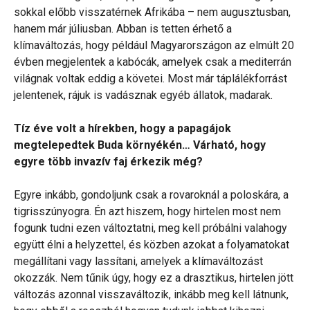
sokkal előbb visszatérnek Afrikába – nem augusztusban,
hanem már júliusban. Abban is tetten érhető a
klímaváltozás, hogy például Magyarországon az elmúlt 20
évben megjelentek a kabócák, amelyek csak a mediterrán
világnak voltak eddig a követei. Most már táplálékforrást
jelentenek, rájuk is vadásznak egyéb állatok, madarak.
Tíz éve volt a hírekben, hogy a papagájok
megtelepedtek Buda környékén… Várható, hogy
egyre több invazív faj érkezik még?
Egyre inkább, gondoljunk csak a rovaroknál a poloskára, a
tigrisszúnyogra. Én azt hiszem, hogy hirtelen most nem
fogunk tudni ezen változtatni, meg kell próbálni valahogy
együtt élni a helyzettel, és közben azokat a folyamatokat
megállítani vagy lassítani, amelyek a klímaváltozást
okozzák. Nem tűnik úgy, hogy ez a drasztikus, hirtelen jött
változás azonnal visszaváltozik, inkább meg kell látnunk,