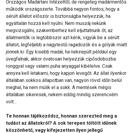
Országos Madártani Intézettől, de rengeteg madármentős
működik országszerte. Továbbá nagyon fontos, hogy a
sérült állatot először is biztonságba helyezzük, ha
egyáltalán hozzá kell nyúlni. Nem muszáj nekünk
megvizsgálni, szakemberhez kell eljuttatnunk őt, az
állatmentők is legtöbbször azt kérik, vigyük be a sérült
állatot, legfeljebb a nagytestű ragadozók és a gólyák miatt
jönnek ki. Egy kisebb madár, ha nekirepült például egy
üvegfalnak, akkor óvatosan helyezzük cipősdobozba
ronggyal vagy valami puha anyaggal kibélelve. Csak
annyira kell letakarni, hogy kapjon levegőt. Az állat ilyenkor
általában sokkos állapotban van, nagyon rövid időn belül
meghal, ha nem múlik el a sokk. A mentések mégis
általában sikeresek, nekem eddig mindig szerencsém
volt…
Te honnan tájékozódsz, honnan szerezted meg a
tudást az állatokról? A sok terepen töltött időnek
köszönhető, vagy kifejezetten ilyen jellegű