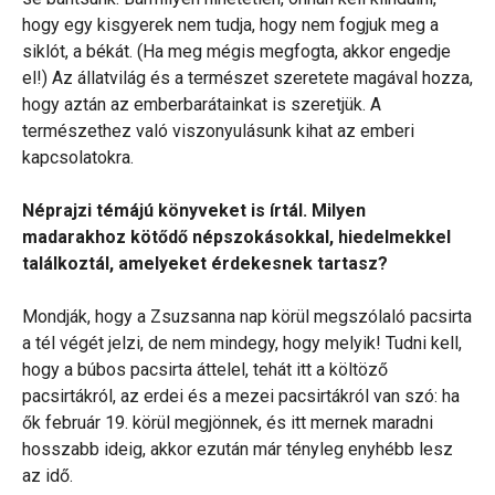
hogy egy kisgyerek nem tudja, hogy nem fogjuk meg a
siklót, a békát. (Ha meg mégis megfogta, akkor engedje
el!) Az állatvilág és a természet szeretete magával hozza,
hogy aztán az emberbarátainkat is szeretjük. A
természethez való viszonyulásunk kihat az emberi
kapcsolatokra.
Néprajzi témájú könyveket is írtál. Milyen
madarakhoz kötődő népszokásokkal, hiedelmekkel
találkoztál, amelyeket érdekesnek tartasz?
Mondják, hogy a Zsuzsanna nap körül megszólaló pacsirta
a tél végét jelzi, de nem mindegy, hogy melyik! Tudni kell,
hogy a búbos pacsirta áttelel, tehát itt a költöző
pacsirtákról, az erdei és a mezei pacsirtákról van szó: ha
ők február 19. körül megjönnek, és itt mernek maradni
hosszabb ideig, akkor ezután már tényleg enyhébb lesz
az idő.