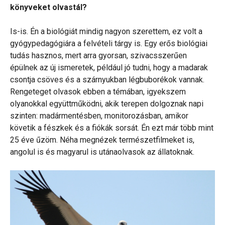
könyveket olvastál?
Is-is. Én a biológiát mindig nagyon szerettem, ez volt a
gyógypedagógiára a felvételi tárgy is. Egy erős biológiai
tudás hasznos, mert arra gyorsan, szivacsszerűen
épülnek az új ismeretek, például jó tudni, hogy a madarak
csontja csöves és a szárnyukban légbuborékok vannak.
Rengeteget olvasok ebben a témában, igyekszem
olyanokkal együttműködni, akik terepen dolgoznak napi
szinten: madármentésben, monitorozásban, amikor
követik a fészkek és a fiókák sorsát. Én ezt már több mint
25 éve űzöm. Néha megnézek természetfilmeket is,
angolul is és magyarul is utánaolvasok az állatoknak.