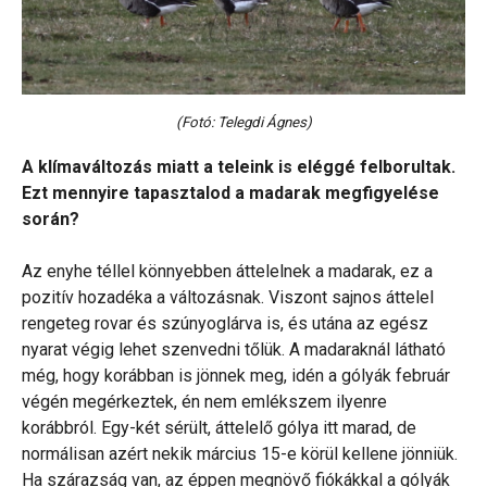
(Fotó: Telegdi Ágnes)
A klímaváltozás miatt a teleink is eléggé felborultak.
Ezt mennyire tapasztalod a madarak megfigyelése
során?
Az enyhe téllel könnyebben áttelelnek a madarak, ez a
pozitív hozadéka a változásnak. Viszont sajnos áttelel
rengeteg rovar és szúnyoglárva is, és utána az egész
nyarat végig lehet szenvedni tőlük. A madaraknál látható
még, hogy korábban is jönnek meg, idén a gólyák február
végén megérkeztek, én nem emlékszem ilyenre
korábbról. Egy-két sérült, áttelelő gólya itt marad, de
normálisan azért nekik március 15-e körül kellene jönniük.
Ha szárazság van, az éppen megnövő fiókákkal a gólyák