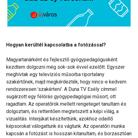
Hogyan kerültél kapcsolatba a fotózással?
Magyartanárként és fejlesztő gyógypedagógusként
kezdtem dolgozni még sok-sok évvel ezelőtt. Egyszer
meghívtak egy televíziós műsorba riportalany
szakértőnek, majd megkérdezték, hogy nincs-e kedvem
rendszeresen ’szakérteni’. A Duna TV Esély címmel
sugárzott egy félórás gyógypedagógiai műsort, ott
ragadtam. Az operatőrök mellett rengeteget tanultam és
dolgoztam, és rettentően megtetszett a képi világ, a
vizualitás. Interjúkat készítettünk, azokhoz odaillő
képsorokat válogattunk és vágtunk. Az operatőri munka
kapcsán a fotózást is hosszan kitanultam, és borzasztóan