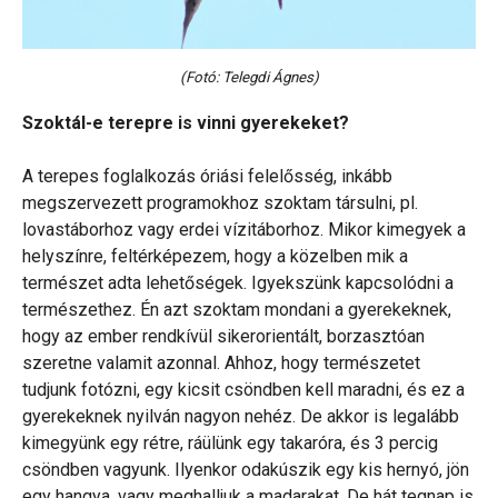
(Fotó: Telegdi Ágnes)
Szoktál-e terepre is vinni gyerekeket?
A terepes foglalkozás óriási felelősség, inkább
megszervezett programokhoz szoktam társulni, pl.
lovastáborhoz vagy erdei vízitáborhoz. Mikor kimegyek a
helyszínre, feltérképezem, hogy a közelben mik a
természet adta lehetőségek. Igyekszünk kapcsolódni a
természethez. Én azt szoktam mondani a gyerekeknek,
hogy az ember rendkívül sikerorientált, borzasztóan
szeretne valamit azonnal. Ahhoz, hogy természetet
tudjunk fotózni, egy kicsit csöndben kell maradni, és ez a
gyerekeknek nyilván nagyon nehéz. De akkor is legalább
kimegyünk egy rétre, ráülünk egy takaróra, és 3 percig
csöndben vagyunk. Ilyenkor odakúszik egy kis hernyó, jön
egy hangya, vagy meghalljuk a madarakat. De hát tegnap is