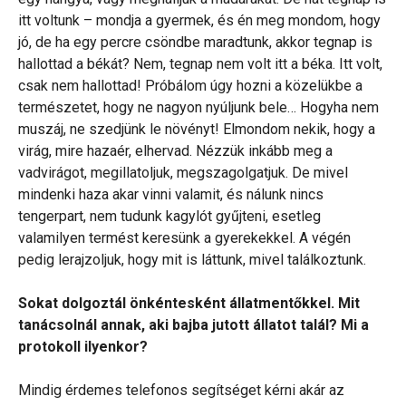
itt voltunk – mondja a gyermek, és én meg mondom, hogy
jó, de ha egy percre csöndbe maradtunk, akkor tegnap is
hallottad a békát? Nem, tegnap nem volt itt a béka. Itt volt,
csak nem hallottad! Próbálom úgy hozni a közelükbe a
természetet, hogy ne nagyon nyúljunk bele… Hogyha nem
muszáj, ne szedjünk le növényt! Elmondom nekik, hogy a
virág, mire hazaér, elhervad. Nézzük inkább meg a
vadvirágot, megillatoljuk, megszagolgatjuk. De mivel
mindenki haza akar vinni valamit, és nálunk nincs
tengerpart, nem tudunk kagylót gyűjteni, esetleg
valamilyen termést keresünk a gyerekekkel. A végén
pedig lerajzoljuk, hogy mit is láttunk, mivel találkoztunk.
Sokat dolgoztál önkéntesként állatmentőkkel. Mit
tanácsolnál annak, aki bajba jutott állatot talál? Mi a
protokoll ilyenkor?
Mindig érdemes telefonos segítséget kérni akár az