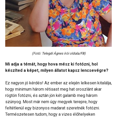
(Fotó: Telegdi Ágnes írói oldala/FB)
Mi adja a témát, hogy hova mész ki fotózni, hol
készíted a képet, milyen állatot kapsz lencsevégre?
Ez nagyon jó kérdés! Az ember az elején lelkesen kitalálja,
hogy minimum három rétisast meg hat oroszlánt akar
rögtön fotózni, és aztán jön két galamb meg három
szúnyog. Most már nem úgy megyek terepre, hogy
feltétlenül egy bizonyos madarat szeretnék fotózni.
Természetesen tudom, hogy a vizes élőhelyeken