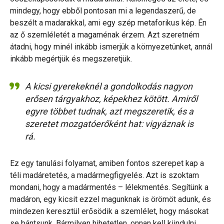
mindegy, hogy ebből pontosan mi a legendaszerű, de
beszélt a madarakkal, ami egy szép metaforikus kép. Én
az ő szemléletét a magaménak érzem. Azt szeretném
átadni, hogy minél inkább ismerjük a környezetünket, annál
inkább megértjük és megszeretjük.
A kicsi gyerekeknél a gondolkodás nagyon
erősen tárgyakhoz, képekhez kötött. Amiről
egyre többet tudnak, azt megszeretik, és a
szeretet mozgatóerőként hat: vigyáznak is
rá.
Ez egy tanulási folyamat, amiben fontos szerepet kap a
téli madáretetés, a madármegfigyelés. Azt is szoktam
mondani, hogy a madármentés – lélekmentés. Segítünk a
madáron, egy kicsit ezzel magunknak is örömöt adunk, és
mindezen keresztül erősödik a szemlélet, hogy másokat
se bántsunk. Bármilyen hihetetlen, onnan kell kiindulni,