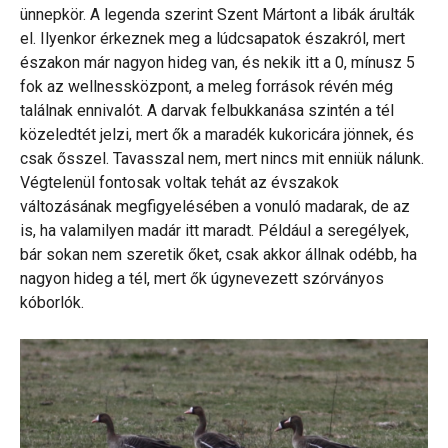
ünnepkör. A legenda szerint Szent Mártont a libák árulták
el. Ilyenkor érkeznek meg a lúdcsapatok északról, mert
északon már nagyon hideg van, és nekik itt a 0, mínusz 5
fok az wellnessközpont, a meleg források révén még
találnak ennivalót. A darvak felbukkanása szintén a tél
közeledtét jelzi, mert ők a maradék kukoricára jönnek, és
csak ősszel. Tavasszal nem, mert nincs mit enniük nálunk.
Végtelenül fontosak voltak tehát az évszakok
változásának megfigyelésében a vonuló madarak, de az
is, ha valamilyen madár itt maradt. Például a seregélyek,
bár sokan nem szeretik őket, csak akkor állnak odébb, ha
nagyon hideg a tél, mert ők úgynevezett szórványos
kóborlók.