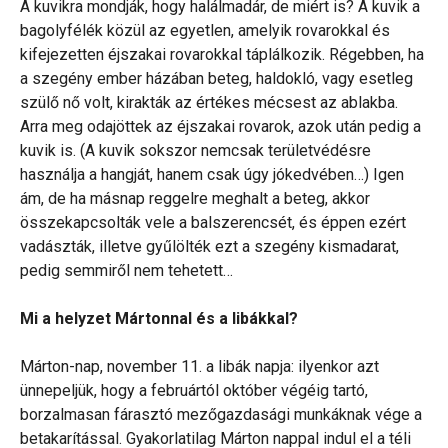
A kuvikra mondják, hogy halálmadár, de miért is? A kuvik a
bagolyfélék közül az egyetlen, amelyik rovarokkal és
kifejezetten éjszakai rovarokkal táplálkozik. Régebben, ha
a szegény ember házában beteg, haldokló, vagy esetleg
szülő nő volt, kirakták az értékes mécsest az ablakba.
Arra meg odajöttek az éjszakai rovarok, azok után pedig a
kuvik is. (A kuvik sokszor nemcsak területvédésre
használja a hangját, hanem csak úgy jókedvében…) Igen
ám, de ha másnap reggelre meghalt a beteg, akkor
összekapcsolták vele a balszerencsét, és éppen ezért
vadászták, illetve gyűlölték ezt a szegény kismadarat,
pedig semmiről nem tehetett…
Mi a helyzet Mártonnal és a libákkal?
Márton-nap, november 11. a libák napja: ilyenkor azt
ünnepeljük, hogy a februártól október végéig tartó,
borzalmasan fárasztó mezőgazdasági munkáknak vége a
betakarítással. Gyakorlatilag Márton nappal indul el a téli