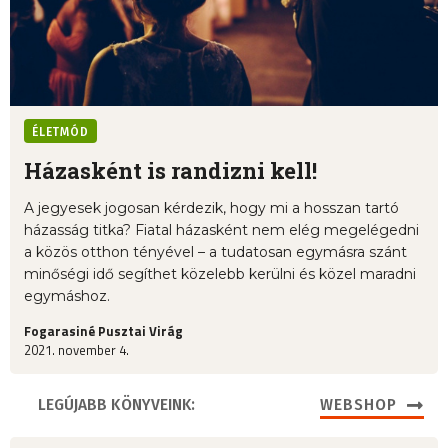
ÉLETMÓD
Házasként is randizni kell!
A jegyesek jogosan kérdezik, hogy mi a hosszan tartó
házasság titka? Fiatal házasként nem elég megelégedni
a közös otthon tényével – a tudatosan egymásra szánt
minőségi idő segíthet közelebb kerülni és közel maradni
egymáshoz.
Fogarasiné Pusztai Virág
2021. november 4.
LEGÚJABB KÖNYVEINK:
WEBSHOP