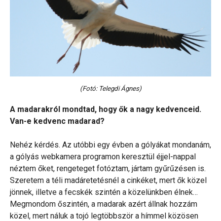
(Fotó: Telegdi Ágnes)
A madarakról mondtad, hogy ők a nagy kedvenceid.
Van-e kedvenc madarad?
Nehéz kérdés. Az utóbbi egy évben a gólyákat mondanám,
a gólyás webkamera programon keresztül éjjel-nappal
néztem őket, rengeteget fotóztam, jártam gyűrűzésen is.
Szeretem a téli madáretetésnél a cinkéket, mert ők közel
jönnek, illetve a fecskék szintén a közelünkben élnek…
Megmondom őszintén, a madarak azért állnak hozzám
közel, mert náluk a tojó legtöbbször a hímmel közösen