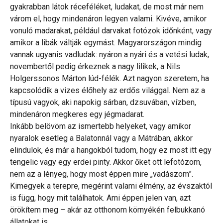
gyakrabban látok réceféléket, ludakat, de most már nem
várom el, hogy mindenáron legyen valami. Kivéve, amikor
vonuló madarakat, például darvakat fotózok időnként, vagy
amikor a libák váltják egymást. Magyarországon mindig
vannak ugyanis vadludak: nyáron a nyári és a vetési ludak,
novembertől pedig érkeznek a nagy lilikek, a Nils
Holgerssonos Márton lúd-félék. Azt nagyon szeretem, ha
kapcsolódik a vizes élőhely az erdős világgal. Nem az a
típusú vagyok, aki napokig sárban, dzsuvában, vízben,
mindenáron megkeres egy jégmadarat.
Inkább belövöm az ismertebb helyeket, vagy amikor
nyaralok esetleg a Balatonnál vagy a Mátrában, akkor
elindulok, és már a hangokból tudom, hogy ez most itt egy
tengelic vagy egy erdei pinty. Akkor őket ott lefotózom,
nem az a lényeg, hogy most éppen mire „vadászom”.
Kimegyek a terepre, megérint valami élmény, az évszaktól
is függ, hogy mit találhatok. Ami éppen jelen van, azt
örökítem meg – akár az otthonom környékén felbukkanó
állatokat is.