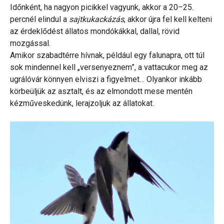
Időnként, ha nagyon picikkel vagyunk, akkor a 20–25.
percnél elindul a
sajtkukackázás
, akkor újra fel kell kelteni
az érdeklődést állatos mondókákkal, dallal, rövid
mozgással.
Amikor szabadtérre hívnak, például egy falunapra, ott túl
sok mindennel kell „versenyeznem”, a vattacukor meg az
ugrálóvár könnyen elviszi a figyelmet… Olyankor inkább
körbeüljük az asztalt, és az elmondott mese mentén
kézműveskedünk, lerajzoljuk az állatokat.