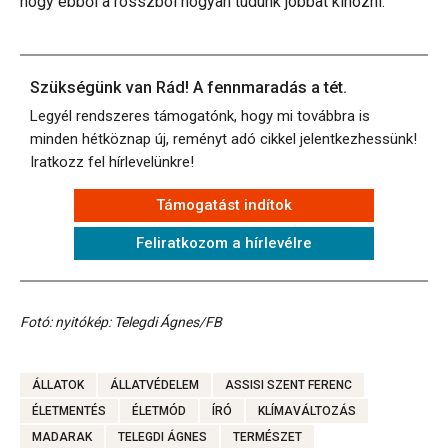
hogy ebből a rosszból hogyan tudunk jobbat kihozni.
Szükségünk van Rád! A fennmaradás a tét.
Legyél rendszeres támogatónk, hogy mi továbbra is
minden hétköznap új, reményt adó cikkel jelentkezhessünk!
Iratkozz fel hírlevelünkre!
Támogatást indítok
Feliratkozom a hírlevélre
Fotó: nyitókép: Telegdi Ágnes/FB
ÁLLATOK
ÁLLATVÉDELEM
ASSISI SZENT FERENC
ÉLETMENTÉS
ÉLETMÓD
ÍRÓ
KLÍMAVÁLTOZÁS
MADARAK
TELEGDI ÁGNES
TERMÉSZET