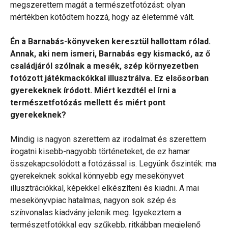
megszerettem magát a természetfotózást: olyan
mértékben kötődtem hozzá, hogy az életemmé vált.
Én a Barnabás-könyveken keresztül hallottam rólad.
Annak, aki nem ismeri, Barnabás egy kismackó, az ő
családjáról szólnak a mesék, szép környezetben
fotózott játékmackókkal illusztrálva. Ez elsősorban
gyerekeknek íródott. Miért kezdtél el írni a
természetfotózás mellett és miért pont
gyerekeknek?
Mindig is nagyon szerettem az irodalmat és szerettem
írogatni kisebb-nagyobb történeteket, de ez hamar
összekapcsolódott a fotózással is. Legyünk őszinték: ma
gyerekeknek sokkal könnyebb egy mesekönyvet
illusztrációkkal, képekkel elkészíteni és kiadni. A mai
mesekönyvpiac hatalmas, nagyon sok szép és
színvonalas kiadvány jelenik meg. Igyekeztem a
természetfotókkal egy szűkebb, ritkábban megjelenő