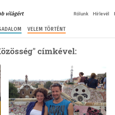
bb világért
Rólunk
Hírlevél
SADALOM
VELEM TÖRTÉNT
özösség" címkével: