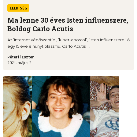
LELKISÉG
Ma lenne 30 éves Isten influenszere,
Boldog Carlo Acutis
Az ’internet védőszentje’, ’kiber-apostol’, ’Isten influenszere’: ő
egy 15 éve elhunyt olasz fiú, Carlo Acutis. ...
Péterfi Eszter
2021. május 3.