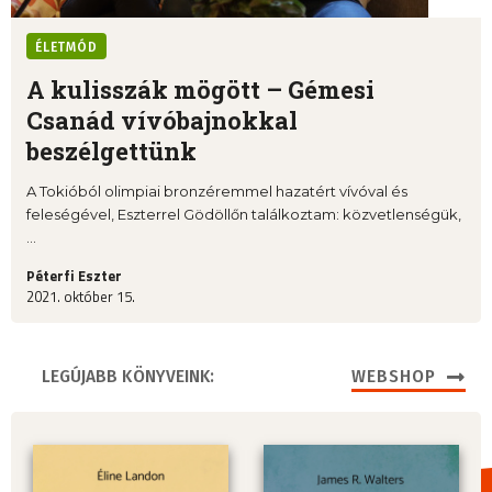
ÉLETMÓD
A kulisszák mögött – Gémesi
Csanád vívóbajnokkal
beszélgettünk
A Tokióból olimpiai bronzéremmel hazatért vívóval és
feleségével, Eszterrel Gödöllőn találkoztam: közvetlenségük,
...
Péterfi Eszter
2021. október 15.
LEGÚJABB KÖNYVEINK:
WEBSHOP