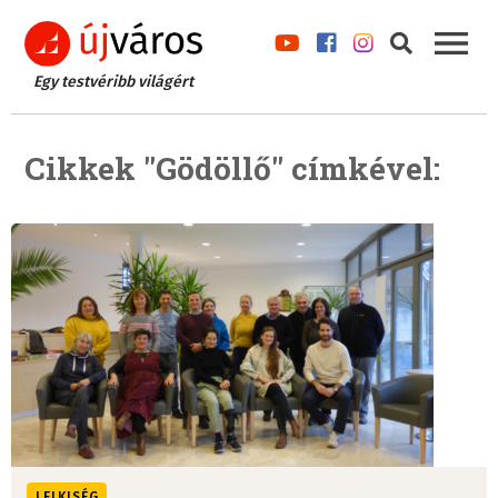
Egy testvéribb világért
Cikkek "Gödöllő" címkével:
LELKISÉG