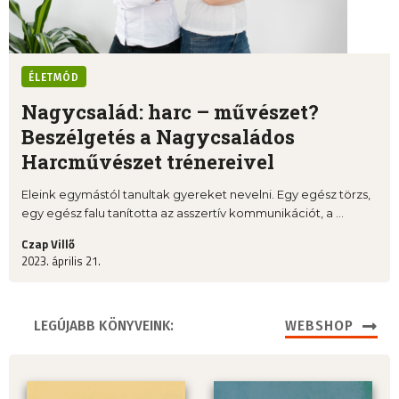
ÉLETMÓD
Nagycsalád: harc – művészet?
Beszélgetés a Nagycsaládos
Harcművészet trénereivel
Eleink egymástól tanultak gyereket nevelni. Egy egész törzs,
egy egész falu tanította az asszertív kommunikációt, a ...
Czap Villő
2023. április 21.
LEGÚJABB KÖNYVEINK:
WEBSHOP