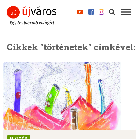
Egy testvéribb világért
Cikkek "történetek" címkével:
ÉLETMÓD