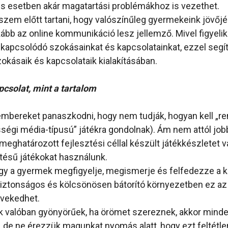
s esetben akár magatartási problémákhoz is vezethet.
szem előtt tartani, hogy valószínűleg gyermekeink jövőj
kább az online kommunikáció lesz jellemző. Mivel figyelik
kapcsolódó szokásainkat és kapcsolatainkat, ezzel segít
zokásaik és kapcsolataik kialakításában.
csolat, mint a tartalom
embereket panaszkodni, hogy nem tudják, hogyan kell „r
sségi média-típusú” játékra gondolnak). Ám nem attól jobb
 meghatározott fejlesztési céllal készült játékkészletet 
tésű játékokat használunk.
hogy a gyermek megfigyelje, megismerje és felfedezze a k
 biztonságos és kölcsönösen bátorító környezetben ez a
övekedhet.
ek valóban gyönyörűek, ha örömet szereznek, akkor min
, de ne érezzük magunkat nyomás alatt, hogy ezt feltétle