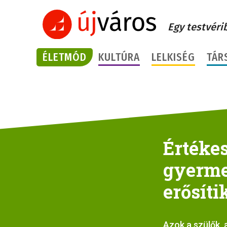
Egy testvéri
ÉLETMÓD
KULTÚRA
LELKISÉG
TÁR
Értéke
gyerme
erősíti
Azok a szülők, 