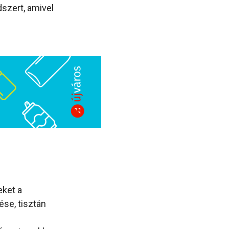
szert, amivel
eket a
se, tisztán