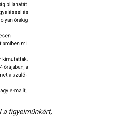
g pillanatát
igyeléssel és
 olyan órákig
jesen
nt amiben mi
 kimutatták,
4 órájában, a
met a szülő-
gy e-mailt,
 a figyelmünkért,