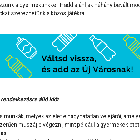
szunk a gyermekünkkel. Hadd ajánljak néhány bevált mód
tokat szerezhetünk a közös játékra.
 rendelkezésre álló időt
 munkák, melyek az élet elhagyhatatlan velejárói, amely
erűen muszáj elvégezni, mint például a gyermekek eteté
vás.