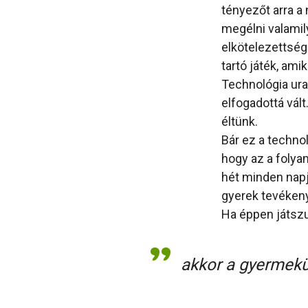
tényezőt arra a 
megélni valamil
elkötelezettségg
tartó játék, ami
Technológia ura
elfogadottá vál
éltünk.
Bár ez a techno
hogy az a folya
hét minden napj
gyerek tevékeny
Ha éppen játsz
akkor a gyermekün