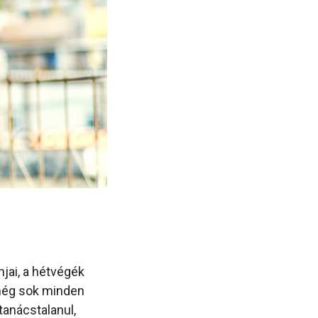
jai, a hétvégék
 még sok minden
tanácstalanul,