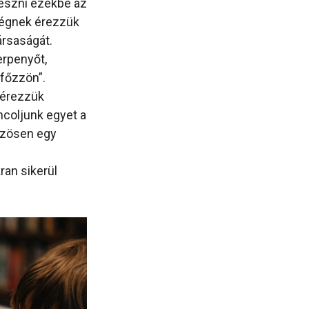
észni ezekbe az
ségnek érezzük
ársaságát.
erpenyőt,
„főzzön”.
l érezzük
ncoljunk egyet a
közösen egy
ran sikerül