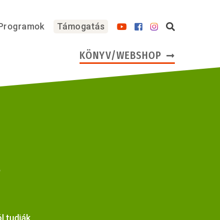
Programok
Támogatás
KÖNYV/WEBSHOP
t
l tudják,