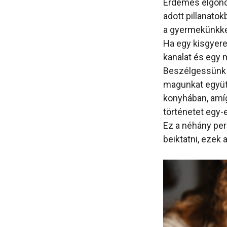
Érdemes elgond
adott pillanato
a gyermekünkkel
Ha egy kisgyere
kanalat és egy 
Beszélgessünk ve
magunkat együtt
konyhában, amíg 
történetet egy-
Ez a néhány perc
beiktatni, ezek 