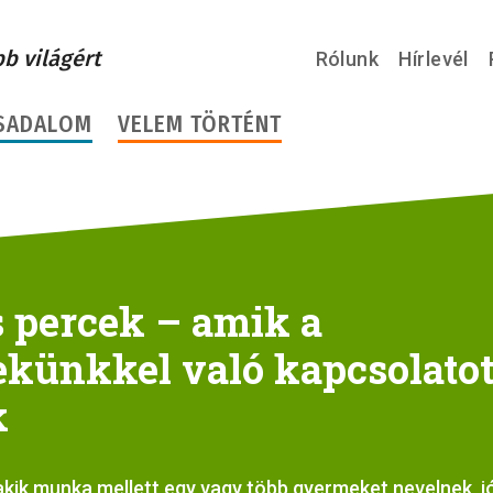
bb világért
Rólunk
Hírlevél
SADALOM
VELEM TÖRTÉNT
s percek – amik a
künkkel való kapcsolato
k
akik munka mellett egy vagy több gyermeket nevelnek, jó