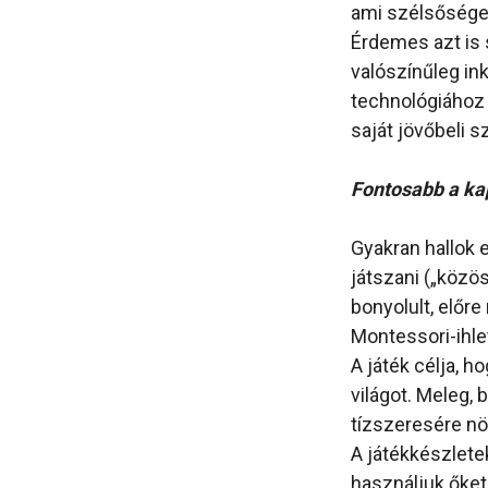
ami szélsősége
Érdemes azt is 
valószínűleg in
technológiához 
saját jövőbeli s
Fontosabb a kap
Gyakran hallok 
játszani („közö
bonyolult, előre
Montessori-ihle
A játék célja, 
világot. Meleg,
tízszeresére n
A játékkészlet
használjuk őket