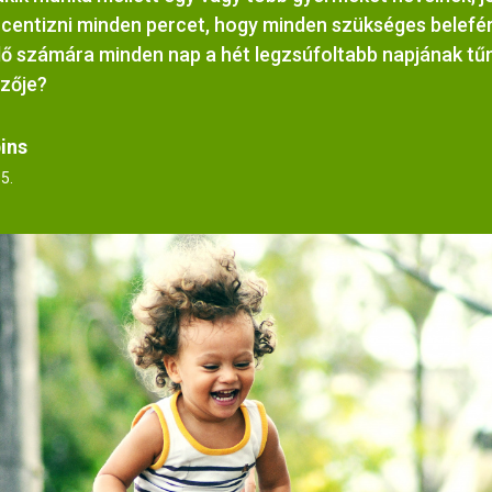
l centizni minden percet, hogy minden szükséges belefér
ő számára minden nap a hét legzsúfoltabb napjának tűn
rzője?
ins
5.