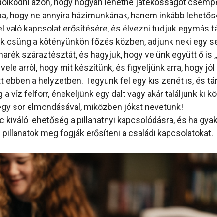
olkodni azon, hogy hogyan lehetne játékosságot csemp
kba, hogy ne annyira házimunkának, hanem inkább lehető
 való kapcsolat erősítésére, és élvezni tudjuk egymás t
k csüng a kötényünkön főzés közben, adjunk neki egy s
marék száraztésztát, és hagyjuk, hogy velünk együtt ő is 
le arról, hogy mit készítünk, és figyeljünk arra, hogy jó
 ebben a helyzetben. Tegyünk fel egy kis zenét is, és tá
a víz felforr, énekeljünk egy dalt vagy akár találjunk ki 
egy sor elmondásával, miközben jókat nevetünk!
 kiváló lehetőség a pillanatnyi kapcsolódásra, és ha gyak
a pillanatok meg fogják erősíteni a családi kapcsolatokat.