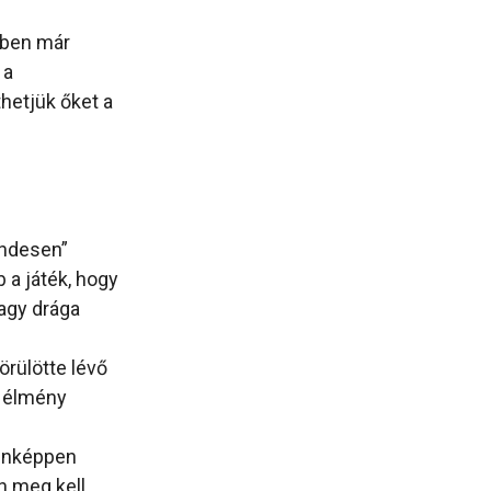
ében már
 a
hetjük őket a
endesen”
 a játék, hogy
vagy drága
örülötte lévő
z élmény
denképpen
n meg kell