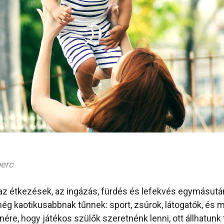
perc
z étkezések, az ingázás, fürdés és lefekvés egymásután
ég kaotikusabbnak tűnnek: sport, zsúrok, látogatók, és
ére, hogy játékos szülők szeretnénk lenni, ott állhatunk 