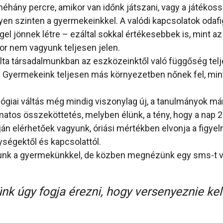
néhány percre, amikor van időnk játszani, vagy a játékossá
yen szinten a gyermekeinkkel. A valódi kapcsolatok odaf
el jönnek létre – ezáltal sokkal értékesebbek is, mint az
kor nem vagyunk teljesen jelen.
lta társadalmunkban az eszközeinktől való függőség tel
t. Gyermekeink teljesen más környezetben nőnek fel, mi
lógiai váltás még mindig viszonylag új, a tanulmányok már
matos összeköttetés, melyben élünk, a tény, hogy a nap 2
án elérhetőek vagyunk, óriási mértékben elvonja a figyel
ségektől és kapcsolattól.
unk a gyermekünkkel, de közben megnézünk egy sms-t va
k úgy fogja érezni, hogy versenyeznie kell