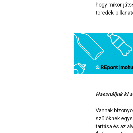
hogy mikor játs
töredék-pillana
Használjuk ki a
Vannak bizonyos
szülőknek egysz
tartása és az al