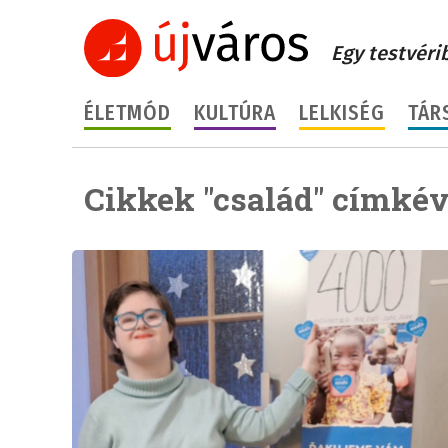
Egy testvéri
ÉLETMÓD
KULTÚRA
LELKISÉG
TÁR
Cikkek "család" címkév