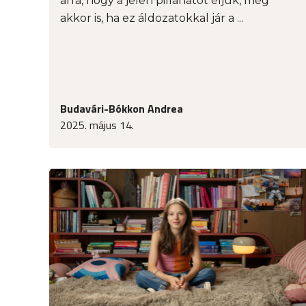
arra, hogy a jelen pillanatot éljük, még
akkor is, ha ez áldozatokkal jár a ...
Budavári-Bókkon Andrea
2025. május 14.