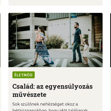
ÉLETMÓD
Család: az egyensúlyozás
művészete
Sok szülőnek nehézséget okoz a
hétköznapokban, hogy időt találjanak