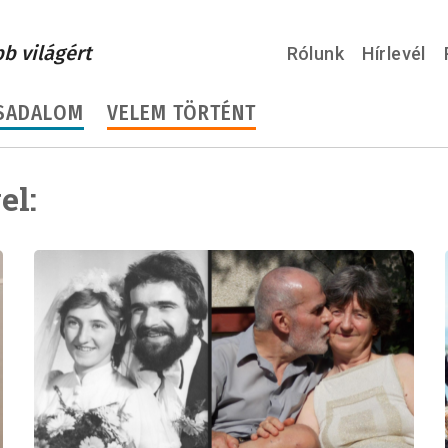
bb világért
Rólunk
Hírlevél
SADALOM
VELEM TÖRTÉNT
el: