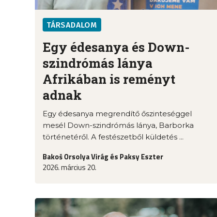
TÁRSADALOM
Egy édesanya és Down-
szindrómás lánya
Afrikában is reményt
adnak
Egy édesanya megrendítő őszinteséggel
mesél Down-szindrómás lánya, Barborka
történetéről. A festészetből küldetés ...
Bakoš Orsolya Virág és Paksy Eszter
2026. március 20.