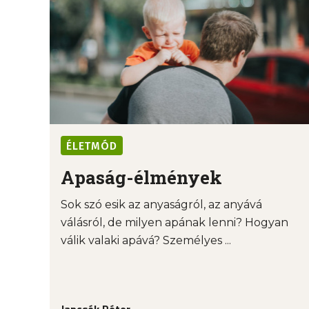
ÉLETMÓD
Apaság-élmények
Sok szó esik az anyaságról, az anyává
válásról, de milyen apának lenni? Hogyan
válik valaki apává? Személyes ...
Jancsók Péter