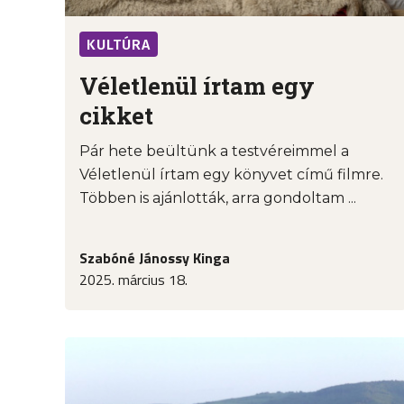
KULTÚRA
Véletlenül írtam egy
cikket
Pár hete beültünk a testvéreimmel a
Véletlenül írtam egy könyvet című filmre.
Többen is ajánlották, arra gondoltam ...
Szabóné Jánossy Kinga
2025. március 18.