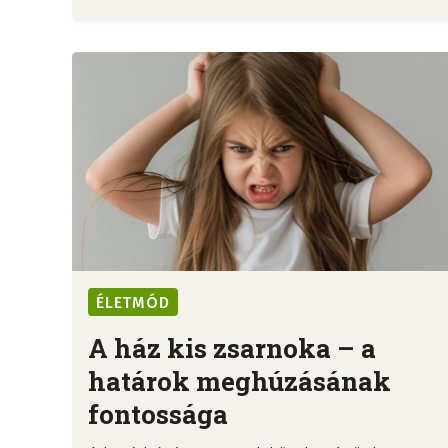
ÉLETMÓD
A ház kis zsarnoka – a
határok meghúzásának
fontossága