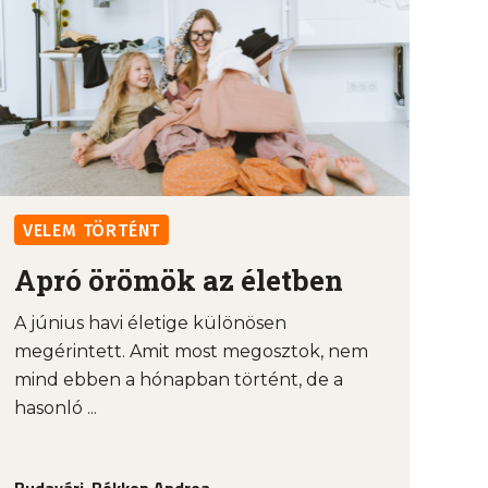
VELEM TÖRTÉNT
Apró örömök az életben
A június havi életige különösen
megérintett. Amit most megosztok, nem
mind ebben a hónapban történt, de a
hasonló ...
Budavári-Bókkon Andrea