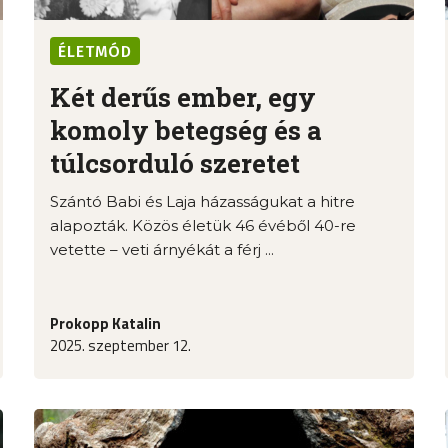
ÉLETMÓD
Két derűs ember, egy
komoly betegség és a
túlcsorduló szeretet
Szántó Babi és Laja házasságukat a hitre
alapozták. Közös életük 46 évéből 40-re
vetette – veti árnyékát a férj ...
Prokopp Katalin
2025. szeptember 12.