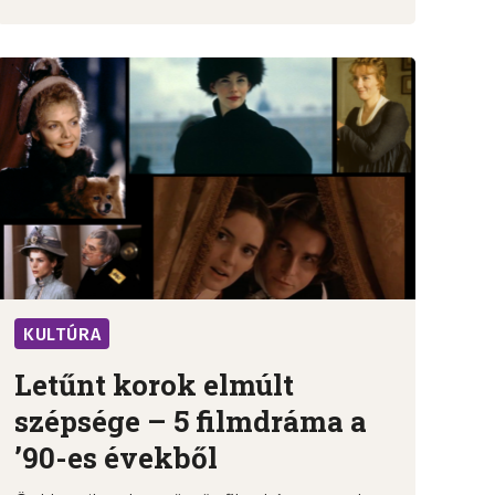
KULTÚRA
Letűnt korok elmúlt
szépsége – 5 filmdráma a
’90-es évekből