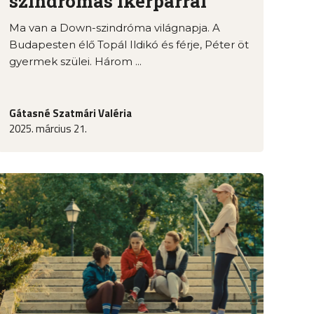
szindrómás ikerpárral
Ma van a Down-szindróma világnapja. A
Budapesten élő Topál Ildikó és férje, Péter öt
gyermek szülei. Három ...
Gátasné Szatmári Valéria
2025. március 21.