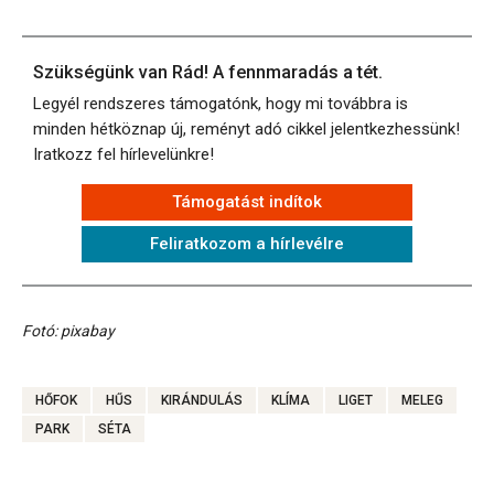
Szükségünk van Rád! A fennmaradás a tét.
Legyél rendszeres támogatónk, hogy mi továbbra is
minden hétköznap új, reményt adó cikkel jelentkezhessünk!
Iratkozz fel hírlevelünkre!
Támogatást indítok
Feliratkozom a hírlevélre
Fotó: pixabay
HŐFOK
HŰS
KIRÁNDULÁS
KLÍMA
LIGET
MELEG
PARK
SÉTA