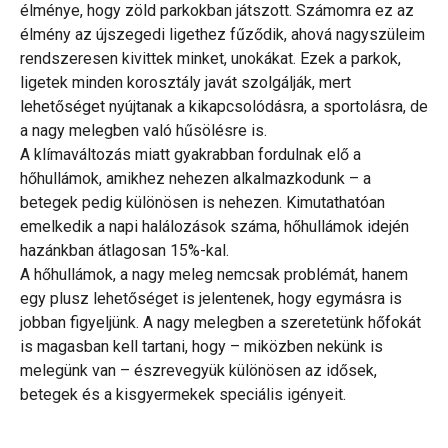
élménye, hogy zöld parkokban játszott. Számomra ez az
élmény az újszegedi ligethez fűződik, ahová nagyszüleim
rendszeresen kivittek minket, unokákat. Ezek a parkok,
ligetek minden korosztály javát szolgálják, mert
lehetőséget nyújtanak a kikapcsolódásra, a sportolásra, de
a nagy melegben való hűsölésre is.
A klímaváltozás miatt gyakrabban fordulnak elő a
hőhullámok, amikhez nehezen alkalmazkodunk – a
betegek pedig különösen is nehezen. Kimutathatóan
emelkedik a napi halálozások száma, hőhullámok idején
hazánkban átlagosan 15%-kal.
A hőhullámok, a nagy meleg nemcsak problémát, hanem
egy plusz lehetőséget is jelentenek, hogy egymásra is
jobban figyeljünk. A nagy melegben a szeretetünk hőfokát
is magasban kell tartani, hogy – miközben nekünk is
melegünk van – észrevegyük különösen az idősek,
betegek és a kisgyermekek speciális igényeit.