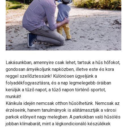
Lakásunkban, amennyire csak lehet, tartsuk a hűs hőfokot,
gondosan árnyékoljunk napközben, illetve este és kora
reggel szellőztessünk! Különösen ügyeljünk a
folyadékfogyasztásra, és a nap legmelegebb óráiban
kerüljük a tűző napot, a tűző napon történő sportot,
munkát!
Kánikula idején nemcsak otthon hűsölhetünk. Nemcsak az
érzéseink, hanem tanulmányok is alátámasztják a városi
parkok előnyeit nagy melegben. A parkokban való hűsölés
jobban klímabarát, mint a légkondicionáló készülékek