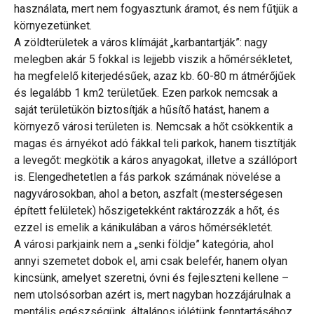
használata, mert nem fogyasztunk áramot, és nem fűtjük a
környezetünket.
A zöldterületek a város klímáját „karbantartják”: nagy
melegben akár 5 fokkal is lejjebb viszik a hőmérsékletet,
ha megfelelő kiterjedésűek, azaz kb. 60-80 m átmérőjűek
és legalább 1 km2 területűek. Ezen parkok nemcsak a
saját területükön biztosítják a hűsítő hatást, hanem a
környező városi területen is. Nemcsak a hőt csökkentik a
magas és árnyékot adó fákkal teli parkok, hanem tisztítják
a levegőt: megkötik a káros anyagokat, illetve a szállóport
is. Elengedhetetlen a fás parkok számának növelése a
nagyvárosokban, ahol a beton, aszfalt (mesterségesen
épített felületek) hőszigetekként raktározzák a hőt, és
ezzel is emelik a kánikulában a város hőmérsékletét.
A városi parkjaink nem a „senki földje” kategória, ahol
annyi szemetet dobok el, ami csak belefér, hanem olyan
kincsünk, amelyet szeretni, óvni és fejleszteni kellene –
nem utolsósorban azért is, mert nagyban hozzájárulnak a
mentális egészségünk, általános jólétünk fenntartásához.