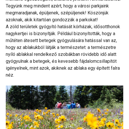
Tegyünk meg mindent azért, hogy a városi parkjaink
megmaradjanak, épüljenek, szépüljenek! Köszönjük
azoknak, akik kitartóan gondozzák a parkokat!
A zöld területek gyógyító hatását kórházak, idősotthonok
nagykertjei is bizonyítják. Például bizonyították, hogy a
műtéten átesett betegek gyógyulására hatással van az,
hogy az ablakukból látják a természetet: a természetre
nyíló ablakkal rendelkező szobákban rövidebb idő alatt
gyógyulnak a betegek, és kevesebb fájdalomcsillapítót
igényelnek, mint azok, akiknek az ablaka egy épített falra
néz.