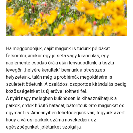
Ha meggondoljuk, saját magunk is tudunk példákat
felsorolni, amikor egy jó séta vagy kirándulás, egy
naplemente csodás órája után lenyugodtunk, a tiszta
levegőn „helyére kerültek” bennünk a stresszes
helyzeteink, talán még a problémák megoldására is
született ötletünk. A családos, csoportos kirándulás pedig
közösségeinket is új erővel töltheti fel.
A nyári nagy melegben különösen is kihasználhatjuk a
parkok, erdők hűsítő hatását, bátorítsuk erre magunkat és
egymást is. Amennyiben lehetőségünk van, tegyünk azért,
hogy a városi parkok száma növekedjen, ez
egészségünket, jólétünket szolgálja.