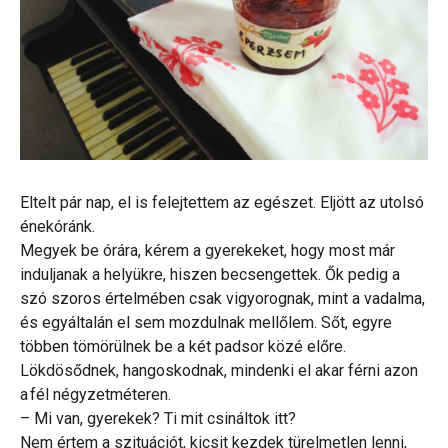
Eltelt pár nap, el is felejtettem az egészet. Eljött az utolsó
énekóránk.
Megyek be órára, kérem a gyerekeket, hogy most már
induljanak a helyükre, hiszen becsengettek. Ők pedig a
szó szoros értelmében csak vigyorognak, mint a vadalma,
és egyáltalán el sem mozdulnak mellőlem. Sőt, egyre
többen tömörülnek be a két padsor közé előre.
Lökdösődnek, hangoskodnak, mindenki el akar férni azon
a fél négyzetméteren.
– Mi van, gyerekek? Ti mit csináltok itt?
Nem értem a szituációt, kicsit kezdek türelmetlen lenni,