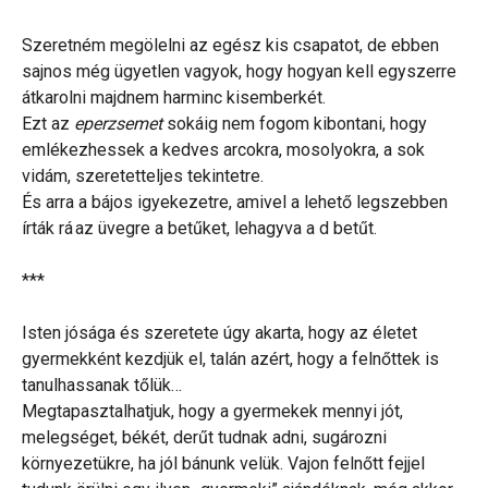
Szeretném megölelni az egész kis csapatot, de ebben
sajnos még ügyetlen vagyok, hogy hogyan kell egyszerre
átkarolni majdnem harminc kisemberkét.
Ezt az
eperzsemet
sokáig nem fogom kibontani, hogy
emlékezhessek a kedves arcokra, mosolyokra, a sok
vidám, szeretetteljes tekintetre.
És arra a bájos igyekezetre, amivel a lehető legszebben
írták rá az üvegre a betűket, lehagyva a d betűt.
***
Isten jósága és szeretete úgy akarta, hogy az életet
gyermekként kezdjük el, talán azért, hogy a felnőttek is
tanulhassanak tőlük…
Megtapasztalhatjuk, hogy a gyermekek mennyi jót,
melegséget, békét, derűt tudnak adni, sugározni
környezetükre, ha jól bánunk velük. Vajon felnőtt fejjel