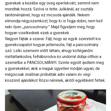
gyerekek a kezébe egy üveg eperlekvárt, semmit nem
mondtak hozzá. Szóvá is tette Julikánál, az osztály
tanítónénijénél, hogy ez micsoda ajándék. Nekem
elmondja négyszemközt, hogy ki is fogja dobni, nem kell
neki ilyen
„pancsolmány”
. Majd figyeljem meg, hogy
hogyan viselkednek ezek a gyerekek.
Nagyon fájtak a szavai. Fájt, hogy az egyik szeretett kis
gyerekcsapatot hogyan jellemezte, fájt a pancsolmány
szó. Lelki szemeim előtt láttam, ahogy kolléganőm
méltatlankodva, felháborodva és undorral dobja otthon a
szemétbe a PANCSOLMÁNYt. Szinte együtt ijedtem meg
a gyerekekkel, akik a maguk ügyetlen módján ugyan, de
mégiscsak önállóan próbáltak adni valami év végi
köszönő ajándékot Rózsi néninek, akitől egyébként féltek.