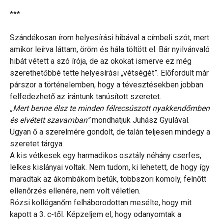
***
Szándékosan írom helyesírási hibával a címbeli szót, mert
amikor leírva láttam, öröm és hála töltött el. Bár nyilvánvaló
hibát vétett a szó írója, de az okokat ismerve ez még
szerethetőbbé tette helyesírási „vétségét”. Előfordult már
párszor a történelemben, hogy a tévesztésekben jobban
felfedezhető az irántunk tanúsított szeretet.
„Mert benne élsz te minden félrecsúszott nyakkendőmben
és elvétett szavamban”
mondhatjuk Juhász Gyulával.
Ugyan ő a szerelmére gondolt, de talán teljesen mindegy a
szeretet tárgya.
A kis vétkesek egy harmadikos osztály néhány cserfes,
lelkes kislányai voltak. Nem tudom, ki lehetett, de hogy így
maradtak az ákombákom betűk, többszöri komoly, felnőtt
ellenőrzés ellenére, nem volt véletlen.
Rózsi kolléganőm felháborodottan mesélte, hogy mit
kapott a 3. c-től. Képzeljem el, hogy odanyomtak a