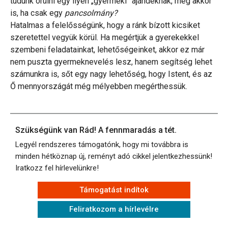
tudunk örülni egy ilyen „gyermeki” ajándéknak, még akkor
is, ha csak egy
pancsolmány?
Hatalmas a felelősségünk, hogy a ránk bízott kicsiket
szeretettel vegyük körül. Ha megértjük a gyerekekkel
szembeni feladatainkat, lehetőségeinket, akkor ez már
nem puszta gyermeknevelés lesz, hanem segítség lehet
számunkra is, sőt egy nagy lehetőség, hogy Istent, és az
Ő mennyországát még mélyebben megérthessük.
Szükségünk van Rád! A fennmaradás a tét.
Legyél rendszeres támogatónk, hogy mi továbbra is
minden hétköznap új, reményt adó cikkel jelentkezhessünk!
Iratkozz fel hírlevelünkre!
Támogatást indítok
Feliratkozom a hírlevélre