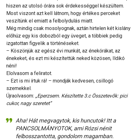
hiszen az utolsó órára sok érdekességgel készültem.
Most viszont azt kell látnom, hogy értékes perceket
veszítünk el emiatt a felbolydulás miatt.
Még mindig csak mosolyognak, aztán hirtelen két kislány
előhúz egy kis dobozból egy üveget, a többiek pedig
izgatottan figyelik a történéseket.
– Köszönjük az egész évi munkát, az énekórákat, az
énekeket, és ezt mi készítettük neked közösen, Ildikó
néni!
Elolvasom a feliratot.
– Ezt is mi írtuk rá! – mondják kedvesen, csillogó
szemekkel.
Újraolvasom:
„Eperzsem. Készítette 3.c Összetevők: pici
cukor, nagy szeretet”
Aha! Hát megvagytok, kis huncutok! Itt a
PANCSOLMÁNYOTOK, ami Rózsi nénit
felbosszantotta, gondolom magamban.