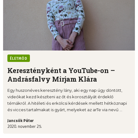
ÉLETMÓD
Keresztényként a YouTube-on –
Andrásfalvy Mirjam Klára
Egy huszonéves keresztény lány, aki egy nap úgy döntött,
videókat kezd készíteni az őt és korosztályát érdeklő
témákról. A hitéleti és erkölcsi kérdések mellett hétköznapi
és vicces tartalmakat is gyárt, melyeket az arTe via nevű ...
Jancsók Péter
2020. november 25.