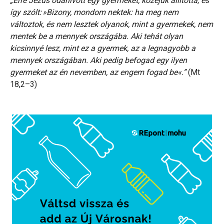
„Erre Jézus odahívott egy gyermeket, közéjük állította, és
így szólt: »Bizony, mondom nektek: ha meg nem
változtok, és nem lesztek olyanok, mint a gyermekek, nem
mentek be a mennyek országába. Aki tehát olyan
kicsinnyé lesz, mint ez a gyermek, az a legnagyobb a
mennyek országában. Aki pedig befogad egy ilyen
gyermeket az én nevemben, az engem fogad be«.”
(Mt
18,2–3)