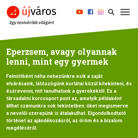
Egy testvéribb világért
Eperzsem, avagy olyannak
lenni, mint egy gyermek
Felnőttként néha nehezünkre esik a saját
elvárásaink, látószögünk
korlátai
közül kitekinteni, és
észrevenni
, mit tanulhatunk a gyerekektől. Ez a
társadalmi korcsoport pont az, amelyik példaként
állhat számunkra sok tekintetben: őket megismerve
a nevelői szerepünk is átalakulhat. Elgondolkodtató
történet az ajándékozásról, az öröm és a bizalom
megéléséről.