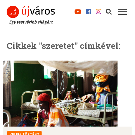
Egy testvéribb világért
Cikkek "szeretet" címkével:
VELEM TÖRTÉNT