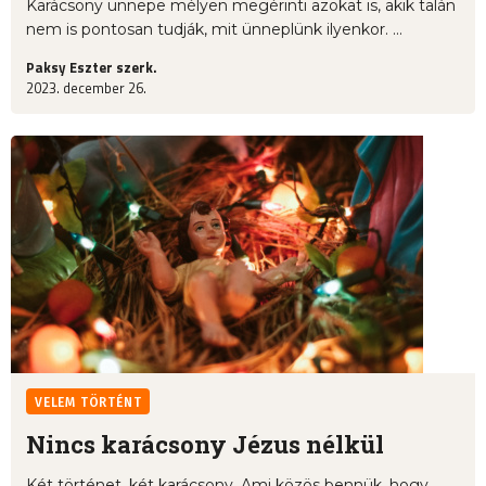
Karácsony ünnepe mélyen megérinti azokat is, akik talán
nem is pontosan tudják, mit ünneplünk ilyenkor. ...
Paksy Eszter szerk.
2023. december 26.
VELEM TÖRTÉNT
Nincs karácsony Jézus nélkül
Két történet, két karácsony. Ami közös bennük, hogy