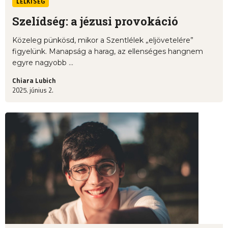
LELKISÉG
Szelídség: a jézusi provokáció
Közeleg pünkösd, mikor a Szentlélek „eljövetelére”
figyelünk. Manapság a harag, az ellenséges hangnem
egyre nagyobb ...
Chiara Lubich
2025. június 2.