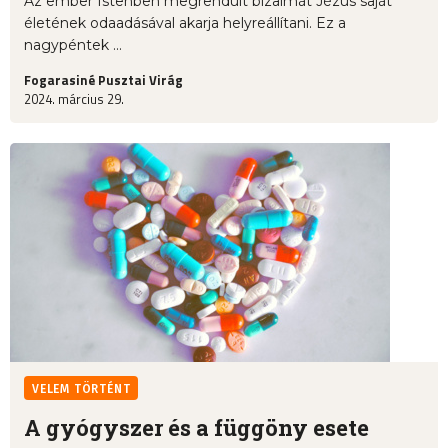
Az ember Istenben megrendült bizalmát Jézus saját
életének odaadásával akarja helyreállítani. Ez a
nagypéntek ...
Fogarasiné Pusztai Virág
2024. március 29.
VELEM TÖRTÉNT
A gyógyszer és a függöny esete