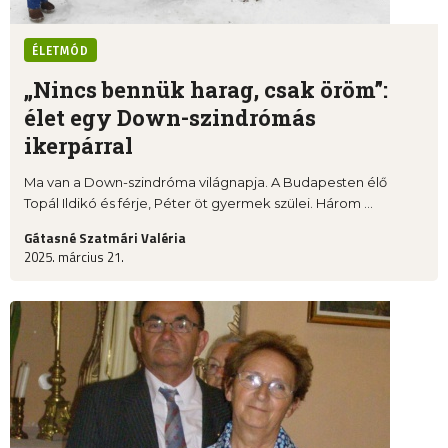
ÉLETMÓD
„Nincs bennük harag, csak öröm”:
élet egy Down-szindrómás
ikerpárral
Ma van a Down-szindróma világnapja. A Budapesten élő
Topál Ildikó és férje, Péter öt gyermek szülei. Három ...
Gátasné Szatmári Valéria
2025. március 21.