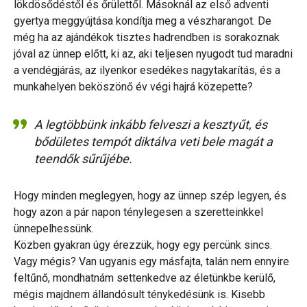
lökdösődéstől és őrülettől. Másoknál az első adventi
gyertya meggyújtása kondítja meg a vészharangot. De
még ha az ajándékok tisztes hadrendben is sorakoznak
jóval az ünnep előtt, ki az, aki teljesen nyugodt tud maradni
a vendégjárás, az ilyenkor esedékes nagytakarítás, és a
munkahelyen beköszönő év végi hajrá közepette?
A legtöbbünk inkább felveszi a kesztyűt, és
bődületes tempót diktálva veti bele magát a
teendők sűrűjébe.
Hogy minden meglegyen, hogy az ünnep szép legyen, és
hogy azon a pár napon ténylegesen a szeretteinkkel
ünnepelhessünk.
Közben gyakran úgy érezzük, hogy egy percünk sincs.
Vagy mégis? Van ugyanis egy másfajta, talán nem ennyire
feltűnő, mondhatnám settenkedve az életünkbe kerülő,
mégis majdnem állandósult ténykedésünk is. Kisebb