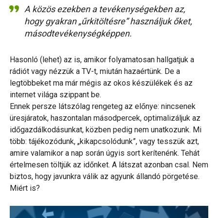
A közös ezekben a tevékenységekben az,
hogy gyakran „űrkitöltésre” használjuk őket,
másodtevékenységképpen.
Hasonló (lehet) az is, amikor folyamatosan hallgatjuk a
rádiót vagy nézzük a TV-t, miután hazaértünk. De a
legtöbbeket ma már mégis az okos készülékek és az
internet világa szippant be.
Ennek persze látszólag rengeteg az előnye: nincsenek
üresjáratok, haszontalan másodpercek, optimalizáljuk az
időgazdálkodásunkat, közben pedig nem unatkozunk. Mi
több: tájékozódunk, „kikapcsolódunk”, vagy tesszük azt,
amire valamikor a nap során úgyis sort kerítenénk. Tehát
értelmesen töltjük az időnket. A látszat azonban csal. Nem
biztos, hogy javunkra válik az agyunk állandó pörgetése.
Miért is?