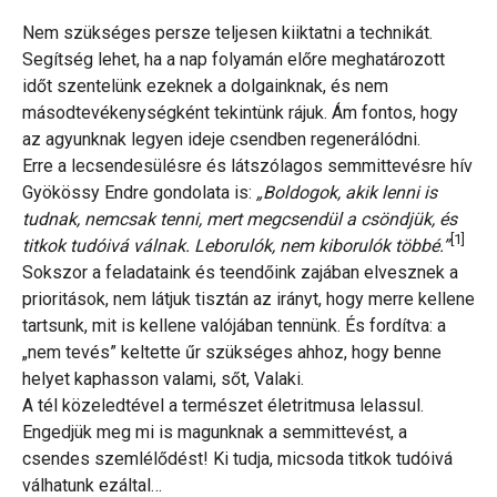
Nem szükséges persze teljesen kiiktatni a technikát.
Segítség lehet, ha a nap folyamán előre meghatározott
időt szentelünk ezeknek a dolgainknak, és nem
másodtevékenységként tekintünk rájuk. Ám fontos, hogy
az agyunknak legyen ideje csendben regenerálódni.
Erre a lecsendesülésre és látszólagos semmittevésre hív
Gyökössy Endre gondolata is:
„Boldogok, akik lenni is
tudnak, nemcsak tenni, mert megcsendül a csöndjük, és
[1]
titkok tudóivá válnak. Leborulók, nem kiborulók többé.”
Sokszor a feladataink és teendőink zajában elvesznek a
prioritások, nem látjuk tisztán az irányt, hogy merre kellene
tartsunk, mit is kellene valójában tennünk. És fordítva: a
„nem tevés” keltette űr szükséges ahhoz, hogy benne
helyet kaphasson valami, sőt, Valaki.
A tél közeledtével a természet életritmusa lelassul.
Engedjük meg mi is magunknak a semmittevést, a
csendes szemlélődést! Ki tudja, micsoda titkok tudóivá
válhatunk ezáltal…