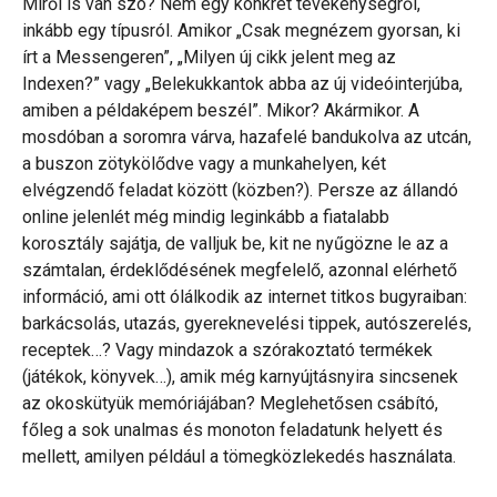
Miről is van szó? Nem egy konkrét tevékenységről,
inkább egy típusról. Amikor „Csak megnézem gyorsan, ki
írt a Messengeren”, „Milyen új cikk jelent meg az
Indexen?” vagy „Belekukkantok abba az új videóinterjúba,
amiben a példaképem beszél”. Mikor? Akármikor. A
mosdóban a soromra várva, hazafelé bandukolva az utcán,
a buszon zötykölődve vagy a munkahelyen, két
elvégzendő feladat között (közben?). Persze az állandó
online jelenlét még mindig leginkább a fiatalabb
korosztály sajátja, de valljuk be, kit ne nyűgözne le az a
számtalan, érdeklődésének megfelelő, azonnal elérhető
információ, ami ott ólálkodik az internet titkos bugyraiban:
barkácsolás, utazás, gyereknevelési tippek, autószerelés,
receptek…? Vagy mindazok a szórakoztató termékek
(játékok, könyvek…), amik még karnyújtásnyira sincsenek
az okoskütyük memóriájában? Meglehetősen csábító,
főleg a sok unalmas és monoton feladatunk helyett és
mellett, amilyen például a tömegközlekedés használata.