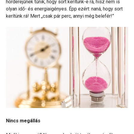
horderejűnek tűnik, hogy sort kerítünk-e rá, hisz nem is
olyan idő- és energiaigényes. Épp ezért: naná, hogy sort
kerítünk rá! Mert „csak pár perc, annyi még belefér!”
Nincs megállás