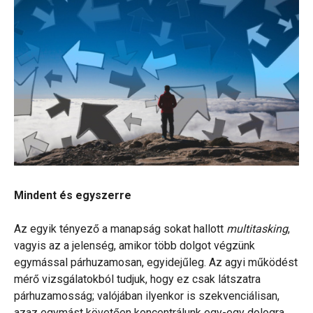
Mindent és egyszerre
Az egyik tényező a manapság sokat hallott
multitasking
,
vagyis az a jelenség, amikor több dolgot végzünk
egymással párhuzamosan, egyidejűleg. Az agyi működést
mérő vizsgálatokból tudjuk, hogy ez csak látszatra
párhuzamosság; valójában ilyenkor is szekvenciálisan,
azaz egymást követően koncentrálunk egy-egy dologra.