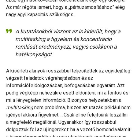
Az már régóta ismert, hogy a „párhuzamosításhoz” elég
nagy agyi kapacitás szükséges.
A kutatásokból viszont az is kiderült, hogy a
multitasking
a figyelem és koncentráció
romlását eredményezi, vagyis csökkenti a
hatékonyságot.
A kísérleti alanyok rosszabbul teljesítettek az egyidejűleg
végzett feladatok végrehajtásában és az
információfeldolgozásban, befogadásban egyaránt. Azt
pedig végképp nehezükre esett eldönteni, mi a fontos és
mi a lényegtelen információ. Bizonyos helyzetekben a
multitasking
nem probléma, hiszen az utazás például nem
igényel akkora figyelmet. …Csak el ne felejtsünk leszállni
a megfelelő megállónál. Ugyanakkor így rosszabbul
dolgozzuk fel az új ingereket: ha a vezető bemond valamit
a hangosbemondóba, ha egy utastársnak segítségre van