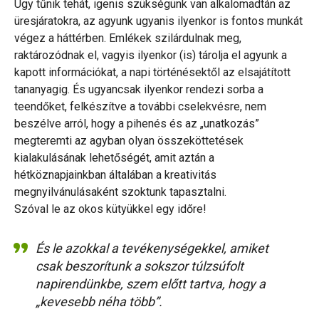
Úgy tűnik tehát, igenis szükségünk van alkalomadtán az
üresjáratokra, az agyunk ugyanis ilyenkor is fontos munkát
végez a háttérben. Emlékek szilárdulnak meg,
raktározódnak el, vagyis ilyenkor (is) tárolja el agyunk a
kapott információkat, a napi történésektől az elsajátított
tananyagig. És ugyancsak ilyenkor rendezi sorba a
teendőket, felkészítve a további cselekvésre, nem
beszélve arról, hogy a pihenés és az „unatkozás”
megteremti az agyban olyan összeköttetések
kialakulásának lehetőségét, amit aztán a
hétköznapjainkban általában a kreativitás
megnyilvánulásaként szoktunk tapasztalni.
Szóval le az okos kütyükkel egy időre!
És le azokkal a tevékenységekkel, amiket
csak beszorítunk a sokszor túlzsúfolt
napirendünkbe, szem előtt tartva, hogy a
„kevesebb néha több”.