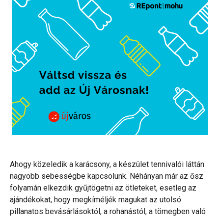
Ahogy közeledik a karácsony, a készület tennivalói láttán
nagyobb sebességbe kapcsolunk. Néhányan már az ősz
folyamán elkezdik gyűjtögetni az ötleteket, esetleg az
ajándékokat, hogy megkíméljék magukat az utolsó
pillanatos bevásárlásoktól, a rohanástól, a tömegben való