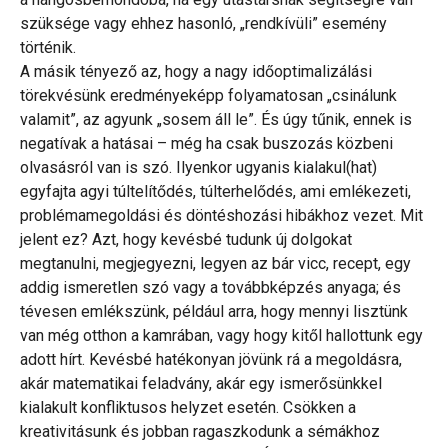
szüksége vagy ehhez hasonló, „rendkívüli” esemény
történik.
A másik tényező az, hogy a nagy időoptimalizálási
törekvésünk eredményeképp folyamatosan „csinálunk
valamit”, az agyunk „sosem áll le”. És úgy tűnik, ennek is
negatívak a hatásai – még ha csak buszozás közbeni
olvasásról van is szó. Ilyenkor ugyanis kialakul(hat)
egyfajta agyi túltelítődés, túlterhelődés, ami emlékezeti,
problémamegoldási és döntéshozási hibákhoz vezet. Mit
jelent ez? Azt, hogy kevésbé tudunk új dolgokat
megtanulni, megjegyezni, legyen az bár vicc, recept, egy
addig ismeretlen szó vagy a továbbképzés anyaga; és
tévesen emlékszünk, például arra, hogy mennyi lisztünk
van még otthon a kamrában, vagy hogy kitől hallottunk egy
adott hírt. Kevésbé hatékonyan jövünk rá a megoldásra,
akár matematikai feladvány, akár egy ismerősünkkel
kialakult konfliktusos helyzet esetén. Csökken a
kreativitásunk és jobban ragaszkodunk a sémákhoz