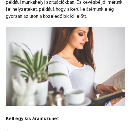
például munkahelyi szituációkban. És kevésbé jól mérünk
fel helyzeteket, például, hogy sikerül-e átérnünk elég
gyorsan az úton a közeledő bicikli előtt.
Kell egy kis áramszünet