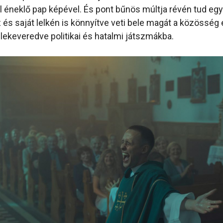
al éneklő pap képével. És pont bűnös múltja révén tud eg
 és saját lelkén is könnyítve veti bele magát a közösség 
elekeveredve politikai és hatalmi játszmákba.