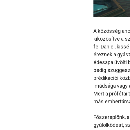
A közösség ahov
kiközösítve a sz
fel Daniel, kiss
éreznek a gyász
édesapa üvölti 
pedig szuggeszt
prédikációi köz
imádsága vagy a
Mert a prófétai
más embertársai
Főszereplőnk, a
gyűlölködést, s