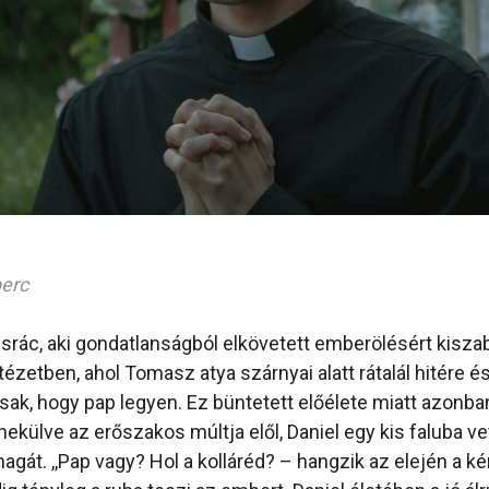
perc
l srác, aki gondatlanságból elkövetett emberölésért kisz
intézetben, ahol Tomasz atya szárnyai alatt rátalál hitére 
sak, hogy pap legyen. Ez büntetett előélete miatt azonb
külve az erőszakos múltja elől, Daniel egy kis faluba vet
agát. ,,Pap vagy? Hol a kolláréd? – hangzik az elején a k