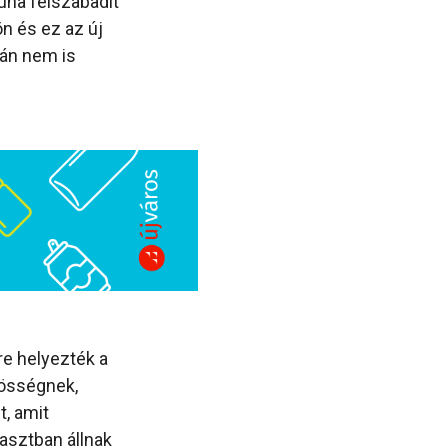
ruha felszabadít
n és ez az új
lán nem is
re helyezték a
zösségnek,
t, amit
asztban állnak