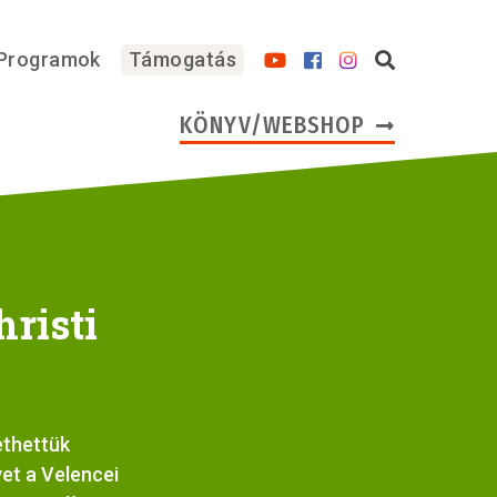
Programok
Támogatás
KÖNYV/WEBSHOP
hristi
ethettük
et a Velencei