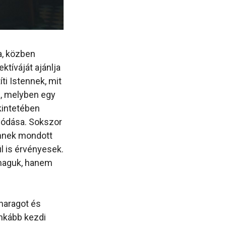
a, közben
ktíváját ajánlja
ti Istennek, mit
a, melyben egy
kintetében
gyódása. Sokszor
ennek mondott
l is érvényesek.
 maguk, hanem
haragot és
inkább kezdi