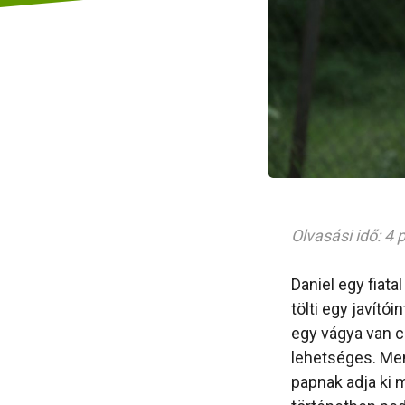
Olvasási idő: 4 
Daniel egy fiata
tölti egy javító
egy vágya van c
lehetséges. Mene
papnak adja ki m