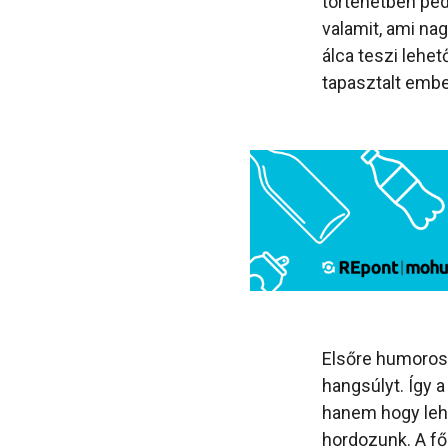
történetben pedi
valamit, ami na
álca teszi lehet
tapasztalt emb
Elsőre humorosn
hangsúlyt. Így 
hanem hogy lehe
hordozunk. A fő