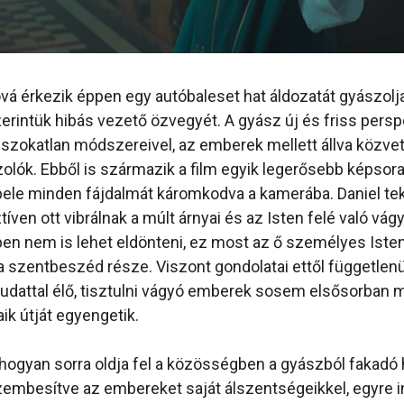
á érkezik éppen egy autóbaleset hat áldozatát gyászolj
erintük hibás vezető özvegyét. A gyász új és friss perspe
é szokatlan módszereivel, az emberek mellett állva közvetí
olók. Ebből is származik a film egyik legerősebb képsor
bele minden fájdalmát káromkodva a kamerába. Daniel te
íven ott vibrálnak a múlt árnyai és az Isten felé való vá
ben nem is lehet eldönteni, ez most az ő személyes Ist
 szentbeszéd része. Viszont gondolatai ettől függetlenü
 tudattal élő, tisztulni vágyó emberek sosem elsősorban
k útját egyengetik.
hogyan sorra oldja fel a közösségben a gyászból fakadó 
zembesítve az embereket saját álszentségeikkel, egyre 