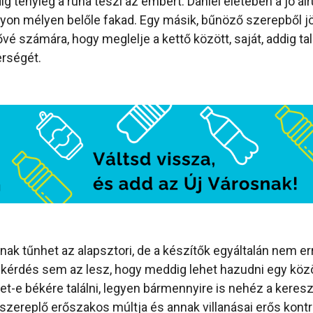
g tényleg a ruha teszi az embert. Daniel életében a jó ál
gyon mélyen belőle fakad. Egy másik, bűnöző szerepből jö
ővé számára, hogy meglelje a kettő között, saját, addig ta
erségét.
ak tűnhet az alapsztori, de a készítők egyáltalán nem er
a kérdés sem az lesz, hogy meddig lehet hazudni egy kö
t-e békére találni, legyen bármennyire is nehéz a keresz
szereplő erőszakos múltja és annak villanásai erős kontr