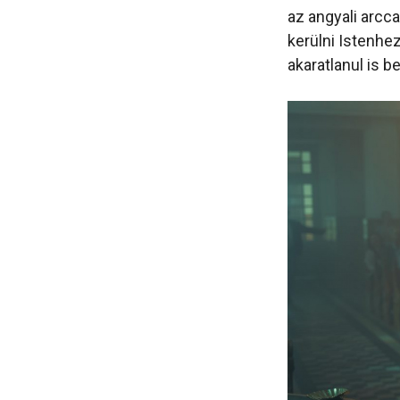
az angyali arcc
kerülni Istenhez
akaratlanul is b