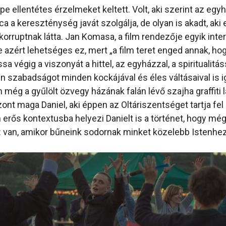
e ellentétes érzelmeket keltett. Volt, aki szerint az egyh
 a kereszténység javát szolgálja, de olyan is akadt, aki 
orruptnak látta. Jan Komasa, a film rendezője egyik inter
 azért lehetséges ez, mert „a film teret enged annak, ho
 végig a viszonyát a hittel, az egyházzal, a spiritualitáss
en szabadságot minden kockájával és éles váltásaival is i
 még a gyűlölt özvegy házának falán lévő szajha graffiti l
nt maga Daniel, aki éppen az Oltáriszentséget tartja fel 
en erős kontextusba helyezi Danielt is a történet, hogy mé
 van, amikor bűneink sodornak minket közelebb Istenhez