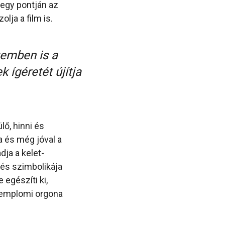
 egy pontján az
lja a film is.
emben is a
ígéretét újítja
lő, hinni és
a és még jóval a
dja a kelet-
 és szimbolikája
 egészíti ki,
 templomi orgona