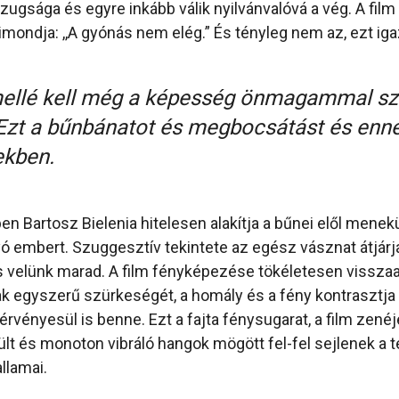
azugsága és egyre inkább válik nyilvánvalóvá a vég. A film
mondja: ,,A gyónás nem elég.” És tényleg nem az, ezt igazo
mellé kell még a képesség önmagammal sz
zt a bűnbánatot és megbocsátást és ennek 
ekben.
n Bartosz Bielenia hitelesen alakítja a bűnei elől menekü
ó embert. Szuggesztív tekintete az egész vásznat átjárj
is velünk marad. A film fényképezése tökéletesen visszaa
vak egyszerű szürkeségét, a homály és a fény kontrasztja
rvényesül is benne. Ezt a fajta fénysugarat, a film zenéje
lt és monoton vibráló hangok mögött fel-fel sejlenek a
llamai.