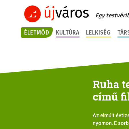
Egy testvéri
ÉLETMÓD
KULTÚRA
LELKISÉG
TÁR
Ruha te
című fi
Az elmúlt évtiz
nyomon. E sorba