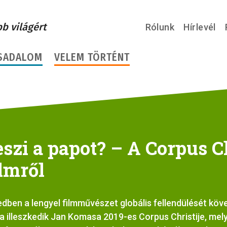
bb világért
Rólunk
Hírlevél
SADALOM
VELEM TÖRTÉNT
szi a papot? – A Corpus C
lmről
edben a lengyel filmművészet globális fellendülését köv
 illeszkedik Jan Komasa 2019-es Corpus Christije, mely