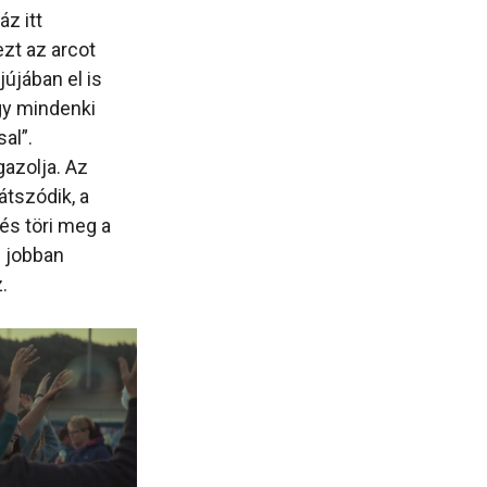
áz itt
ezt az arcot
jújában el is
gy mindenki
al”.
gazolja. Az
átszódik, a
és töri meg a
g jobban
.