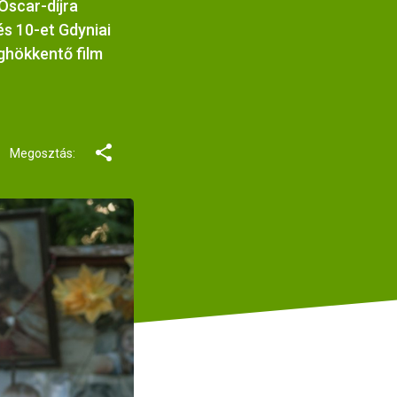
 Oscar-díjra
és 10-et Gdyniai
eghökkentő film
Megosztás: