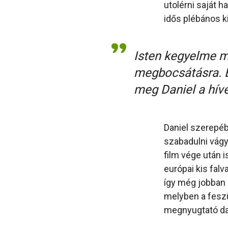
utolérni saját h
idős plébános ki
Isten kegyelme 
megbocsátásra. E
meg Daniel a hív
Daniel szerepébe
szabadulni vágy
film vége után 
európai kis fal
így még jobban é
melyben a feszü
megnyugtató da