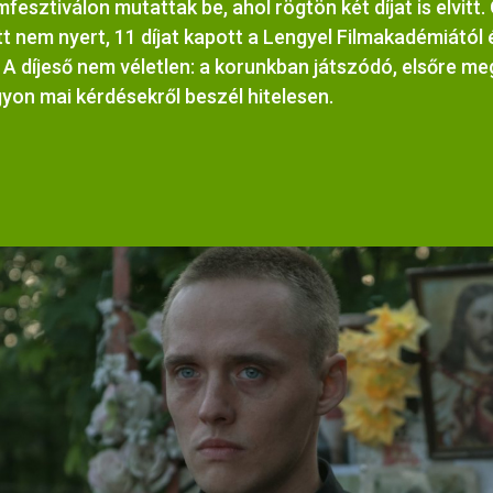
fesztiválon mutattak be, ahol rögtön két díjat is elvitt.
ott nem nyert, 11 díjat kapott a Lengyel Filmakadémiától 
. A díjeső nem véletlen: a korunkban játszódó, elsőre m
yon mai kérdésekről beszél hitelesen.