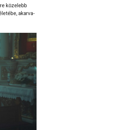
yre közelebb
életébe, akarva-