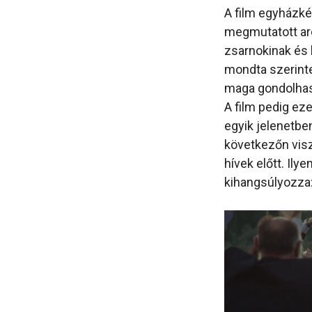
A film egyházkép
megmutatott arca
zsarnokinak és k
mondta szerinte
maga gondolhassa
A film pedig ez
egyik jelenetben
következőn viszo
hívek előtt. Ily
kihangsúlyozza: