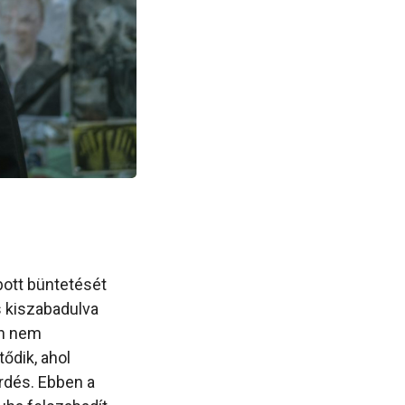
abott büntetését
és kiszabadulva
an nem
ődik, ahol
érdés. Ebben a