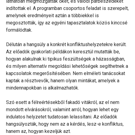
láthatóan megmozgatták őket, és valódi párbeszédeket
indítottak el. A programban csoportos feladat is szerepelt,
amelynek eredményeit aztán a többiekkel is
megosztották, így az egyéni tapasztalatok közös kinccsé
formálódtak.
Délután a hangsúly a konkrét konfliktushelyzetekre került.
Az előadók gyakorlati példákon keresztül mutatták be,
hogyan alakulnak ki tipikus feszültségek a házasságban,
és milyen alternatív megoldási lehetőségek segíthetnek a
kapcsolatok megerősítésében. Nem elméleti tanácsokat
kaptak a résztvevők, hanem olyan mintákat, amelyek a
mindennapokban is alkalmazhatók.
Szó esett a félreértésekből fakadó vitákról, az el nem
mondott elvárásokról, valamint arról, hogyan lehet egy
indulatos helyzetet tudatosan lelassítani. Az előadók
hangsúlyozták, hogy nem az a kérdés, lesz-e konfliktus,
hanem az, hogyan kezeljük azt.