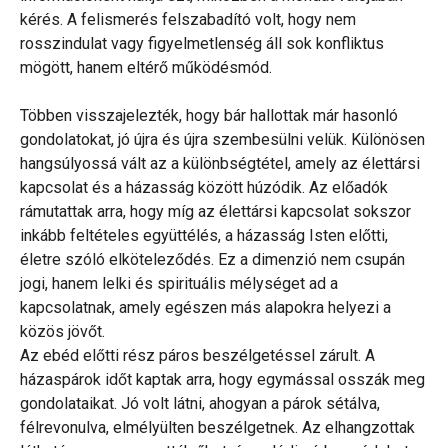
kérés. A felismerés felszabadító volt, hogy nem
rosszindulat vagy figyelmetlenség áll sok konfliktus
mögött, hanem eltérő működésmód.
Többen visszajelezték, hogy bár hallottak már hasonló
gondolatokat, jó újra és újra szembesülni velük. Különösen
hangsúlyossá vált az a különbségtétel, amely az élettársi
kapcsolat és a házasság között húzódik. Az előadók
rámutattak arra, hogy míg az élettársi kapcsolat sokszor
inkább feltételes együttélés, a házasság Isten előtti,
életre szóló elköteleződés. Ez a dimenzió nem csupán
jogi, hanem lelki és spirituális mélységet ad a
kapcsolatnak, amely egészen más alapokra helyezi a
közös jövőt.
Az ebéd előtti rész páros beszélgetéssel zárult. A
házaspárok időt kaptak arra, hogy egymással osszák meg
gondolataikat. Jó volt látni, ahogyan a párok sétálva,
félrevonulva, elmélyülten beszélgetnek. Az elhangzottak