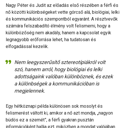
Nagy Péter és Judit az előadás első részében a férfi és
nő közötti különbségeket vette górcső alá, biológiai, lelki
és kommunikációs szempontból egyaránt. A résztvevők
számára felszabadító élmény volt felismerni, hogy a
különbözőség nem akadály, hanem a kapcsolat egyik
legnagyobb erőforrása lehet, ha tudatosan és
elfogadással kezelik.
Nem leegyszerűsítő sztereotípiákról volt
szó, hanem arról, hogy biológiai és lelki
adottságaink valóban különböznek, és ezek
a különbségek a kommunikációban is
megjelennek.
Egy hétköznapi példa különösen sok mosolyt és
felismerést váltott ki, amikor a nő azt mondja, „nagyon
büdös ez a szemét”, a férfi gyakran pusztán
információként hallja ezt, miközben a mondat valójában