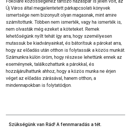
Fokoláre közösségéhez tartozó házaspár is jelen volt, az
Új Város által megjelentetett párkapcsolati könyvek
ismertsége nem bizonyult olyan magasnak, mint amire
számítottunk. Többen nem ismerték, vagy ha ismerték is,
nem olvasták még ezeket a köteteket. Remek
lehetőségünk nyílt tehát így arra, hogy személyesen
mutassuk be kiadványainkat, és bátorítsuk a párokat arra,
hogy az előadás után otthon is folytassák a közös munkát.
Számunkra külön öröm, hogy részese lehettünk ennek az
eseménynek, találkozhattunk a párokkal, és
hozzájárulhattunk ahhoz, hogy a közös munka ne érjen
véget az előadás zárásával, hanem otthon, a
mindennapokban is folytatódjon.
Szükségünk van Rád! A fennmaradás a tét.