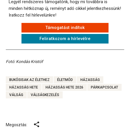
Legyél rendszeres támogatónk, hogy mi továbbra is
minden hétköznap új, reményt adó cikkel jelentkezhessünk!
Iratkozz fel hírlevelünkre!
Támogatást indítok
Feliratkozom a hírlevélre
Fotó: Kondás Kristóf
BUKÓSISAK AZ ÉLETHEZ
ÉLETMÓD
HÁZASSÁG
HÁZASSÁG HETE
HÁZASSÁG HETE 2026
PÁRKAPCSOLAT
VÁLSÁG
VÁLSÁGKEZELÉS
Megosztás: