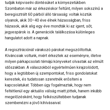
tudják képviselni döntésüket a környezetükben.
Szombaton már az érkezéskor feltűnt, milyen sokszínű a
beregisztrált 60 párból álló társaság: voltak köztük
olyanok, akik 30–40 éve élnek házasságban, friss
házasok, akik alig egy éve mondták ki az igent, sőt,
jegyespárok is. A generációk találkozása különleges
hangulatot adott a napnak.
A regisztrációnál várakozó párokat megszólítottuk.
Kíváncsiak voltunk, miért érkeztek az eseményre, illetve
milyen párkapcsolati témájú könyveket olvastak az elmúlt
időszakban. A válaszokból egyértelműen kirajzolódott,
hogy a legtöbben új szempontokat, friss gondolatokat
kerestek, és tudatosan szeretnék erősíteni a
kapcsolatukat. Többen úgy fogalmaztak, hogy nem
feltétlenül egy aktuális válság miatt jöttek, hanem inkább
megelőzésként, hogy felkészültebben tudjanak
szembenézni a jövő kihívásaival.