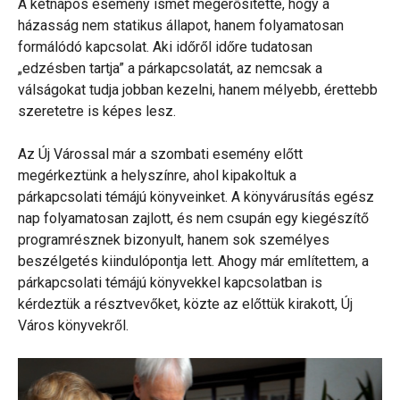
A kétnapos esemény ismét megerősítette, hogy a
házasság nem statikus állapot, hanem folyamatosan
formálódó kapcsolat. Aki időről időre tudatosan
„edzésben tartja” a párkapcsolatát, az nemcsak a
válságokat tudja jobban kezelni, hanem mélyebb, érettebb
szeretetre is képes lesz.
Az Új Várossal már a szombati esemény előtt
megérkeztünk a helyszínre, ahol kipakoltuk a
párkapcsolati témájú könyveinket. A könyvárusítás egész
nap folyamatosan zajlott, és nem csupán egy kiegészítő
programrésznek bizonyult, hanem sok személyes
beszélgetés kiindulópontja lett. Ahogy már említettem, a
párkapcsolati témájú könyvekkel kapcsolatban is
kérdeztük a résztvevőket, közte az előttük kirakott, Új
Város könyvekről.