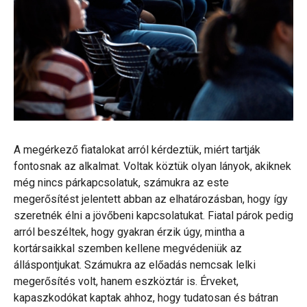
A megérkező fiatalokat arról kérdeztük, miért tartják
fontosnak az alkalmat. Voltak köztük olyan lányok, akiknek
még nincs párkapcsolatuk, számukra az este
megerősítést jelentett abban az elhatározásban, hogy így
szeretnék élni a jövőbeni kapcsolatukat. Fiatal párok pedig
arról beszéltek, hogy gyakran érzik úgy, mintha a
kortársaikkal szemben kellene megvédeniük az
álláspontjukat. Számukra az előadás nemcsak lelki
megerősítés volt, hanem eszköztár is. Érveket,
kapaszkodókat kaptak ahhoz, hogy tudatosan és bátran