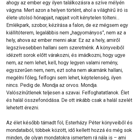
ahogy az ember egy ilyen találkozásra a szíve mélyén
vágyna. Mert azon a helyen történt, ahol a világhírű író is
élete utolsó hónapjait, napjait volt kénytelen tölteni…
Emlékpark, szobor, kézírása a falon, de ez mégsem egy
kiállítóterem, legalábbis nem „hagyományos”, nem az a
hely, ahova az ember menni akar. Ez az a hely, amiről
legszívesebben hallani sem szeretnénk. A könyveiből
idézett sorok előtt várakozni, és imádkozni, hogy ugye
nem, az nem lehet, kell, hogy legyen valami remény,
egyszerűen nem, nem, ezt soha nem akarnánk hallani,
megélni főleg, felfogni sem lehet, képtelenség, ilyen
nincs. Pedig de. Mondja az orvos. Mondja.
Valószínűtlenek teljesen a szavai. Felfoghatatlanok. Élet
és halál összefonódása. De ott inkább csak a halál szelét
lehetett érezni.
Az élet később támadt föl, Esterházy Péter könyveiből és
mondataiból, többek között, idő kellett hozzá és még sok
minden, de olyan mondatokra ismertem rá nála is – ami