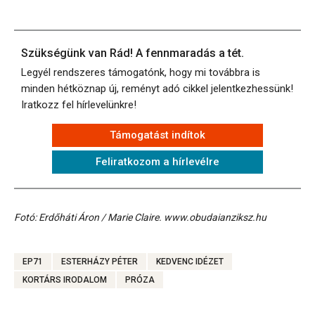
Szükségünk van Rád! A fennmaradás a tét.
Legyél rendszeres támogatónk, hogy mi továbbra is
minden hétköznap új, reményt adó cikkel jelentkezhessünk!
Iratkozz fel hírlevelünkre!
Támogatást indítok
Feliratkozom a hírlevélre
Fotó: Erdőháti Áron / Marie Claire. www.obudaianziksz.hu
EP71
ESTERHÁZY PÉTER
KEDVENC IDÉZET
KORTÁRS IRODALOM
PRÓZA