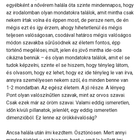
egyébként a nővérem halála óta szinte mindennapos, hogy
az irodalomban olyan mondatokra találok, amit mintha csak
nekem írtak volna és éppen most, de persze nem, de én
mégis ezt és így érzem, ahogy hihetetlenül és mégis
teljesen valóságosan, csodával határos mégis valóságos
módon szavakba sűrűsödnek az életem fontos, épp
történő megélései, múlt, jelen és jövő mintha ide-oda
cikázna bennük – és olyan mondatokra találok, amit el se
tudok képzelni, szinte el se hiszem, hogy tényleg látom,
és olvasom, hogy ez lehet, hogy ez ide tényleg le van írva,
annyira személyesen nekem szól, és minden benne van
1-2 mondatban. Az egész életem. A jó része. A lényeg.
Pont olyan valószínűtlen szavak, mint az orvos szavai.
Csak ezek már az öröm szavai. Valami eddig ismeretlen,
időn kívüli pillanatok, jelenlét, egy eddig ismeretlen
dimenzióból. Ez lenne az örökkévalóság?
Ancsa halála után írni kezdtem. Ösztönösen. Mert annyi