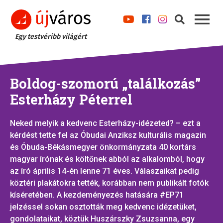
Egy testvéribb világért
Boldog-szomorú „találkozás”
Esterházy Péterrel
Neked melyik a kedvenc Esterházy-idézeted? – ezt a
kérdést tette fel az Óbudai Anziksz kulturális magazin
és Óbuda-Békásmegyer önkormányzata 40 kortárs
magyar írónak és költőnek abból az alkalomból, hogy
az író április 14-én lenne 71 éves. Válaszaikat pedig
köztéri plakátokra tették, korábban nem publikált fotók
kíséretében. A kezdeményezés hatására #EP71
jelzéssel sokan osztották meg kedvenc idézetüket,
gondolataikat, köztük Huszárszky Zsuzsanna, egy