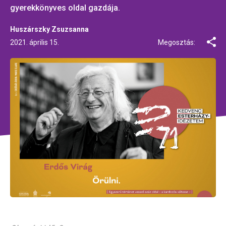
gyerekkönyves oldal gazdája.
Huszárszky Zsuzsanna
2021. április 15.
Megosztás: