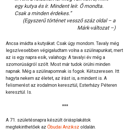
egy kutya és ír. Mindent leír. Ő mondta.
Csak a minden érdekes.”
(Egyszerű történet vessző száz oldal – a
Márk-változat –)
Ancsa imádta a kutyákat. Csak úgy mondom. Tavaly még
legszívesebben végigaludtam volna a szülinapunkat, mert
az is egy napra esik, valahogy. A tavalyi év még a
szomorúságról szólt. Most már tudok örülni minden
napnak. Még a szülinapomnak is fogok. Kétszeresen. Itt
hagyta nekem az életet, az írást is, a mindent is. A
felismerést az irodalmon keresztül, Esterházy Péteren
keresztül. Is.
***
A 71. születésnapra készült óriásplakátok
megtekinthetőek az
Óbudai Anziksz
oldalán.