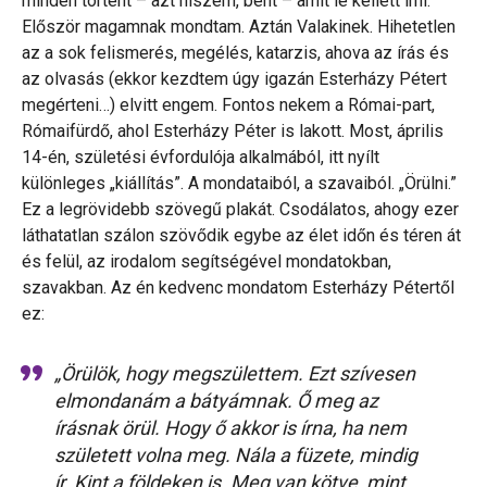
minden történt – azt hiszem, bent – amit le kellett írni.
Először magamnak mondtam. Aztán Valakinek. Hihetetlen
az a sok felismerés, megélés, katarzis, ahova az írás és
az olvasás (ekkor kezdtem úgy igazán Esterházy Pétert
megérteni…) elvitt engem. Fontos nekem a Római-part,
Rómaifürdő, ahol Esterházy Péter is lakott. Most, április
14-én, születési évfordulója alkalmából, itt nyílt
különleges „kiállítás”. A mondataiból, a szavaiból. „Örülni.”
Ez a legrövidebb szövegű plakát. Csodálatos, ahogy ezer
láthatatlan szálon szövődik egybe az élet időn és téren át
és felül, az irodalom segítségével mondatokban,
szavakban. Az én kedvenc mondatom Esterházy Pétertől
ez:
„Örülök, hogy megszülettem. Ezt szívesen
elmondanám a bátyámnak. Ő meg az
írásnak örül. Hogy ő akkor is írna, ha nem
született volna meg. Nála a füzete, mindig
ír. Kint a földeken is. Meg van kötve, mint