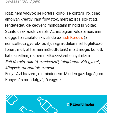
Olvasási idő: 3 perc
Igaz, nem vagyok se kortárs költő, se kortárs író, csak
amolyan kreatív írást folytatok, mert az írás sokat ad,
rengeteget, de kedvenc mondataim mindig is voltak.
Szinte csak azok vannak. Az instagram-oldalamon, ami
eléggé használaton kívüli, de az
Esti Kérdés
(a
nemzetközi gyerek- és ifjúsági irodalommal foglalkozó
fórum, melyet hárman működtetünk) miatt mégis kellett,
hát csináltam, és bemutatkozásként ennyit írtam:
Esti Kérdés, alkotó, szerkesztő, tulajdonos. Két gyerek,
könyvek, mondatok, szavak.
Ennyi. Azt hiszem, ez mindenem. Minden gazdagságom.
Könyv- és mondatgyűjtő vagyok.