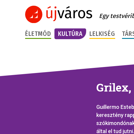
Egy testvéri
ÉLETMÓD
KULTÚRA
LELKISÉG
TÁR
Grilex,
Guillermo Esteb
keresztény rap
szókimondónak 
által el tud jut