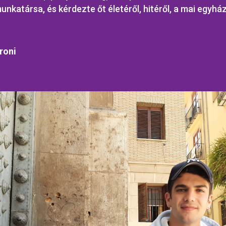
unkatársa, és kérdezte őt életéről, hitéről, a mai egyház
roni