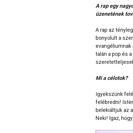
A rap egy nagyo
üzenetének tov
A rap az tényle
bonyolult a sze
evangéliumnak a
talán a pop és 
szeretetteljese
Mi a célotok?
Igyekszünk feléb
felébredni! Is
belekiáltjuk az 
Neki! Igaz, hogy