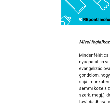
Mivel foglalko
Mindenfélét csi
nyughatatlan vag
evangelizációva
gondolom, hogy n
saját munkaterü
semmi köze a z
szerk. megj.), d
továbbadhassam