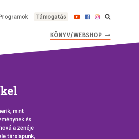
Programok
Támogatás
KÖNYV/WEBSHOP
ekel
erik, mint
keménynek és
hová a zenéje
ele társlapunk,