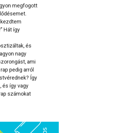
agyon megfogott
klődésemet.
elkezdtem
” Hát így
ztizáltak, és
nagyon nagy
szorongást, ami
 rap pedig arról
estvérednek? Így
 és így vagy
l rap számokat