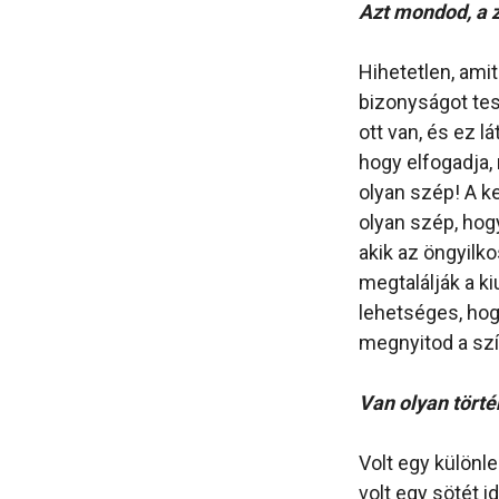
Azt mondod, a z
Hihetetlen, ami
bizonyságot tes
ott van, és ez l
hogy elfogadja,
olyan szép! A k
olyan szép, hog
akik az öngyilk
megtalálják a k
lehetséges, hog
megnyitod a szív
Van olyan tört
Volt egy különl
volt egy sötét 