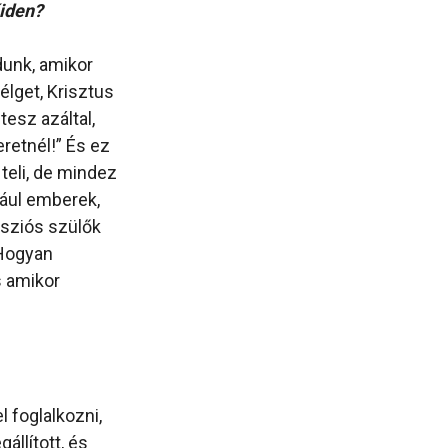
őiden?
dunk, amikor
élget, Krisztus
tesz azáltal,
retnél!” És ez
teli, de mindez
dául emberek,
ssziós szülők
„Hogyan
s amikor
 foglalkozni,
állított, és