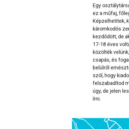
Egy osztálytár
ez a műfaj, fől
Képzelhetitek, 
káromkodós zené
kezdődött, de a
17-18 éves volt
közölték velünk
csapás, és foga
belülről emészte
szól, hogy kiad
felszabadítod m
úgy, de jelen le
írni.