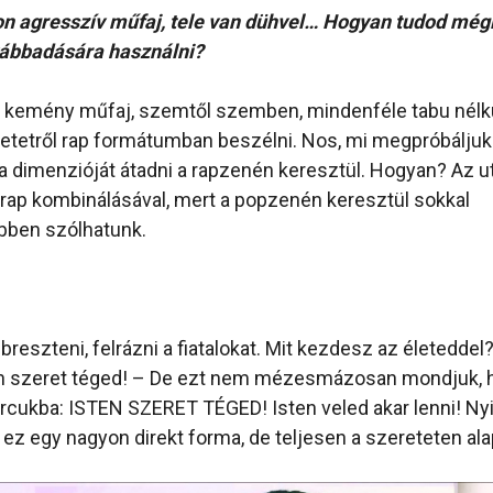
n agresszív műfaj, tele van dühvel… Hogyan tudod mégi
ábbadására használni?
g kemény műfaj, szemtől szemben, mindenféle tabu nélkül
retetről rap formátumban beszélni. Nos, mi megpróbáljuk
 dimenzióját átadni a rapzenén keresztül. Hogyan? Az u
a rap kombinálásával, mert a popzenén keresztül sokkal
bben szólhatunk.
reszteni, felrázni a fiatalokat. Mit kezdesz az életeddel?
ten szeret téged! – De ezt nem mézesmázosan mondjuk,
arcukba: ISTEN SZERET TÉGED! Isten veled akar lenni! Nyi
 ez egy nagyon direkt forma, de teljesen a szereteten ala