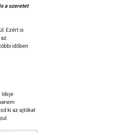
s a szeretet
. Ezért is
 az
tóbbi időben
 Ideje
 hanem
sd ki az ajtókat
pul.