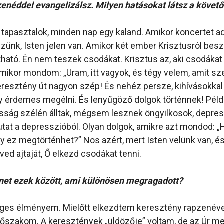
enéddel evangelizálsz. Milyen hatásokat látsz a követ
t tapasztalok, minden nap egy kaland. Amikor koncertet a
zünk, Isten jelen van. Amikor két ember Krisztusról besz
átható. Én nem teszek csodákat. Krisztus az, aki csodákat 
 mikor mondom: „Uram, itt vagyok, és tégy velem, amit sze
eresztény út nagyon szép! És nehéz persze, kihívásokkal 
y érdemes megélni. És lenyűgöző dolgok történnek! Pél
osság szélén álltak, mégsem lesznek öngyilkosok, depre
iutat a depresszióból. Olyan dolgok, amikre azt mondod: 
y ez megtörténhet?” Nos azért, mert Isten velünk van, é
ed ajtaját, Ő elkezd csodákat tenni.
énet ezek között, ami különösen megragadott?
eges élményem. Mielőtt elkezdtem keresztény rapzenével
időszakom. A keresztények „üldözője” voltam, de az Úr meg