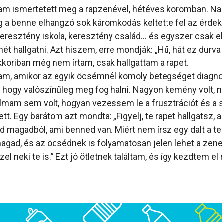
sam ismertetett meg a rapzenével, hétéves koromban. N
eg a benne elhangzó sok káromkodás keltette fel az érde
keresztény iskola, keresztény család… és egyszer csak 
t hallgatni. Azt hiszem, erre mondják: „Hű, hát ez durva!
kkoriban még nem írtam, csak hallgattam a rapet.
am, amikor az egyik öcsémnél komoly betegséget diagnos
, hogy valószínűleg meg fog halni. Nagyon kemény volt, 
lmam sem volt, hogyan vezessem le a frusztrációt és a 
tt. Egy barátom azt mondta: „Figyelj, te rapet hallgatsz, a
od magadból, ami benned van. Miért nem írsz egy dalt a t
agad, és az öcsédnek is folyamatosan jelen lehet a zene,
szel neki te is.” Ezt jó ötletnek találtam, és így kezdtem e