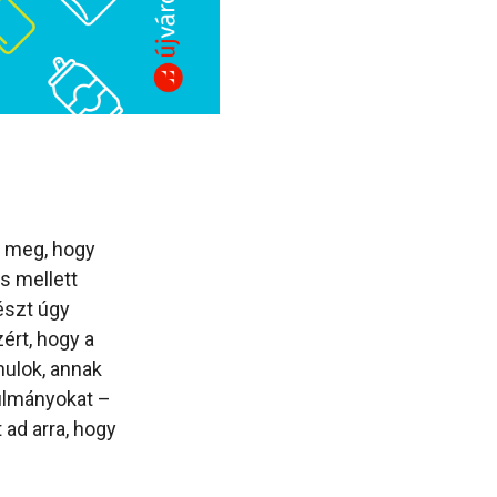
t meg, hogy
s mellett
észt úgy
ért, hogy a
nulok, annak
ulmányokat –
 ad arra, hogy