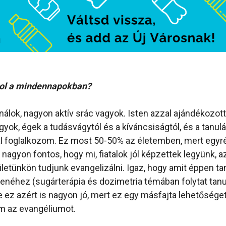
zol a mindennapokban?
nálok, nagyon aktív srác vagyok. Isten azzal ajándékozot
yok, égek a tudásvágytól és a kíváncsiságtól, és a tanulá
l foglalkozom. Ez most 50-50% az életemben, mert egyr
agyon fontos, hogy mi, fiatalok jól képzettek legyünk, az
letünkön tudjunk evangelizálni. Igaz, hogy amit éppen ta
enéhez (sugárterápia és dozimetria témában folytat tan
e ez azért is nagyon jó, mert ez egy másfajta lehetőséget
 az evangéliumot.