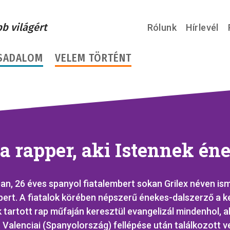
bb világért
Rólunk
Hírlevél
SADALOM
VELEM TÖRTÉNT
 a rapper, aki Istennek én
an, 26 éves spanyol fiatalembert sokan Grilex néven ism
pert. A fiatalok körében népszerű énekes-dalszerző a 
tartott rap műfaján keresztül evangelizál mindenhol, a
ni. Valenciai (Spanyolország) fellépése után találkozott v