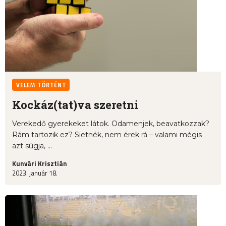
VELEM TÖRTÉNT
Kockáz(tat)va szeretni
Verekedő gyerekeket látok. Odamenjek, beavatkozzak?
Rám tartozik ez? Sietnék, nem érek rá – valami mégis
azt súgja, ...
Kunvári Krisztián
2023. január 18.