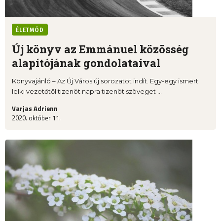
ÉLETMÓD
Új könyv az Emmánuel közösség
alapítójának gondolataival
Könyvajánló – Az Új Város új sorozatot indít. Egy-egy ismert
lelki vezetőtől tizenöt napra tizenöt szöveget ...
Varjas Adrienn
2020. október 11.