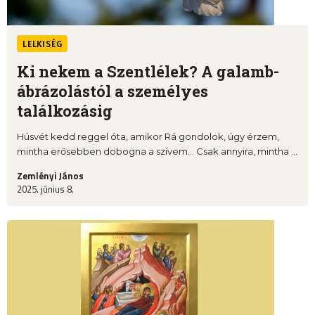
LELKISÉG
Ki nekem a Szentlélek? A galamb-
ábrázolástól a személyes
találkozásig
Húsvét kedd reggel óta, amikor Rá gondolok, úgy érzem,
mintha erősebben dobogna a szívem… Csak annyira, mintha ...
Zemlényi János
2025. június 8.