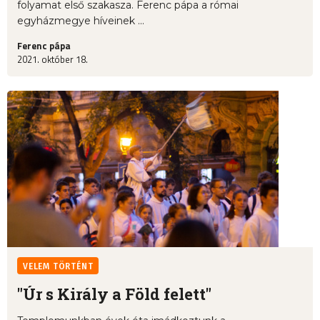
folyamat első szakasza. Ferenc pápa a római
egyházmegye híveinek ...
Ferenc pápa
2021. október 18.
VELEM TÖRTÉNT
"Úr s Király a Föld felett"