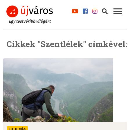
Egy testvéribb világért
Cikkek "Szentlélek" címkével:
LELKISÉG