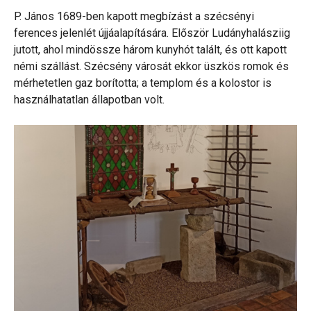
P. János 1689-ben kapott megbízást a szécsényi
ferences jelenlét újjáalapítására. Először Ludányhalásziig
jutott, ahol mindössze három kunyhót talált, és ott kapott
némi szállást. Szécsény városát ekkor üszkös romok és
mérhetetlen gaz borította; a templom és a kolostor is
használhatatlan állapotban volt.