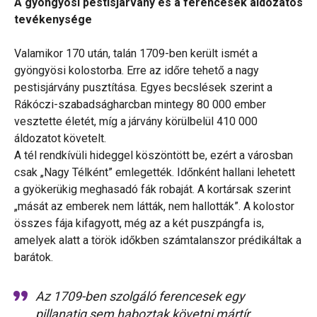
A gyöngyösi pestisjárvány és a ferencesek áldozatos
tevékenysége
Valamikor 170 után, talán 1709-ben került ismét a
gyöngyösi kolostorba. Erre az időre tehető a nagy
pestisjárvány pusztítása. Egyes becslések szerint a
Rákóczi-szabadságharcban mintegy 80 000 ember
vesztette életét, míg a járvány körülbelül 410 000
áldozatot követelt.
A tél rendkívüli hideggel köszöntött be, ezért a városban
csak „Nagy Télként” emlegették. Időnként hallani lehetett
a gyökerükig meghasadó fák robaját. A kortársak szerint
„mását az emberek nem látták, nem hallották”. A kolostor
összes fája kifagyott, még az a két puszpángfa is,
amelyek alatt a török időkben számtalanszor prédikáltak a
barátok.
Az 1709-ben szolgáló ferencesek egy
pillanatig sem haboztak követni mártír