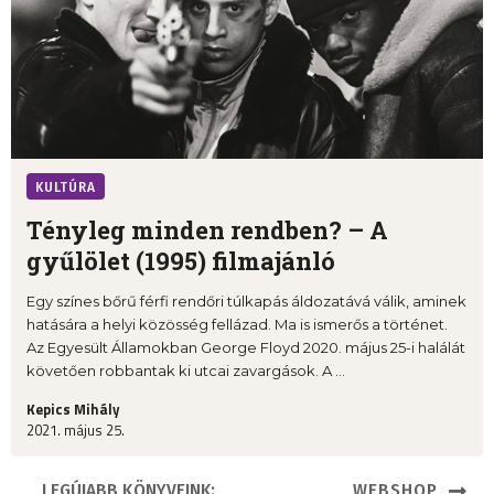
KULTÚRA
Tényleg minden rendben? – A
gyűlölet (1995) filmajánló
Egy színes bőrű férfi rendőri túlkapás áldozatává válik, aminek
hatására a helyi közösség fellázad. Ma is ismerős a történet.
Az Egyesült Államokban George Floyd 2020. május 25-i halálát
követően robbantak ki utcai zavargások. A ...
Kepics Mihály
2021. május 25.
LEGÚJABB KÖNYVEINK:
WEBSHOP