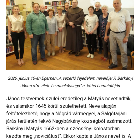
2026. június 10-én Egerben „A vezérlő fejedelem nevelője: P. Bárkányi
János ofm élete és munkássága” c. kötet bemutatóján
János testvérnek szülei eredetileg a Mátyás nevet adták,
és valamikor 1645 körül születhetett. Neve alapján
feltételezhető, hogy a Nógrád vármegyei, a Salgótarjáni
járás területén fekvő Nagybárkány községből származott.
Bárkányi Mátyás 1662-ben a szécsényi kolostorban
kezdte meg „noviciátust”. Ekkor kapta a János nevet is. A