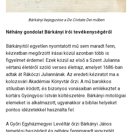
Bárkányi bejegyzése a De Civitate Dei műben
Néhány gondolat Bárkányi írói tevékenységéről
Bárkányitól egyetlen nyomtatott mű sem maradt fenn,
kéziratban megőrzött írásai közül azonban több is
figyelmet érdemel. Ezek közül az első a Szent Julianna
vértanú életéről szóló verses életrajz, amelyet 1686-ban
adtak át Rákóczi Juliannának. Az eredeti kéziratot ma a
kolozsvári Akadémiai Könyvtár őrzi. A mű barokkos
stílusban íródott, és bizonyos vonásaiban emlékeztet a
kortárs Gyöngyösi István költészetére. Bárkányi mitológiai
elemeket is alkalmazott, ugyanakkor a bibliai helyeket
pontos idézetekkel használta fel.
A Győri Egyházmegyei Levéltár őrzi Bárkányi János
temetési beszédeit és néhány fennmaradt jegyzetét.