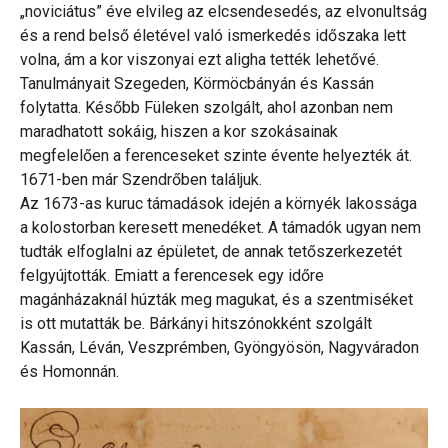
„noviciátus” éve elvileg az elcsendesedés, az elvonultság
és a rend belső életével való ismerkedés időszaka lett
volna, ám a kor viszonyai ezt aligha tették lehetővé.
Tanulmányait Szegeden, Körmöcbányán és Kassán
folytatta. Később Füleken szolgált, ahol azonban nem
maradhatott sokáig, hiszen a kor szokásainak
megfelelően a ferenceseket szinte évente helyezték át.
1671-ben már Szendrőben találjuk.
Az 1673-as kuruc támadások idején a környék lakossága
a kolostorban keresett menedéket. A támadók ugyan nem
tudták elfoglalni az épületet, de annak tetőszerkezetét
felgyújtották. Emiatt a ferencesek egy időre
magánházaknál húzták meg magukat, és a szentmiséket
is ott mutatták be. Bárkányi hitszónokként szolgált
Kassán, Léván, Veszprémben, Gyöngyösön, Nagyváradon
és Homonnán.