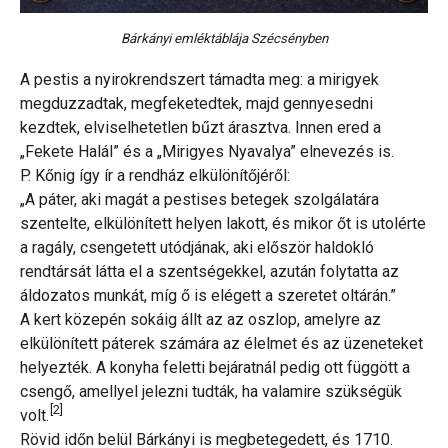
Bárkányi emléktáblája Szécsényben
A pestis a nyirokrendszert támadta meg: a mirigyek
megduzzadtak, megfeketedtek, majd gennyesedni
kezdtek, elviselhetetlen bűzt árasztva. Innen ered a
„Fekete Halál” és a „Mirigyes Nyavalya” elnevezés is.
P. Kőnig így ír a rendház elkülönítőjéről:
„A páter, aki magát a pestises betegek szolgálatára
szentelte, elkülönített helyen lakott, és mikor őt is utolérte
a ragály, csengetett utódjának, aki először haldokló
rendtársát látta el a szentségekkel, azután folytatta az
áldozatos munkát, míg ő is elégett a szeretet oltárán.”
A kert közepén sokáig állt az az oszlop, amelyre az
elkülönített páterek számára az élelmet és az üzeneteket
helyezték. A konyha feletti bejáratnál pedig ott függött a
csengő, amellyel jelezni tudták, ha valamire szükségük
[2]
volt.
Rövid időn belül Bárkányi is megbetegedett, és 1710.