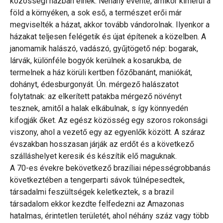
közösségi házban élnek. Néhány évente, amikor kimerül a
föld a környéken, a sok eső, a természet erői már
megviselték a házat, akkor tovább vándorolnak. Ilyenkor a
házakat teljesen felégetik és újat építenek a közelben. A
janomamik halászó, vadászó, gyűjtögető nép: bogarak,
lárvák, különféle bogyók kerülnek a kosarukba, de
termelnek a ház körüli kertben főzőbanánt, maniókát,
dohányt, édesburgonyát. Ún. mérgező halászatot
folytatnak: az elkerített patakba mérgező növényt
tesznek, amitől a halak elkábulnak, s így könnyedén
kifogják őket. Az egész közösség egy szoros rokonsági
viszony, ahol a vezető egy az egyenlők között. A száraz
évszakban hosszasan járják az erdőt és a következő
szálláshelyet keresik és készítik elő maguknak.
A 70-es évekre bekövetkező brazíliai népességrobbanás
következtében a tengerparti sávok túlnépesedtek,
társadalmi feszültségek keletkeztek, s a brazil
társadalom ekkor kezdte felfedezni az Amazonas
hatalmas, érintetlen területét, ahol néhány száz vagy több