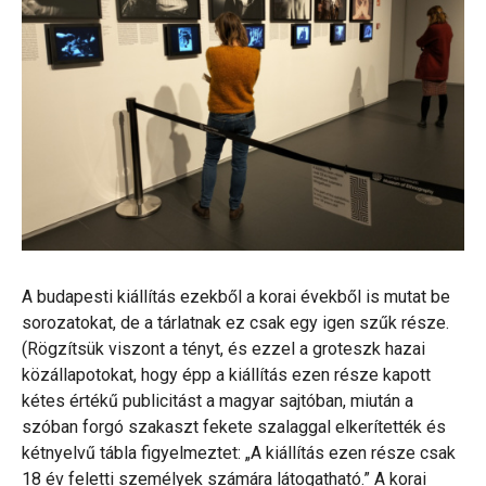
A budapesti kiállítás ezekből a korai évekből is mutat be
sorozatokat, de a tárlatnak ez csak egy igen szűk része.
(Rögzítsük viszont a tényt, és ezzel a groteszk hazai
közállapotokat, hogy épp a kiállítás ezen része kapott
kétes értékű publicitást a magyar sajtóban, miután a
szóban forgó szakaszt fekete szalaggal elkerítették és
kétnyelvű tábla figyelmeztet: „A kiállítás ezen része csak
18 év feletti személyek számára látogatható.” A korai