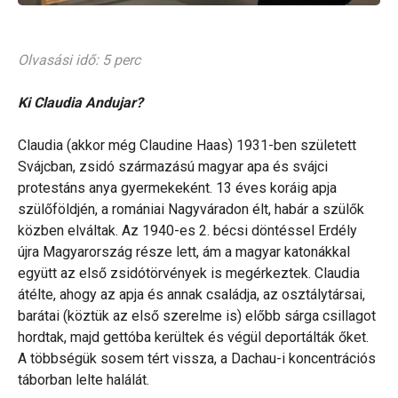
Olvasási idő: 5 perc
Ki Claudia Andujar?
Claudia (akkor még Claudine Haas) 1931-ben született
Svájcban, zsidó származású magyar apa és svájci
protestáns anya gyermekeként. 13 éves koráig apja
szülőföldjén, a romániai Nagyváradon élt, habár a szülők
közben elváltak. Az 1940-es 2. bécsi döntéssel Erdély
újra Magyarország része lett, ám a magyar katonákkal
együtt az első zsidótörvények is megérkeztek. Claudia
átélte, ahogy az apja és annak családja, az osztálytársai,
barátai (köztük az első szerelme is) előbb sárga csillagot
hordtak, majd gettóba kerültek és végül deportálták őket.
A többségük sosem tért vissza, a Dachau-i koncentrációs
táborban lelte halálát.