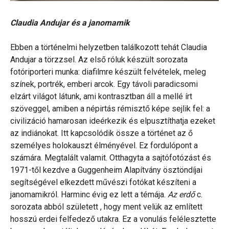
Claudia Andujar és a janomamik
Ebben a történelmi helyzetben találkozott tehát Claudia
Andujar a törzzsel. Az első róluk készült sorozata
fotóriporteri munka: diafilmre készült felvételek, meleg
színek, portrék, emberi arcok. Egy távoli paradicsomi
elzárt világot látunk, ami kontrasztban áll a mellé írt
szöveggel, amiben a népirtás rémisztő képe sejlik fel: a
civilizáció hamarosan ideérkezik és elpusztíthatja ezeket
az indiánokat. Itt kapcsolódik össze a történet az ő
személyes holokauszt élményével. Ez fordulópont a
számára. Megtalált valamit. Otthagyta a sajtófotózást és
1971-től kezdve a Guggenheim Alapítvány ösztöndíjai
segítségével elkezdett művészi fotókat készíteni a
janomamikról. Harminc évig ez lett a témája.
Az erdő
c.
sorozata abból született , hogy ment velük az említett
hosszú erdei felfedező utakra. Ez a vonulás felélesztette