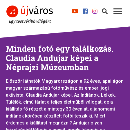
Egy testvéribb világért
Minden fotó egy találkozás.
Claudia Andujar képei a
Néprajzi Múzeumban
Először láthatók Magyarországon a 92 éves, apai ágon
magyar származású fotóművész és emberi jogi
aktivista, Claudia Andujar képei. Az Indiánok. Lelkek.
Túlélők. című tárlat a teljes életműből válogat, de a
kiállítás fő részét a mintegy 30 éven át, a janomami
indiánok körében készített fotói teszik ki. Miért
érdemes a kiállítást megnézni? Andujar olyan
közelségből láttatja alanyait, amely lebontja az