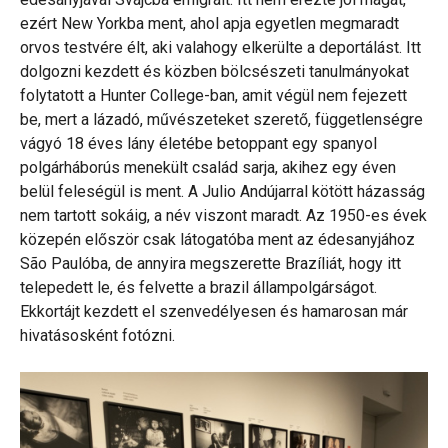
ezért New Yorkba ment, ahol apja egyetlen megmaradt
orvos testvére élt, aki valahogy elkerülte a deportálást. Itt
dolgozni kezdett és közben bölcsészeti tanulmányokat
folytatott a Hunter College-ban, amit végül nem fejezett
be, mert a lázadó, művészeteket szerető, függetlenségre
vágyó 18 éves lány életébe betoppant egy spanyol
polgárháborús menekült család sarja, akihez egy éven
belül feleségül is ment. A Julio Andújarral kötött házasság
nem tartott sokáig, a név viszont maradt. Az 1950-es évek
közepén először csak látogatóba ment az édesanyjához
São Paulóba, de annyira megszerette Brazíliát, hogy itt
telepedett le, és felvette a brazil állampolgárságot.
Ekkortájt kezdett el szenvedélyesen és hamarosan már
hivatásosként fotózni.