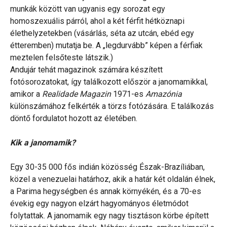
munkák között van ugyanis egy sorozat egy
homoszexuális párról, ahol a két férfit hétköznapi
élethelyzetekben (vásárlás, séta az utcán, ebéd egy
étteremben) mutatja be. A „legdurvább” képen a férfiak
meztelen felsőteste látszik.)
Andujár tehát magazinok számára készített
fotósorozatokat, így találkozott először a janomamikkal,
amikor a
Realidade Magazin
1971-es
Amazónia
különszámához felkérték a törzs fotózására. E találkozás
döntő fordulatot hozott az életében.
Kik a janomamik?
Egy 30-35 000 fős indián közösség Észak-Brazíliában,
közel a venezuelai határhoz, akik a határ két oldalán élnek,
a Parima hegységben és annak környékén, és a 70-es
évekig egy nagyon elzárt hagyományos életmódot
folytattak. A janomamik egy nagy tisztáson körbe épített