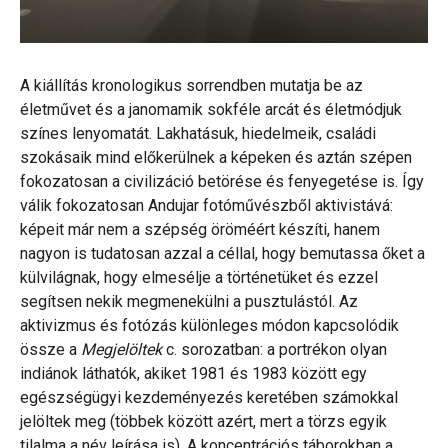
A kiállítás kronologikus sorrendben mutatja be az
életművet és a janomamik sokféle arcát és életmódjuk
színes lenyomatát. Lakhatásuk, hiedelmeik, családi
szokásaik mind előkerülnek a képeken és aztán szépen
fokozatosan a civilizáció betörése és fenyegetése is. Így
válik fokozatosan Andujar fotóművészből aktivistává:
képeit már nem a szépség öröméért készíti, hanem
nagyon is tudatosan azzal a céllal, hogy bemutassa őket a
külvilágnak, hogy elmesélje a történetüket és ezzel
segítsen nekik megmenekülni a pusztulástól. Az
aktivizmus és fotózás különleges módon kapcsolódik
össze a
Megjelöltek
c. sorozatban: a portrékon olyan
indiánok láthatók, akiket 1981 és 1983 között egy
egészségügyi kezdeményezés keretében számokkal
jelöltek meg (többek között azért, mert a törzs egyik
tilalma a név leírása is). A koncentrációs táborokban a