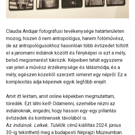
Claudia Andujar fotográfusi tevékenysége határterületen
mozog, hiszen ő nem antropológus, hanem fotóművész,
de az antropológusokhoz hasonlóan több évtizedet töltött
el a janomami indiánok között és fényképei is ezt a mély,
belső megismerést tükrözik. Képeiben tehát egyszerre
van jelen a művész érzékenysége és látásmódja, és a
mély, egészen közelről szerzett ismeret egy népről. Ez a
komplexitás adja képeinek egyik legfőbb erejét.
Amit itt leírtam, amit online képekben megmutattam,
töredék. Ezt látni kell! Odamenni, szemébe nézni az
indiánoknak, engedni, hogy hasson egy-egy pillantás
évtizedek és kontinensek távolából is.
Az
Indiánok. Lelkek. Túlélők
. című kiállítás 2024. június
30-ig tekinthető meg a budapesti Néprajzi Múzeumban.