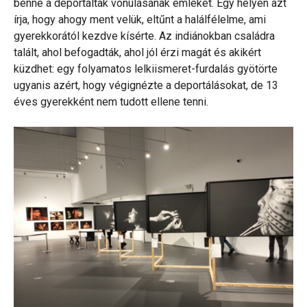
benne a deportáltak vonulásának emlékét. Egy helyen azt
írja, hogy ahogy ment velük, eltűnt a halálfélelme, ami
gyerekkorától kezdve kísérte. Az indiánokban családra
talált, ahol befogadták, ahol jól érzi magát és akikért
küzdhet: egy folyamatos lelkiismeret-furdalás gyötörte
ugyanis azért, hogy végignézte a deportálásokat, de 13
éves gyerekként nem tudott ellene tenni.