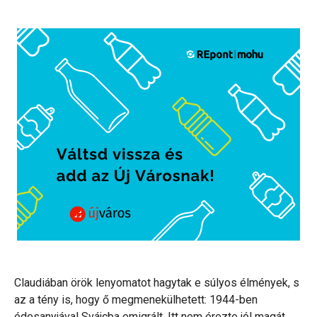
Claudiában örök lenyomatot hagytak e súlyos élmények, s
az a tény is, hogy ő megmenekülhetett: 1944-ben
édesanyjával Svájcba emigrált. Itt nem érezte jól magát,