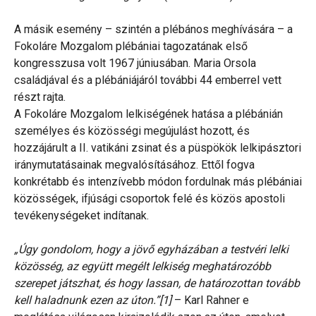
A másik esemény – szintén a plébános meghívására – a
Fokoláre Mozgalom plébániai tagozatának első
kongresszusa volt 1967 júniusában. Maria Orsola
családjával és a plébániájáról további 44 emberrel vett
részt rajta.
A Fokoláre Mozgalom lelkiségének hatása a plébánián
személyes és közösségi megújulást hozott, és
hozzájárult a II. vatikáni zsinat és a püspökök lelkipásztori
iránymutatásainak megvalósításához. Ettől fogva
konkrétabb és intenzívebb módon fordulnak más plébániai
közösségek, ifjúsági csoportok felé és közös apostoli
tevékenységeket indítanak.
„Úgy gondolom, hogy a jövő egyházában a testvéri lelki
közösség, az együtt megélt lelkiség meghatározóbb
szerepet játszhat, és hogy lassan, de határozottan tovább
kell haladnunk ezen az úton.”[1]
– Karl Rahner e