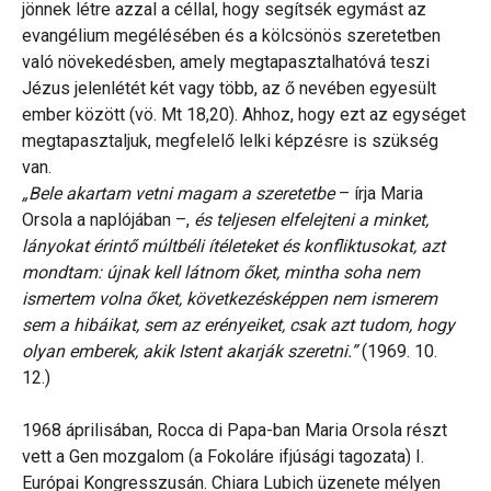
jönnek létre azzal a céllal, hogy segítsék egymást az
evangélium megélésében és a kölcsönös szeretetben
való növekedésben, amely megtapasztalhatóvá teszi
Jézus jelenlétét két vagy több, az ő nevében egyesült
ember között (vö. Mt 18,20). Ahhoz, hogy ezt az egységet
megtapasztaljuk, megfelelő lelki képzésre is szükség
van.
„Bele akartam vetni magam a szeretetbe
– írja Maria
Orsola a naplójában –,
és teljesen elfelejteni a minket,
lányokat érintő múltbéli ítéleteket és konfliktusokat, azt
mondtam: újnak kell látnom őket, mintha soha nem
ismertem volna őket, következésképpen nem ismerem
sem a hibáikat, sem az erényeiket, csak azt tudom, hogy
olyan emberek, akik Istent akarják szeretni.”
(1969. 10.
12.)
1968 áprilisában, Rocca di Papa-ban Maria Orsola részt
vett a Gen mozgalom (a Fokoláre ifjúsági tagozata) I.
Európai Kongresszusán. Chiara Lubich üzenete mélyen