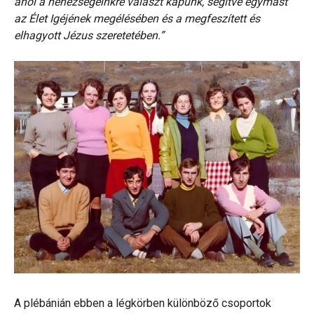
ahol a nehézségeinkre választ kapunk, segítve egymást
az Élet Igéjének megélésében és a megfeszített és
elhagyott Jézus szeretetében.”
A plébánián ebben a légkörben különböző csoportok