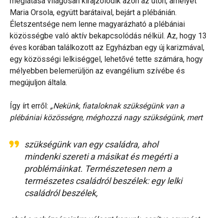
meglátása világosan kirajzolódik azon az úton, amelyet
Maria Orsola, együtt barátaival, bejárt a plébánián.
Életszentsége nem lenne magyarázható a plébániai
közösségbe való aktív bekapcsolódás nélkül. Az, hogy 13
éves korában találkozott az Egyházban egy új karizmával,
egy közösségi lelkiséggel, lehetővé tette számára, hogy
mélyebben belemerüljön az evangélium szívébe és
megújuljon általa.
Így írt erről:
„Nekünk, fiataloknak szükségünk van a
plébániai közösségre, méghozzá nagy szükségünk, mert
szükségünk van egy családra, ahol
mindenki szereti a másikat és megérti a
problémáinkat. Természetesen nem a
természetes családról beszélek: egy lelki
családról beszélek,