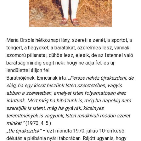
Maria Orsola hétköznapi lány, szereti a zenét, a sportot, a
tengert, a hegyeket, a barátokat, szerelmes lesz, vannak
szomorú pillanatai, dühös lesz, elesik, de az Istennel való
barátság mindig segít neki, hogy ne adja fel, és új
lendülettel álljon fel.
Barátnőjének, Enricának írta:
„Persze nehéz újrakezdeni, de
elég, ha egy kicsit hiszünk Isten szeretetében, vagyis
abban a szeretetben, amelyet Isten folyamatosan érez
irántunk. Mert még ha hibázunk is, még ha napokig nem
szeretjük is Istent, még ha gyávák, kicsinyes
teremtmények is vagyunk, Isten rendkívüli módon szeret
minket.”
(1970. 4. 5.)
„De újrakezdek”
– ezt mondta 1970. július 10-én késő
délután a plébánia nyári táborában. Rájött ugyanis, hogy