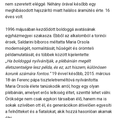
nem szeretett eléggé. Néhány órával később egy
meghibásodott hajszárító miatt halálos áramütés érte. 16
éves volt.
1996 májusában kezdődött boldoggá avatásának
egyházmegyei szakasza. Ebből az alkalomból a torinói
érsek, Saldarini bíboros méltatta Maria Orsola
modernségét, normalitását, hűségét és örömteli
példamutatását, és többek között kijelentette:
„Ha boldoggá nyilvánítják, a plébánián megélt
életszentségre lesz példa, és ez, azt hiszem, különösen
korunk számára fontos.”
19 évvel később, 2015. március
18-án Ferenc pápa tiszteletreméltóvá nyilvánította.
Maria Orsola élete tanúskodik arról, hogy egy olyan
plébánián, amelyet erős lelkiség éltet, szentté lehet válni.
Öröksége nem csak egykori társaiban élő, hanem ma is
sokak szívében ott él, és generációkon átívelően egyesíti
a felnőtteket és a fiatalokat, akik hozzá hasonlóan akarnak
élni.