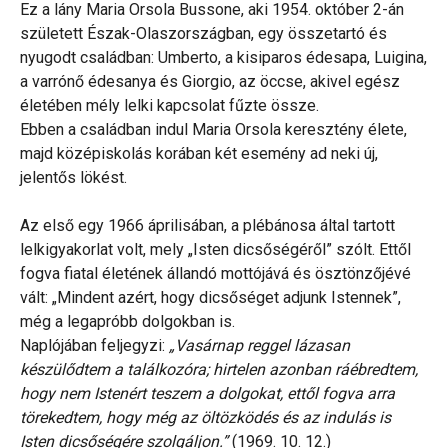
Ez a lány Maria Orsola Bussone, aki 1954. október 2-án
született Észak-Olaszországban, egy összetartó és
nyugodt családban: Umberto, a kisiparos édesapa, Luigina,
a varrónő édesanya és Giorgio, az öccse, akivel egész
életében mély lelki kapcsolat fűzte össze.
Ebben a családban indul Maria Orsola keresztény élete,
majd középiskolás korában két esemény ad neki új,
jelentős lökést.
Az első egy 1966 áprilisában, a plébánosa által tartott
lelkigyakorlat volt, mely „Isten dicsőségéről” szólt. Ettől
fogva fiatal életének állandó mottójává és ösztönzőjévé
vált: „Mindent azért, hogy dicsőséget adjunk Istennek”,
még a legapróbb dolgokban is.
Naplójában feljegyzi:
„Vasárnap reggel lázasan
készülődtem a találkozóra; hirtelen azonban ráébredtem,
hogy nem Istenért teszem a dolgokat, ettől fogva arra
törekedtem, hogy még az öltözködés és az indulás is
Isten dicsőségére szolgáljon.”
(1969. 10. 12.)