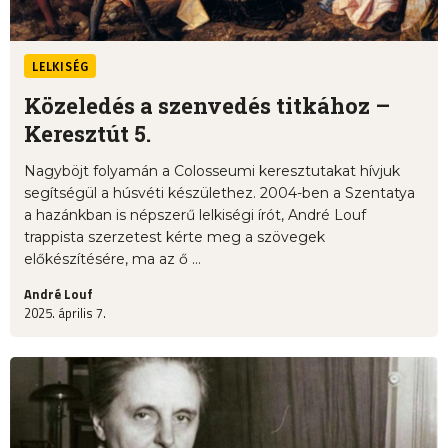
LELKISÉG
Közeledés a szenvedés titkához –
Keresztút 5.
Nagyböjt folyamán a Colosseumi keresztutakat hívjuk
segítségül a húsvéti készülethez. 2004-ben a Szentatya
a hazánkban is népszerű lelkiségi írót, André Louf
trappista szerzetest kérte meg a szövegek
előkészítésére, ma az ő ...
André Louf
2025. április 7.