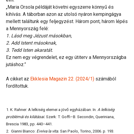
„Maria Orsola példáját követni egyszerre könnyű és
kihívás. A táborban azon az utolsó nyáron kempingágya
mellett találtunk egy feljegyzést. Három pont, három lépés
a Mennyország felé:
1. Lásd meg Jézust másokban,
2. Add Istent másoknak,
3. Tedd Isten akaratát.
Ez nem egy végrendelet, ez egy útiterv a Mennyországba
jutáshoz.”
A cikket az
Ekklesia Magazin 22. (2024/1)
számából
fordítottuk.
1. K. Rahner: A lelkiség elemei a jövő egyházában. In.
A lelkiség
problémái és kilátásai.
Szerk: T. Goffi–B. Secondin, Queriniana,
Brescia 1983, pp. 440–441.
2. Gianni Bianco:
Evviva la vita.
San Paolo, Torino, 2006. p. 193.