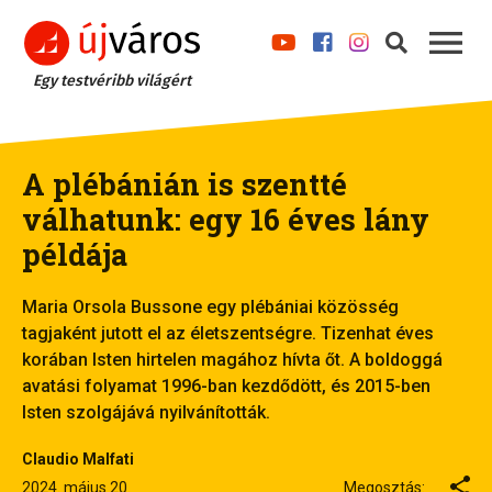
Egy testvéribb világért
A plébánián is szentté
válhatunk: egy 16 éves lány
példája
Maria Orsola Bussone egy plébániai közösség
tagjaként jutott el az életszentségre. Tizenhat éves
korában Isten hirtelen magához hívta őt. A boldoggá
avatási folyamat 1996-ban kezdődött, és 2015-ben
Isten szolgájává nyilvánították.
Claudio Malfati
2024. május 20.
Megosztás: