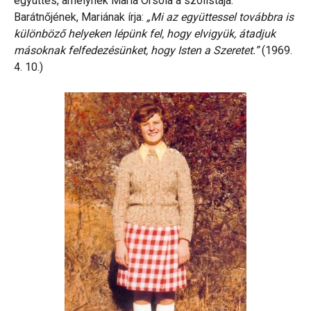
együttes, amelynek Maria Orsola a szólistája.
Barátnőjének, Mariának írja:
„Mi az együttessel továbbra is
különböző helyeken lépünk fel, hogy elvigyük, átadjuk
másoknak felfedezésünket, hogy Isten a Szeretet.”
(1969.
4. 10.)