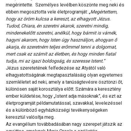
megérintette. Személyes levélben köszönte meg neki és
ebben megosztotta vele életprogramját: „
Megértettem,
hogy az öröm kulcsa a kereszt, az elhagyott Jézus.
Tudod, Chiara, én szeretni akarok, szeretni mindig,
mindenekelőtt szeretni, anélkül, hogy bármit is várnék,
hagyni akarom, hogy Isten úgy használjon, ahogyan ő
akarja, és szeretném teljes erőmmel tenni a dolgomat,
mert csak ez számít az életben, és hogy minden fiatal
tudja, mi az igazi boldogság, és szeresse Istent.”
Jézus szeretetének felfedezése az Atyától való
elhagyatottságának megtapasztalásáig olyan egyetemes
szemléletet ad neki, amely a tanúságtevésre ösztönzi őt,
különösen saját korosztálya előtt. Számára a keresztény
ember küldetése, hogy „Istent adja másoknak”, és ezt az
életprogramját példamutatással, szavakkal, levelezéssel
és a különböző egyházközségi tevékenységeken
keresztül valósítja meg.
Az evangélium továbbadásában nagy szerepet játszik az