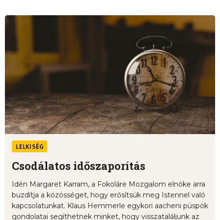
LELKISÉG
Csodálatos időszaporítás
Idén Margaret Karram, a Fokoláre Mozgalom elnöke arra
buzdítja a közösséget, hogy erősítsük meg Istennel való
kapcsolatunkat. Klaus Hemmerle egykori aacheni püspök
gondolatai segíthetnek minket, hogy visszataláljunk az