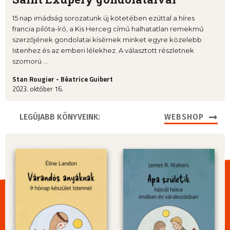
15 nap imádság sorozatunk új kötetében ezúttal a híres
francia pilóta-író, a Kis Herceg című halhatatlan remekmű
szerzőjének gondolatai kísérnek minket egyre közelebb
Istenhez és az emberi lélekhez. A választott részletnek
szomorú ...
Stan Rougier - Béatrice Guibert
2023. október 16.
LEGÚJABB KÖNYVEINK:
WEBSHOP