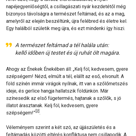
napéjegyenlőségtől, a csillagászati nyár kezdetétől még
bizonyos távolságra a természet feltámad, és az a mag,
amelyről az elején beszéltünk, újra felébred és életre kel.
Egy halálból születik meg újra, és ezt mindenki így hiszi.
A természet feltámad a tél halála után:
kellő időben új testet és új ruhát ölt magára.
Ahogy az Énekek Énekében áll: „Kelj föl, kedvesem, gyere
szépségem! Nézd, elmúlt a tél, elállt az eső, elvonult. A
föld színén immár virágok nyílnak, itt van a szőlőmetszés
ideje, és gerlice hangja hallatszik földünkön. Már
színesedik az első fügetermés, hajtanak a szőlők, s jó
illatot árasztanak. Kelj föl, kedvesem, gyere
[2]
szépségem!”
.
Véleményem szerint a két szó, az újjászületés és a
feltámadás közötti eltérés konfliktusa nem csillapodik. A