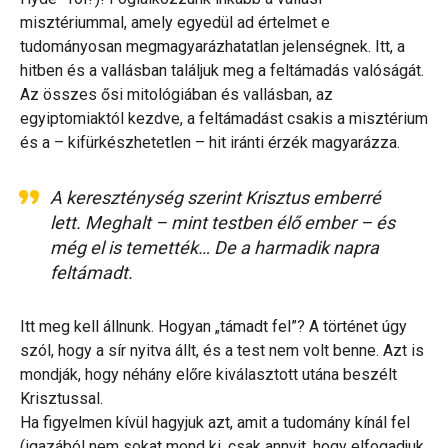
misztériummal, amely egyedül ad értelmet e
tudományosan megmagyarázhatatlan jelenségnek. Itt, a
hitben és a vallásban találjuk meg a feltámadás valóságát.
Az összes ősi mitológiában és vallásban, az
egyiptomiaktól kezdve, a feltámadást csakis a misztérium
és a – kifürkészhetetlen – hit iránti érzék magyarázza.
A kereszténység szerint Krisztus emberré
lett. Meghalt – mint testben élő ember – és
még el is temették… De a harmadik napra
feltámadt.
Itt meg kell állnunk. Hogyan „támadt fel”? A történet úgy
szól, hogy a sír nyitva állt, és a test nem volt benne. Azt is
mondják, hogy néhány előre kiválasztott utána beszélt
Krisztussal.
Ha figyelmen kívül hagyjuk azt, amit a tudomány kínál fel
(igazából nem sokat mond ki, csak annyit, hogy elfogadjuk,