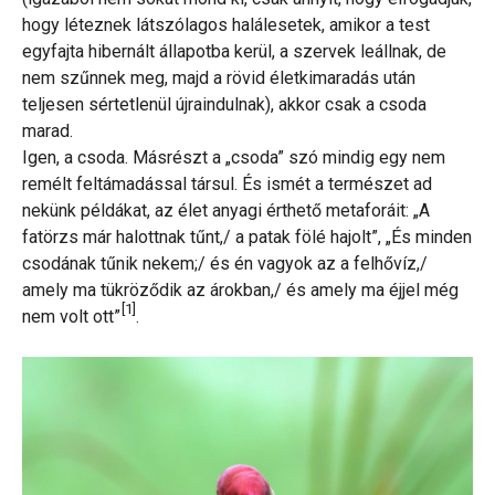
hogy léteznek látszólagos halálesetek, amikor a test
egyfajta hibernált állapotba kerül, a szervek leállnak, de
nem szűnnek meg, majd a rövid életkimaradás után
teljesen sértetlenül újraindulnak), akkor csak a csoda
marad.
Igen, a csoda. Másrészt a „csoda” szó mindig egy nem
remélt feltámadással társul. És ismét a természet ad
nekünk példákat, az élet anyagi érthető metaforáit: „A
fatörzs már halottnak tűnt,/ a patak fölé hajolt”, „És minden
csodának tűnik nekem;/ és én vagyok az a felhővíz,/
amely ma tükröződik az árokban,/ és amely ma éjjel még
[1]
nem volt ott”
.