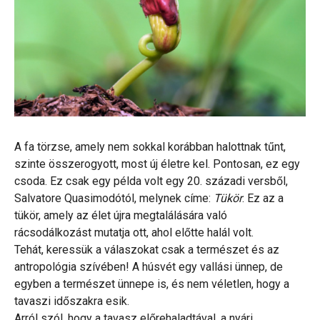
A fa törzse, amely nem sokkal korábban halottnak tűnt,
szinte összerogyott, most új életre kel. Pontosan, ez egy
csoda. Ez csak egy példa volt egy 20. századi versből,
Salvatore Quasimodótól, melynek címe:
Tükör
. Ez az a
tükör, amely az élet újra megtalálására való
rácsodálkozást mutatja ott, ahol előtte halál volt.
Tehát, keressük a válaszokat csak a természet és az
antropológia szívében! A húsvét egy vallási ünnep, de
egyben a természet ünnepe is, és nem véletlen, hogy a
tavaszi időszakra esik.
Arról szól, hogy a tavasz előrehaladtával, a nyári