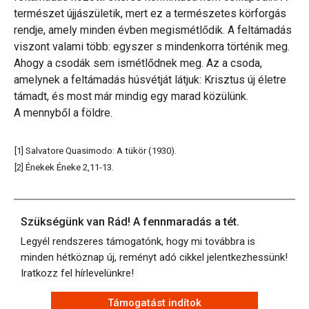
természet újjászületik, mert ez a természetes körforgás
rendje, amely minden évben megismétlődik. A feltámadás
viszont valami több: egyszer s mindenkorra történik meg.
Ahogy a csodák sem ismétlődnek meg. Az a csoda,
amelynek a feltámadás húsvétját látjuk: Krisztus új életre
támadt, és most már mindig egy marad közülünk.
A mennyből a földre.
[1] Salvatore Quasimodo: A tükör (1930).
[2] Énekek Éneke 2,11-13.
Szükségünk van Rád! A fennmaradás a tét.
Legyél rendszeres támogatónk, hogy mi továbbra is
minden hétköznap új, reményt adó cikkel jelentkezhessünk!
Iratkozz fel hírlevelünkre!
Támogatást indítok