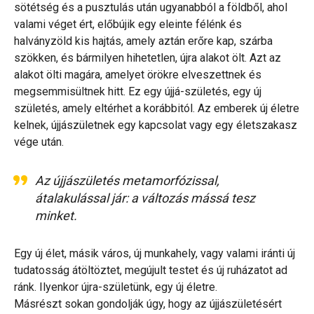
sötétség és a pusztulás után ugyanabból a földből, ahol
valami véget ért, előbújik egy eleinte félénk és
halványzöld kis hajtás, amely aztán erőre kap, szárba
szökken, és bármilyen hihetetlen, újra alakot ölt. Azt az
alakot ölti magára, amelyet örökre elveszettnek és
megsemmisültnek hitt. Ez egy újjá-születés, egy új
születés, amely eltérhet a korábbitól. Az emberek új életre
kelnek, újjászületnek egy kapcsolat vagy egy életszakasz
vége után.
Az újjászületés metamorfózissal,
átalakulással jár: a változás mássá tesz
minket.
Egy új élet, másik város, új munkahely, vagy valami iránti új
tudatosság átöltöztet, megújult testet és új ruházatot ad
ránk. Ilyenkor újra-születünk, egy új életre.
Másrészt sokan gondolják úgy, hogy az újjászületésért