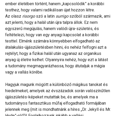
ember életében történt, hanem „kapcsolódik” a korábbi
testhez, hogy valami radikálisan újat hozzon létre.
Az olasz
risorgo
szó a latin
surrigo
szóból származik, ami
azt jelenti, hogy a halál után újra talpra állok. Ez nem
egyszerű megújulás, hanem valódi újra-születés, és
feltételezi, hogy van egy anyagi kapcsolat a korábbi
testtel. Elménk számára könnyebben elfogadható az
átalakulás-újjászületésben hinni, és nehéz felfogni azt a
rejtélyt, hogy a fizikai halál után ugyanaz az organikus
anyag új életre kelhet. Olyannyira nehéz, hogy ezt a látást
a tudomány megmagyarázhassa, hogy átutaljuk a mágia
vagy a vallás körébe.
Hagyjuk magunk mögött a különböző mágikus tanokat és
hiedelmeket, amelyek az évszázadok során valószínűtlen
újjászületés-képeket mutattak be, és amelyek ma a
tudományos fantasztikus műfaj elfogadható formájában
jelennek meg (mit is mondhatnánk a híres „Dr. Jekyll és Mr.
Hyde”-ról?)! Foglalkozzunk inkább a vallási