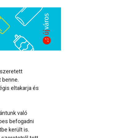
szeretett
t benne.
gis eltakarja és
rántunk való
épes befogadni
be került is.
i szeretetről tett