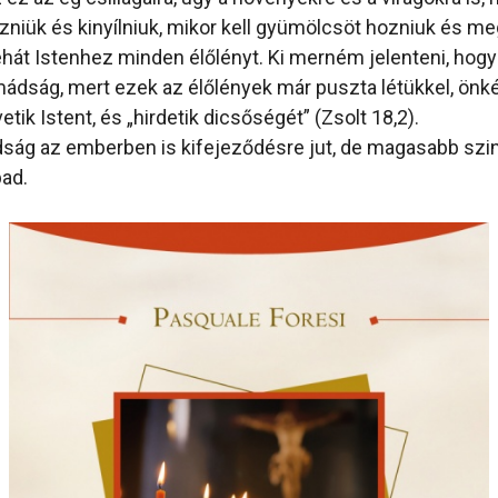
ezniük és kinyílniuk, mikor kell gyümölcsöt hozniuk és me
ehát Istenhez minden élőlényt. Ki merném jelenteni, hogy
mádság, mert ezek az élőlények már puszta létükkel, önk
etik Istent, és „hirdetik dicsőségét” (Zsolt 18,2).
ádság az emberben is kifejeződésre jut, de magasabb szi
ad.