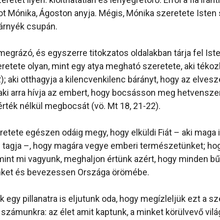
t Mónika, Ágoston anyja. Mégis, Mónika szeretete Isten
árnyék csupán.
egrázó, és egyszerre titokzatos oldalakban tárja fel Iste
etete olyan, mint egy atya megható szeretete, aki tékozló
2); aki otthagyja a kilencvenkilenc bárányt, hogy az elves
); aki arra hívja az embert, hogy bocsásson meg hetvensze
rték nélkül megbocsát (vö. Mt 18, 21-22).
retete egészen odáig megy, hogy elküldi Fiát – aki maga i
tagja –, hogy magára vegye emberi természetünket; ho
mint mi vagyunk, meghaljon értünk azért, hogy minden b
ket és bevezessen Országa örömébe.
 egy pillanatra is eljutunk oda, hogy megízleljük ezt a sz
 számunkra: az élet amit kaptunk, a minket körülvevő vil