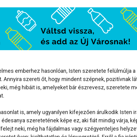
elmes emberhez hasonlóan, Isten szeretete felülmúlja a 
. Annyira szereti őt, hogy mindent szépnek, pozitívnak lá
eki, még hibáit is, amelyeket bár észrevesz, szeretete mé
t.
asonlat is, amely ugyanilyen kifejezően árulkodik Isten i
z édesanya szeretetének képe ez, aki fiát mindig várja, k
felejt neki, még ha fájdalmas vagy szégyenteljes helyzet
retet ilyen: kiolthatatlan és lényegretörő. Erről a fia iránt