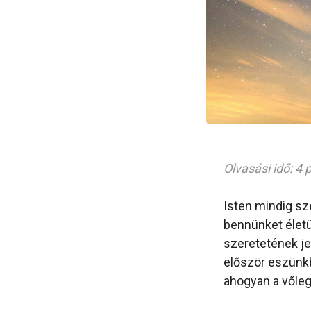
Olvasási idő: 4 
Isten mindig sz
bennünket életü
szeretetének je
először eszünkbe
ahogyan a vőle