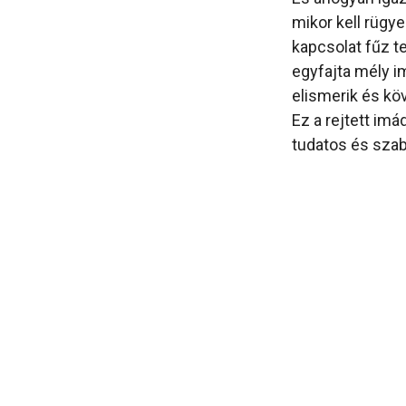
mikor kell rügy
kapcsolat fűz t
egyfajta mély i
elismerik és köv
Ez a rejtett im
tudatos és szab