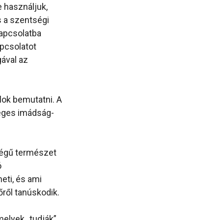
 használjuk,
s a szentségi
kapcsolatba
apcsolatot
ával az
lok bemutatni. A
eges imádság-
pségű természet
ó
eti, és ami
őről tanúskodik.
melyek „tudják”,