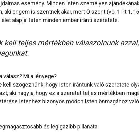
fájdalmas esemény. Minden Isten személyes ajándékának
 aki engem is szentnek akar, mert Ő szent (vö. 1 Pt 1, 16
élet alapja: Isten minden ember iránti szeretete.
 kell teljes mértékben válaszolnunk azzal,
agunkat.
 a válasz? Mi a lényege?
e kell szögeznünk, hogy Isten irántunk való szeretete oly
 azt, aki hagyja, hogy ez a szeretet teljes mértékben magá
atérése Istenhez bizonyos módon Isten önmagához való
egmagasztosabb és legigazibb pillanata.