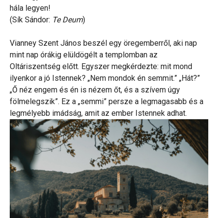
hála legyen!
(Sík Sándor:
Te Deum
)
Vianney Szent János beszél egy öregemberről, aki nap
mint nap órákig elüldögélt a templomban az
Oltáriszentség előtt. Egyszer megkérdezte: mit mond
ilyenkor a jó Istennek? „Nem mondok én semmit.” „Hát?”
„Ő néz engem és én is nézem őt, és a szívem úgy
fölmelegszik”. Ez a „semmi” persze a legmagasabb és a
legmélyebb imádság, amit az ember Istennek adhat.