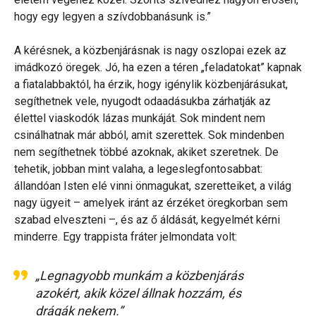
hogy egy legyen a szívdobbanásunk is.”
A kérésnek, a közbenjárásnak is nagy oszlopai ezek az
imádkozó öregek. Jó, ha ezen a téren „feladatokat” kapnak
a fiatalabbaktól, ha érzik, hogy igénylik közbenjárásukat,
segíthetnek vele, nyugodt odaadásukba zárhatják az
élettel viaskodók lázas munkáját. Sok mindent nem
csinálhatnak már abból, amit szerettek. Sok mindenben
nem segíthetnek többé azoknak, akiket szeretnek. De
tehetik, jobban mint valaha, a legeslegfontosabbat:
állandóan Isten elé vinni önmagukat, szeretteiket, a világ
nagy ügyeit – amelyek iránt az érzéket öregkorban sem
szabad elveszteni –, és az ő áldását, kegyelmét kérni
minderre. Egy trappista fráter jelmondata volt:
„Legnagyobb munkám a közbenjárás
azokért, akik közel állnak hozzám, és
drágák nekem.”