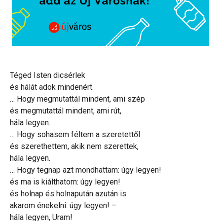
Téged Isten dicsérlek
és hálát adok mindenért.
… Hogy megmutattál mindent, ami szép
és megmutattál mindent, ami rút,
hála legyen.
… Hogy sohasem féltem a szeretettől
és szerethettem, akik nem szerettek,
hála legyen.
… Hogy tegnap azt mondhattam: úgy legyen!
és ma is kiálthatom: úgy legyen!
és holnap és holnapután azután is
akarom énekelni: úgy legyen! –
hála legyen, Uram!