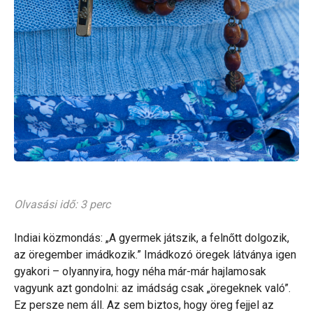
Olvasási idő: 3 perc
Indiai közmondás: „A gyermek játszik, a felnőtt dolgozik,
az öregember imádkozik.” Imádkozó öregek látványa igen
gyakori – olyannyira, hogy néha már-már hajlamosak
vagyunk azt gondolni: az imádság csak „öregeknek való”.
Ez persze nem áll. Az sem biztos, hogy öreg fejjel az