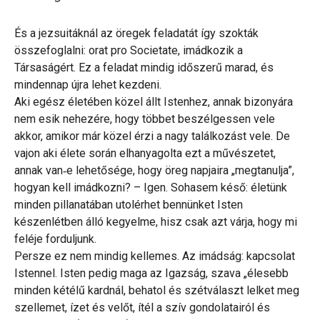
És a jezsuitáknál az öregek feladatát így szokták
összefoglalni: orat pro Societate, imádkozik a
Társaságért. Ez a feladat mindig időszerű marad, és
mindennap újra lehet kezdeni.
Aki egész életében közel állt Istenhez, annak bizonyára
nem esik nehezére, hogy többet beszélgessen vele
akkor, amikor már közel érzi a nagy találkozást vele. De
vajon aki élete során elhanyagolta ezt a művészetet,
annak van‑e lehetősége, hogy öreg napjaira „megtanulja”,
hogyan kell imádkozni? – Igen. Sohasem késő: életünk
minden pillanatában utolérhet bennünket Isten
készenlétben álló kegyelme, hisz csak azt várja, hogy mi
feléje forduljunk.
Persze ez nem mindig kellemes. Az imádság: kapcsolat
Istennel. Isten pedig maga az Igazság, szava „élesebb
minden kétélű kardnál, behatol és szétválaszt lelket meg
szellemet, ízet és velőt, ítél a szív gondolatairól és