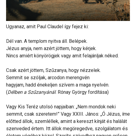
Ugyanaz, amit Paul Claudel így fejez ki:
Dél van. A templom nyitva áll. Belépek.
Jézus anyja, nem azért jöttem, hogy kérjek.
Nincs amiért könyörögjek vagy amit felajánljak néked.
Csak azért jöttem, Szűzanya, hogy nézzelek.
Semmit se szóljak, arcodon merengvén
hagyjam, hadd énekeljen szívem a maga nyelvén.
(
Délben a Szűzanyánál
. Rónay György fordítása)
Vagy Kis Teréz utolsó napjaiban: „Nem mondok neki
semmit, csak szeretem!” Vagy XXIII. János: „Ó Jézus, íme
előtted állok, szemléllek, amint a kereszt kínját és halálát
szenveded értem. Itt állok megöregedve, szolgálatom és
életem végéhez közel. Szoríts szívedhez nagyon erősen,