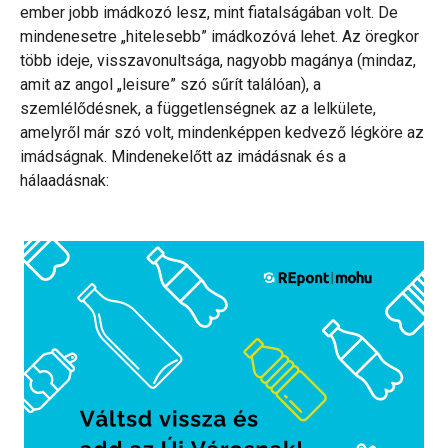
ember jobb imádkozó lesz, mint fiatalságában volt. De
mindenesetre „hitelesebb” imádkozóvá lehet. Az öregkor
több ideje, visszavonultsága, nagyobb magánya (mindaz,
amit az angol „leisure” szó sűrít találóan), a
szemlélődésnek, a függetlenségnek az a lelkülete,
amelyről már szó volt, mindenképpen kedvező légköre az
imádságnak. Mindenekelőtt az imádásnak és a
hálaadásnak: