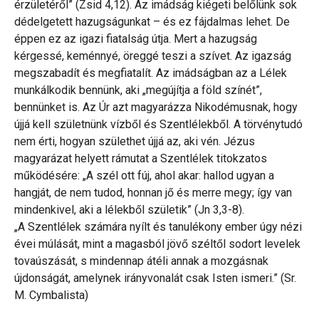
érzületéről” (Zsid 4,12). Az imádság kiégeti belőlünk sok
dédelgetett hazugságunkat – és ez fájdalmas lehet. De
éppen ez az igazi fiatalság útja. Mert a hazugság
kérgessé, keménnyé, öreggé teszi a szívet. Az igazság
megszabadít és megfiatalít. Az imádságban az a Lélek
munkálkodik bennünk, aki „megújítja a föld színét”,
bennünket is. Az Úr azt magyarázza Nikodémusnak, hogy
újjá kell születnünk vízből és Szentlélekből. A törvénytudó
nem érti, hogyan születhet újjá az, aki vén. Jézus
magyarázat helyett rámutat a Szentlélek titokzatos
működésére: „A szél ott fúj, ahol akar: hallod ugyan a
hangját, de nem tudod, honnan jő és merre megy; így van
mindenkivel, aki a lélekből születik” (Jn 3,3-8).
„A Szentlélek számára nyílt és tanulékony ember úgy nézi
évei múlását, mint a magasból jövő széltől sodort levelek
tovaúszását, s mindennap átéli annak a mozgásnak
újdonságát, amelynek irányvonalát csak Isten ismeri.” (Sr.
M. Cymbalista)