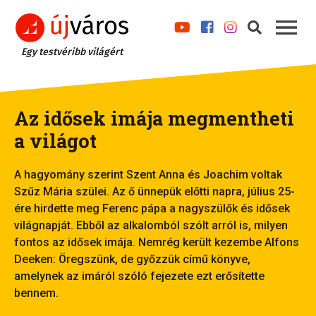
Egy testvéribb világért
Az idősek imája megmentheti
a világot
A hagyomány szerint Szent Anna és Joachim voltak
Szűz Mária szülei. Az ő ünnepük előtti napra, július 25-
ére hirdette meg Ferenc pápa a nagyszülők és idősek
világnapját. Ebből az alkalomból szólt arról is, milyen
fontos az idősek imája. Nemrég került kezembe Alfons
Deeken: Öregszünk, de győzzük című könyve,
amelynek az imáról szóló fejezete ezt erősítette
bennem.