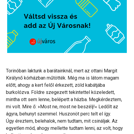
Torinóban laktunk a barátainknál, mert az ottani Margit
Királynő kórházban műtötték. Még ma is látom magam
előtt, ahogy a kert felől érkezett, zöld kabátjába
burkolózva. Földre szegezett tekintettel közeledett,
mintha ott sem lenne, belépett a házba. Megkérdeztem,
mi volt. Mire ő: »Most ne, most ne beszélj!« Ledőlt az
ágyra, behunyt szemmel. Huszonöt perc telt el így.
Úgy éreztem, belehalok, nem tudtam, mit csináljak. Az
egyetlen mód, ahogy mellette tudtam lenni, az volt, hogy