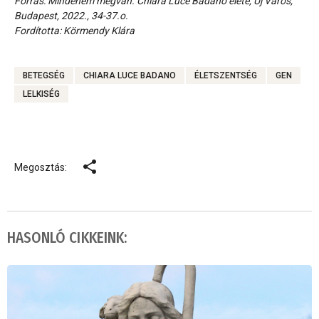
Forrás: Mindenem megvan. Chiara Luce Badano élete, Új Város,
Budapest, 2022., 34-37.o.
Fordította: Körmendy Klára
BETEGSÉG
CHIARA LUCE BADANO
ÉLETSZENTSÉG
GEN
LELKISÉG
Megosztás:
HASONLÓ CIKKEINK: