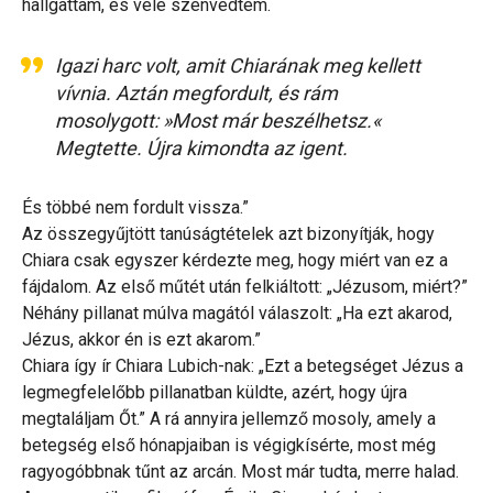
hallgattam, és vele szenvedtem.
Igazi harc volt, amit Chiarának meg kellett
vívnia. Aztán megfordult, és rám
mosolygott: »Most már beszélhetsz.«
Megtette. Újra kimondta az igent.
És többé nem fordult vissza.”
Az összegyűjtött tanúságtételek azt bizonyítják, hogy
Chiara csak egyszer kérdezte meg, hogy miért van ez a
fájdalom. Az első műtét után felkiáltott: „Jézusom, miért?”
Néhány pillanat múlva magától válaszolt: „Ha ezt akarod,
Jézus, akkor én is ezt akarom.”
Chiara így ír Chiara Lubich-nak: „Ezt a betegséget Jézus a
legmegfelelőbb pillanatban küldte, azért, hogy újra
megtaláljam Őt.” A rá annyira jellemző mosoly, amely a
betegség első hónapjaiban is végigkísérte, most még
ragyogóbbnak tűnt az arcán. Most már tudta, merre halad.