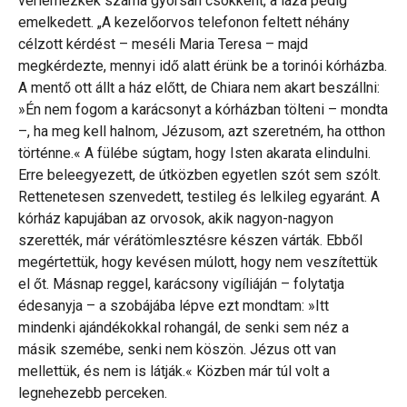
vérlemezkék száma gyorsan csökkent, a láza pedig
emelkedett. „A kezelőorvos telefonon feltett néhány
célzott kérdést – meséli Maria Teresa – majd
megkérdezte, mennyi idő alatt érünk be a torinói kórházba.
A mentő ott állt a ház előtt, de Chiara nem akart beszállni:
»Én nem fogom a karácsonyt a kórházban tölteni – mondta
–, ha meg kell halnom, Jézusom, azt szeretném, ha otthon
történne.« A fülébe súgtam, hogy Isten akarata elindulni.
Erre beleegyezett, de útközben egyetlen szót sem szólt.
Rettenetesen szenvedett, testileg és lelkileg egyaránt. A
kórház kapujában az orvosok, akik nagyon-nagyon
szerették, már vérátömlesztésre készen várták. Ebből
megértettük, hogy kevésen múlott, hogy nem veszítettük
el őt. Másnap reggel, karácsony vigíliáján – folytatja
édesanyja – a szobájába lépve ezt mondtam: »Itt
mindenki ajándékokkal rohangál, de senki sem néz a
másik szemébe, senki nem köszön. Jézus ott van
mellettük, és nem is látják.« Közben már túl volt a
legnehezebb perceken.