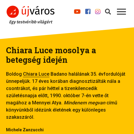
Egy testvéribb világért
Chiara Luce mosolya a
betegség idején
Boldog
Chiara Luce
Badano halálának 35. évfordulóját
ünnepeljük. 17 éves korában diagnosztizálták nála a
csontrákot, és pár héttel a tizenkilencedik
születésnapja előtt, 1990. október 7-én vette őt
magához a Mennyei Atya.
Mindenem megvan
című
könyvünkből idézünk életének egy különleges
szakaszáról.
Michele Zanzucchi