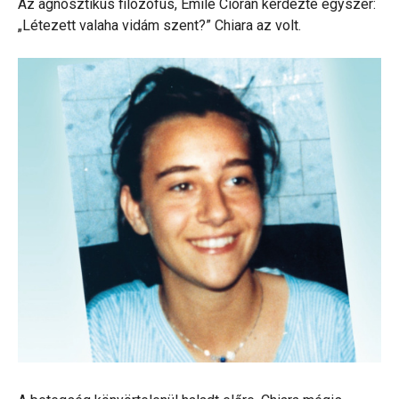
Az agnosztikus filozófus, Émile Cioran kérdezte egyszer:
„Létezett valaha vidám szent?” Chiara az volt.