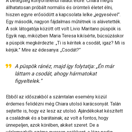
A betegség könyörtelenül haladt előre. Chiara mégis
állhatatosan próbált normális és örömteli életet élni,
hiszen egyre erősödött a kapcsolata lelke „jegyesével”.
Egy második, nagyon fájdalmas műtétnek is alávetették.
A sok látogatója között ott volt Livio Maritano püspök is.
Egyik nap, miközben Maria Teresa kikísérte, búcsúzáskor
a püspök megkérdezte: „Ti is kéritek a csodát, igaz? Mi is
kérjük.” Mire az édesanya: „Csodát?”
A püspök ránéz, majd így folytatja: „Én már
láttam a csodát, ahogy hármatokat
figyeltelek.”
Ebből az időszakból a számtalan esemény közül
érdemes felidézni még Chiara utolsó karácsonyát. Talán
sejtette is, hogy ez lesz az utolsó. Ajándékokat készített
a családnak és a barátainak; az volt a fontos, hogy
ünnepeljen, azok körében, akiket szeret. De a