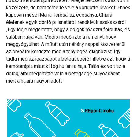
hosszú kemoterápia követett. Meglehetősen rossz volt a
közérzete, de nem terhelte vele a körülötte lévőket. Ennek
kapcsán mesél Maria Teresa, az édesanya,
Chiara
életének egyik döntő pillanatáról, rendkívüli szakaszáról:
„Egy ideje megértette, hogy a dolgok rosszra fordultak, és
valóban rákja van. Mégis megőrizte a reményt, hogy
meggyógyulhat. A műtét után néhány nappal közvetlenül
az orvostól kérdezte meg a tényleges diagnózist. Így
tudta meg az igazságot a betegségéről, illetve azt, hogy a
kemoterápia miatt ki fog hullani a haja. Talán ez volt az a
dolog, ami megértette vele a betegsége súlyosságát,
mert a hajára nagyon adott.