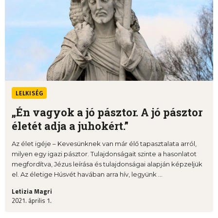
LELKISÉG
„Én vagyok a jó pásztor. A jó pásztor
életét adja a juhokért.”
Az élet igéje – Kevesünknek van már élő tapasztalata arról,
milyen egy igazi pásztor. Tulajdonságait szinte a hasonlatot
megfordítva, Jézus leírása és tulajdonságai alapján képzeljük
el. Az életige Húsvét havában arra hív, legyünk ...
Letizia Magri
2021. április 1.