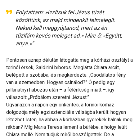
Folytattam: »Izzítsuk fel Jézus tüzét
közöttünk, az majd mindenkit felmelegít.
Neked kell meggyújtanod, mert az én
tűzifám kevés meleget ad.« Mire ő: »Együtt,
anya.«”
Pontosan aznap délután látogatta meg a kórházi osztályt a
torinói érsek, Saldirini bíboros. Meglátta Chiara arcát,
belépett a szobába, és megkérdezte: „Csodálatos fény
van a szemedben. Hogyan csinálod?” Ő pedig egy
pillanatnyi habozás után – a félénkség miatt –, így
válaszolt: „Próbálom szeretni Jézust.”
Ugyanazon a napon egy önkéntes, a torinói kórház
dolgozója mély egzisztenciális válságba került: hogyan
létezhet Isten, ha abban a kórházban gyerekek halnak meg
rákban? Míg Maria Teresa lement a büfébe, a hölgy leült
Chiara mellé. Nem tudjuk miről beszélgettek. De a