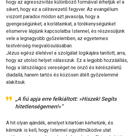
hogy az agresszivitás különböző formáival érhetjük el a
sikert, hogy ez a célravezető fegyver. Az evangélium
viszont paradox módon azt javasolja, hogy a
gyengeségünket, a korlátainkat, a törékenységünket
elismerve lépjünk kapcsolatba Istennel, és részesüljünk
vele a legnagyobb győzelemben, az egyetemes
testvériség megvalósulásában.
Jézus egész életével a szolgálat logikájára tanított, arra,
hogy az utolsó helyet válasszuk. Ez a legjobb hozzáállás,
hogy a látszólagos vereséget ne önző és kérészéletű
diadallá, hanem tartós és közösen átélt győzelemmé
alakítsuk.
„A fiú apja erre felkiáltott: »Hiszek! Segíts
hitetlenségemen!«”
A hit olyan ajándék, amelyet kitartóan kérhetünk, és
kérnünk is kell, hogy Istennel együttműködve utat