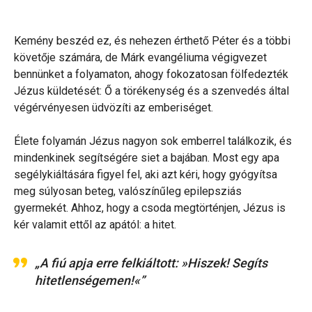
Kemény beszéd ez, és nehezen érthető Péter és a többi
követője számára, de Márk evangéliuma végigvezet
bennünket a folyamaton, ahogy fokozatosan fölfedezték
Jézus küldetését: Ő a törékenység és a szenvedés által
végérvényesen üdvözíti az emberiséget.
Élete folyamán Jézus nagyon sok emberrel találkozik, és
mindenkinek segítségére siet a bajában. Most egy apa
segélykiáltására figyel fel, aki azt kéri, hogy gyógyítsa
meg súlyosan beteg, valószínűleg epilepsziás
gyermekét. Ahhoz, hogy a csoda megtörténjen, Jézus is
kér valamit ettől az apától: a hitet.
„A fiú apja erre felkiáltott: »Hiszek! Segíts
hitetlenségemen!«”