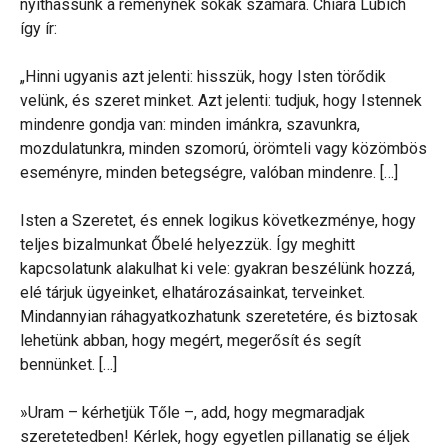
nyithassunk a reménynek sokak számára. Chiara Lubich
így ír:
„Hinni ugyanis azt jelenti: hisszük, hogy Isten törődik
velünk, és szeret minket. Azt jelenti: tudjuk, hogy Istennek
mindenre gondja van: minden imánkra, szavunkra,
mozdulatunkra, minden szomorú, örömteli vagy közömbös
eseményre, minden betegségre, valóban mindenre. […]
Isten a Szeretet, és ennek logikus következménye, hogy
teljes bizalmunkat Őbelé helyezzük. Így meghitt
kapcsolatunk alakulhat ki vele: gyakran beszélünk hozzá,
elé tárjuk ügyeinket, elhatározásainkat, terveinket.
Mindannyian ráhagyatkozhatunk szeretetére, és biztosak
lehetünk abban, hogy megért, megerősít és segít
bennünket. […]
»Uram – kérhetjük Tőle –, add, hogy megmaradjak
szeretetedben! Kérlek, hogy egyetlen pillanatig se éljek