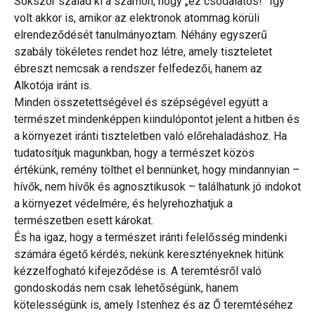
Sokszor szalad ki a számon, hogy „ez csodálatos!” Így
volt akkor is, amikor az elektronok atommag körüli
elrendeződését tanulmányoztam. Néhány egyszerű
szabály tökéletes rendet hoz létre, amely tiszteletet
ébreszt nemcsak a rendszer felfedezői, hanem az
Alkotója iránt is.
Minden összetettségével és szépségével együtt a
természet mindenképpen kiindulópontot jelent a hitben és
a környezet iránti tiszteletben való előrehaladáshoz. Ha
tudatosítjuk magunkban, hogy a természet közös
értékünk, remény tölthet el bennünket, hogy mindannyian –
hívők, nem hívők és agnosztikusok – találhatunk jó indokot
a környezet védelmére, és helyrehozhatjuk a
természetben esett károkat.
És ha igaz, hogy a természet iránti felelősség mindenki
számára égető kérdés, nekünk keresztényeknek hitünk
kézzelfogható kifejeződése is. A teremtésről való
gondoskodás nem csak lehetőségünk, hanem
kötelességünk is, amely Istenhez és az Ő teremtéséhez