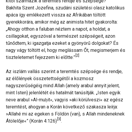
kitől származik a teremtés rendje és szépsége?
Bakhita Szent Jozefina, szudáni születési olasz katolikus
apáca így emlékezett vissza az Afrikában töltött
gyerekkorára, amikor még az animista hitet gyakorolta:
„Ahogy otthon a faluban néztem a napot, a holdat, a
csillagokat, egyszóval a természet szépségeit, azon
tűnődtem, ki igazgatja ezeket a gyönyörű dolgokat? És
nagy vágy töltött el, hogy meglássam Őt, megismerjem és
[2]
tiszteletemet fejezzem ki előtte.”
Az iszlám vallás szerint a teremtés szépsége és rendje,
az élőlények összetettségétől a kozmosz
nagyszerűségéig mind Allah (amely arabul annyit jelent,
mint Isten) jelenlétét és hatalmát tanúsítják. „Isten egyik
neve arabul »Al-muḥit«, vagyis »aki körülveszi« az egész
teremtést, ahogyan a Korán következő szakasza leírja:
»Allahé mi az egeken s Földön (van), s Allah mindeneknek
[3]
Átölelője«” (Korán 4:126)
.