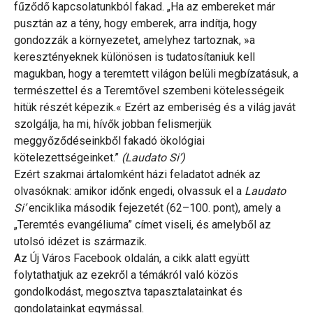
fűződő kapcsolatunkból fakad. „Ha az embereket már
pusztán az a tény, hogy emberek, arra indítja, hogy
gondozzák a környezetet, amelyhez tartoznak, »a
keresztényeknek különösen is tudatosítaniuk kell
magukban, hogy a teremtett világon belüli megbízatásuk, a
természettel és a Teremtővel szembeni kötelességeik
hitük részét képezik.« Ezért az emberiség és a világ javát
szolgálja, ha mi, hívők jobban felismerjük
meggyőződéseinkből fakadó ökológiai
kötelezettségeinket.”
(Laudato Si’)
Ezért szakmai ártalomként házi feladatot adnék az
olvasóknak: amikor időnk engedi, olvassuk el a
Laudato
Si’
enciklika második fejezetét (62–100. pont), amely a
„Teremtés evangéliuma” címet viseli, és amelyből az
utolsó idézet is származik.
Az Új Város Facebook oldalán, a cikk alatt együtt
folytathatjuk az ezekről a témákról való közös
gondolkodást, megosztva tapasztalatainkat és
gondolatainkat egymással.