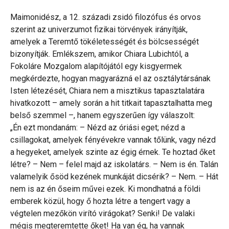
Maimonidész, a 12. századi zsidó filozófus és orvos
szerint az univerzumot fizikai törvények irányítják,
amelyek a Teremtő tökéletességét és bölcsességét
bizonyítják. Emlékszem, amikor Chiara Lubichtól, a
Fokoláre Mozgalom alapítójától egy kisgyermek
megkérdezte, hogyan magyarázná el az osztálytársának
Isten létezését, Chiara nem a misztikus tapasztalatára
hivatkozott – amely során a hit titkait tapasztalhatta meg
belső szemmel –, hanem egyszerűen így válaszolt:
„Én ezt mondanám: – Nézd az óriási eget; nézd a
csillagokat, amelyek fényévekre vannak tőlünk, vagy nézd
a hegyeket, amelyek szinte az égig érnek. Te hoztad őket
létre? – Nem – felel majd az iskolatárs. – Nem is én. Talán
valamelyik ősöd kezének munkáját dicsérik? – Nem. – Hát
nem is az én őseim művei ezek. Ki mondhatná a földi
emberek közül, hogy ő hozta létre a tengert vagy a
végtelen mezőkön virító virágokat? Senki! De valaki
mégis megteremtette őket! Ha van ég, ha vannak