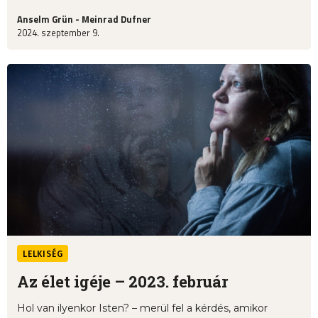
Anselm Grün - Meinrad Dufner
2024. szeptember 9.
LELKISÉG
Az élet igéje – 2023. február
Hol van ilyenkor Isten? – merül fel a kérdés, amikor