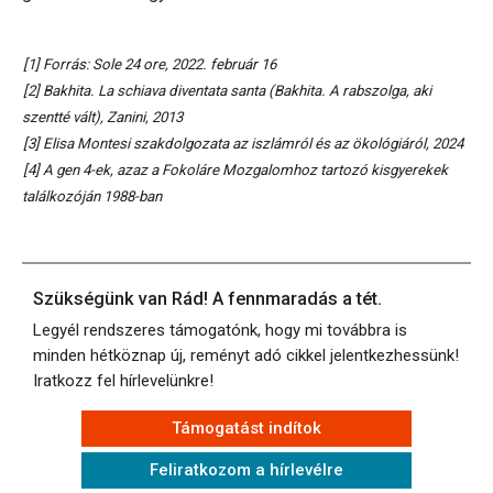
[1] Forrás: Sole 24 ore, 2022. február 16
[2] Bakhita. La schiava diventata santa (Bakhita. A rabszolga, aki
szentté vált), Zanini, 2013
[3] Elisa Montesi szakdolgozata az iszlámról és az ökológiáról, 2024
[4] A gen 4-ek, azaz a Fokoláre Mozgalomhoz tartozó kisgyerekek
találkozóján 1988-ban
Szükségünk van Rád! A fennmaradás a tét.
Legyél rendszeres támogatónk, hogy mi továbbra is
minden hétköznap új, reményt adó cikkel jelentkezhessünk!
Iratkozz fel hírlevelünkre!
Támogatást indítok
Feliratkozom a hírlevélre