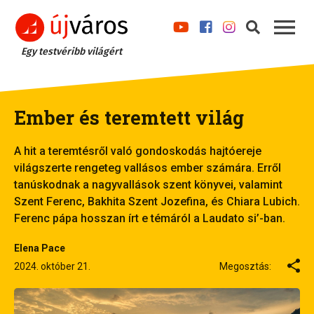
Egy testvéribb világért
Ember és teremtett világ
A hit a teremtésről való gondoskodás hajtóereje
világszerte rengeteg vallásos ember számára. Erről
tanúskodnak a nagyvallások szent könyvei, valamint
Szent Ferenc, Bakhita Szent Jozefina, és Chiara Lubich.
Ferenc pápa hosszan írt e témáról a Laudato si’-ban.
Elena Pace
2024. október 21.
Megosztás: