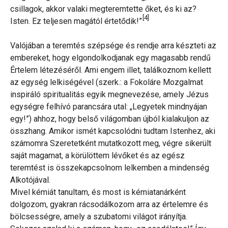
csillagok, akkor valaki megteremtette őket, és ki az?
[4]
Isten. Ez teljesen magától értetődik!”
Valójában a teremtés szépsége és rendje arra készteti az
embereket, hogy elgondolkodjanak egy magasabb rendű
Értelem létezéséről. Ami engem illet, találkoznom kellett
az egység lelkiségével (szerk.: a Fokoláre Mozgalmat
inspiráló spiritualitás egyik megnevezése, amely Jézus
egységre felhívó parancsára utal: „Legyetek mindnyájan
egy!”) ahhoz, hogy belső világomban újból kialakuljon az
összhang. Amikor ismét kapcsolódni tudtam Istenhez, aki
számomra Szeretetként mutatkozott meg, végre sikerült
saját magamat, a körülöttem lévőket és az egész
teremtést is összekapcsolnom lelkemben a mindenség
Alkotójával.
Mivel kémiát tanultam, és most is kémiatanárként
dolgozom, gyakran rácsodálkozom arra az értelemre és
bölcsességre, amely a szubatomi világot irányítja.