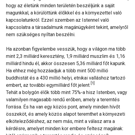
hogy az életünk minden területén beszéljünk a saját
magunkkal, a körülöttünk élőkkel és a környezettel való
kapcsolatunkról. Ezzel szemben az Istennel való
kapcsolatra a társadalmunk magánügyként tekint, amelyről
nem szükséges nyíltan beszélni.
Ha azonban figyelembe vesszük, hogy a világon ma több
mint 2,3 milliárd keresztény, 1,9 milliárd muszlim és 1,16
milliárd hindu él, akkor összesen 5,36 milliárd főt kapunk.
Ha ehhez még hozzáadjuk a több mint 500 millió
buddhistát és a 430 millió helyi, etnikai valláshoz tartozó
[1]
embert, az további egymilliárd főt jelent.
Tehát a bolygón élők több mint 75%-a hisz Istenben, vagy
valamilyen magasabb rendű erőben, amely a teremtés
forrása. És ha van egy közös pont, amely minden hívőt
összeköt, és amely közös alapot teremthet a környezeti
elköteleződéshez, az nem más, mint a válasz arra a
kérdésre, amelyet minden kor embere feltesz magának: