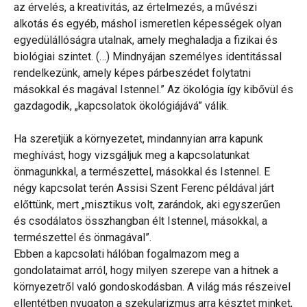
az érvelés, a kreativitás, az értelmezés, a művészi
alkotás és egyéb, máshol ismeretlen képességek olyan
egyedülállóságra utalnak, amely meghaladja a fizikai és
biológiai szintet. (…) Mindnyájan személyes identitással
rendelkezünk, amely képes párbeszédet folytatni
másokkal és magával Istennel.” Az ökológia így kibővül és
gazdagodik, „kapcsolatok ökológiájává” válik.
Ha szeretjük a környezetet, mindannyian arra kapunk
meghívást, hogy vizsgáljuk meg a kapcsolatunkat
önmagunkkal, a természettel, másokkal és Istennel. E
négy kapcsolat terén Assisi Szent Ferenc példával járt
előttünk, mert „misztikus volt, zarándok, aki egyszerűen
és csodálatos összhangban élt Istennel, másokkal, a
természettel és önmagával”.
Ebben a kapcsolati hálóban fogalmazom meg a
gondolataimat arról, hogy milyen szerepe van a hitnek a
környezetről való gondoskodásban. A világ más részeivel
ellentétben nyugaton a szekularizmus arra késztet minket,