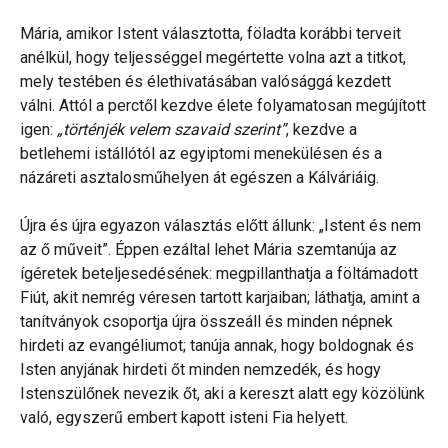
Mária, amikor Istent választotta, föladta korábbi terveit
anélkül, hogy teljességgel megértette volna azt a titkot,
mely testében és élethivatásában valósággá kezdett
válni. Attól a perctől kezdve élete folyamatosan megújított
igen:
„történjék velem szavaid szerint”
, kezdve a
betlehemi istállótól az egyiptomi menekülésen és a
názáreti asztalosműhelyen át egészen a Kálváriáig.
Újra és újra egyazon választás előtt állunk: „Istent és nem
az ő műveit”. Éppen ezáltal lehet Mária szemtanúja az
ígéretek beteljesedésének: megpillanthatja a föltámadott
Fiút, akit nemrég véresen tartott karjaiban; láthatja, amint a
tanítványok csoportja újra összeáll és minden népnek
hirdeti az evangéliumot; tanúja annak, hogy boldognak és
Isten anyjának hirdeti őt minden nemzedék, és hogy
Istenszülőnek nevezik őt, aki a kereszt alatt egy közölünk
való, egyszerű embert kapott isteni Fia helyett.