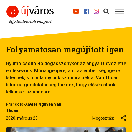
Egy testvéribb világért
Folyamatosan megújított igen
Gyümölcsoltó Boldogasszonykor az angyali üdvözletre
emlékezünk: Mária igenjére, ami az emberiség igene
Istennek, s mindannyiunk számára példa. Van Thuân
bíboros gondolatai segíthetnek, hogy előkészítsük
lelkünket az ünnepre.
François-Xavier Nguyên Van
Thuân
2020. március 25.
Megosztás: