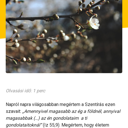
Olvasási idő: 1 perc
Napról napra világosabban megértem a Szentírás ezen
szavait:
„Amennyivel magasabb az ég a földnél, annyival
magasabbak (…) az én gondolataim a ti
gondolataitoknál”
(Iz 55,9). Megértem, hogy életem