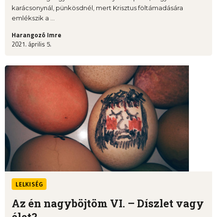
karácsonynál, pünkösdnél, mert Krisztus föltámadására
emlékszik a ...
Harangozó Imre
2021. április 5.
LELKISÉG
Az én nagyböjtöm VI. – Díszlet vagy
élet?