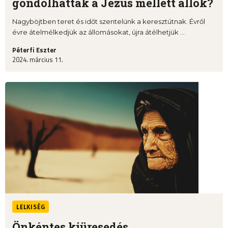
gondolhattak a Jézus mellett állók?
Nagyböjtben teret és időt szentelünk a keresztútnak. Évről
évre átelmélkedjük az állomásokat, újra átélhetjük ...
Péterfi Eszter
2024. március 11.
LELKISÉG
Önkéntes kiüresedés