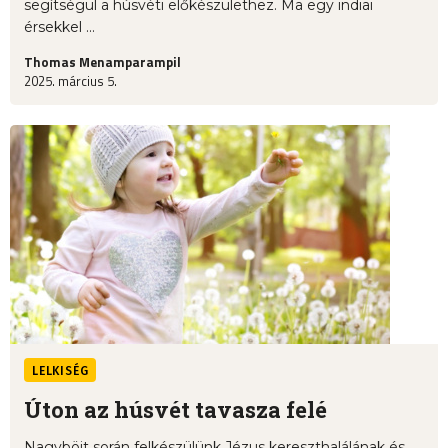
segítségül a húsvéti előkészülethez. Ma egy indiai
érsekkel ...
Thomas Menamparampil
2025. március 5.
LELKISÉG
Úton az húsvét tavasza felé
Nagyböjt során felkészülünk Jézus kereszthalálának és