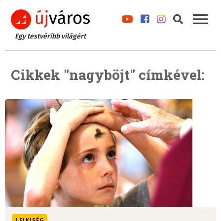
Egy testvéribb világért
Cikkek "nagyböjt" címkével:
LELKISÉG