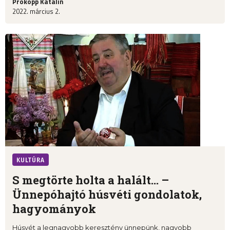
Prokopp Katalin
2022. március 2.
KULTÚRA
S megtörte holta a halált… –
Ünnepóhajtó húsvéti gondolatok,
hagyományok
Húsvét a legnagyobb keresztény ünnepünk, nagyobb