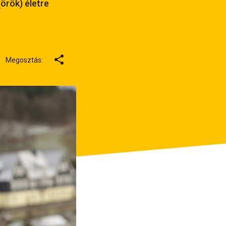
örök) életre
Megosztás: