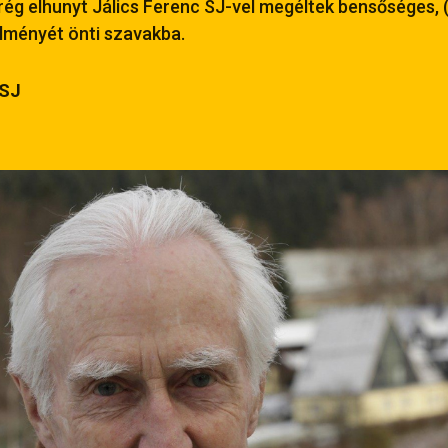
ég elhunyt Jálics Ferenc SJ-vel megéltek bensőséges, (
ményét önti szavakba.
 SJ