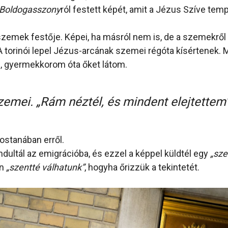
 Boldogasszony
ról festett képét, amit a Jézus Szíve tem
zemek festője. Képei, ha másról nem is, de a szemekről
A torinói lepel Jézus-arcának szemei régóta kísértenek.
, gyermekkorom óta őket látom.
zemei. „
Rám néztél, és mindent elejtettem
ostanában erről.
ndultál az emigrációba, és ezzel a képpel küldtél egy
„sze
én
„szentté válhatunk”
, hogyha őrizzük a tekintetét.