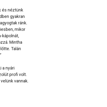
k és néztünk
edben gyakran
ragyogtak ránk.
riesben, mikor
-kápolnát,
ozzá. Mintha
őtte. Talán
”
 a nyári
lút profi volt.
s velünk vannak.