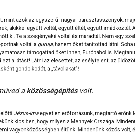
et, mint azok az egyszerű magyar parasztasszonyok, maj
, akikkel együtt voltál, együtt éltél, együtt imádkoztál. A
 nőtt ki. Te a szegényeké voltál és maradtál. Nem egy szell
portnak voltál a
guruja
, hanem őket tanítottad látni. Soha
olyamatosan támogattad őket innen, Európából is. Megtan
 ezt a látást! Látni az elesettet, az esélytelent, az üldözöt
sként gondolkodót, a „távoliakat”!
 műved a
közösségépítés
volt.
előtti
Jézus-ima
egyetlen erőforrásunk, megtartó erőnk l
künk kicsiben, hogy milyen a Mennyek Országa. Mindenü
zellemi vagyonközösségben éltünk. Mindenünk közös volt,