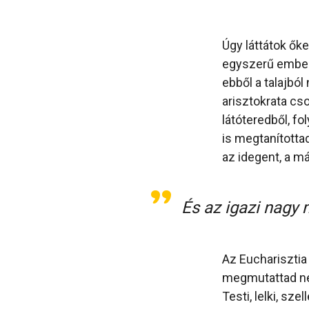
Úgy láttátok ők
egyszerű emberek
ebből a talajból
arisztokrata cso
látóteredből, f
is megtanítottad
az idegent, a má
És az igazi nagy
Az Eucharisztia 
megmutattad ne
Testi, lelki, s