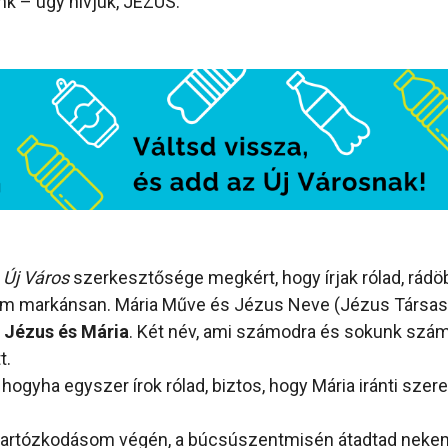
nk – úgy hívjuk, JÉZUS.
z
Új Város
szerkesztősége megkért, hogy írjak rólad, rád
rám markánsan. Mária Műve és Jézus Neve (Jézus Társasá
.
Jézus és Mária
. Két név, ami számodra és sokunk szám
t.
hogyha egyszer írok rólad, biztos, hogy Mária iránti szer
 tartózkodásom végén, a búcsúszentmisén átadtad neke