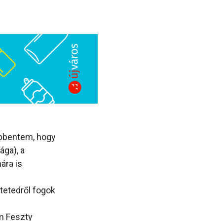
öbbentem, hogy
ga), a
ára is
etetedről fogok
m Feszty