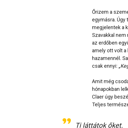
Őrizem a szeme
egymásra. Úgy t
megjelentek a k
Szavakkal nem n
az erdőben együ
amely ott volt 
hazamennél. Sal
csak ennyi: „
Keg
Amit még csodált
hónapokban lelk
Claer úgy beszél
Teljes termész
Ti láttátok őket.