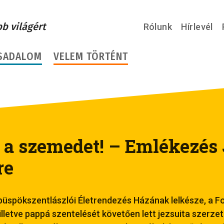
bb világért
Rólunk
Hírlevél
SADALOM
VELEM TÖRTÉNT
 a szemedet! – Emlékezés 
re
 püspökszentlászlói Életrendezés Házának lelkésze, a Fo
lletve pappá szentelését követően lett jezsuita szerzet