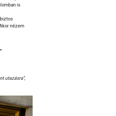
plomban is
 biztos
 Mikor nézem
”
nt utazásra”
,