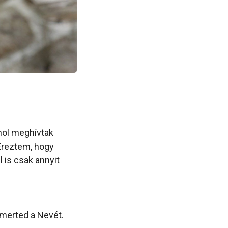
ahol meghívtak
Éreztem, hogy
 is csak annyit
smerted a Nevét.