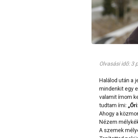
Olvasási idő: 3 
Halálod után a 
mindenkit egy e
valamit írnom k
tudtam írni:
„Őr
Ahogy a közmond
Nézem mélykék,
A szemek mélyén 