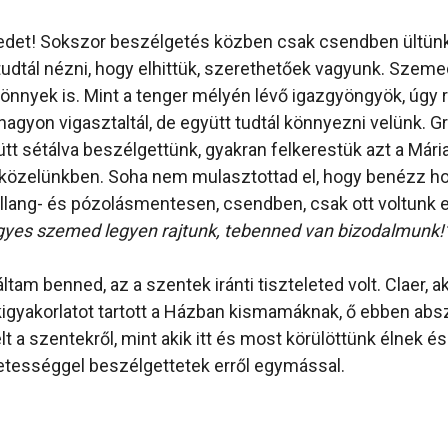
det! Sokszor beszélgetés közben csak csendben ültün
udtál nézni, hogy elhittük, szerethetőek vagyunk. Szem
önnyek is. Mint a tenger mélyén lévő igazgyöngyök, úgy 
agyon vigasztaltál, de együtt tudtál könnyezni velünk. G
tt sétálva beszélgettünk, gyakran felkerestük azt a Mária
a közelünkben. Soha nem mulasztottad el, hogy benézz h
lang- és pózolásmentesen, csendben, csak ott voltunk el
yes szemed legyen rajtunk, tebenned van bizodalmunk!
am benned, az a szentek iránti tiszteleted volt. Claer, aki
igyakorlatot tartott a Házban kismamáknak, ő ebben abszo
t a szentekről, mint akik itt és most körülöttünk élnek é
etességgel beszélgettetek erről egymással.