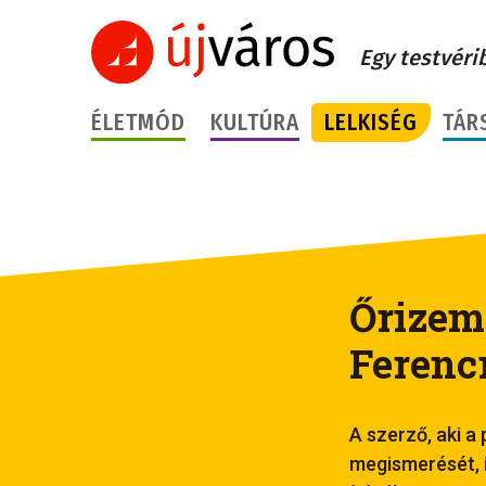
Egy testvéri
ÉLETMÓD
KULTÚRA
LELKISÉG
TÁR
Őrizem
Ferenc
A szerző, aki a
megismerését, i