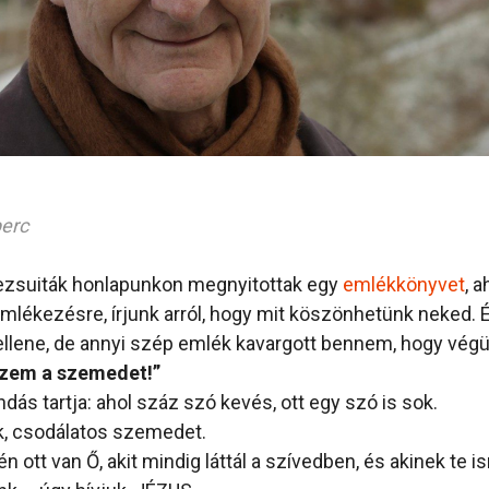
perc
jezsuiták honlapunkon megnyitottak egy
emlékkönyvet
, 
mlékezésre, írjunk arról, hogy mit köszönhetünk neked. 
ellene, de annyi szép emlék kavargott bennem, hogy végül
izem a szemedet!”
ás tartja: ahol száz szó kevés, ott egy szó is sok.
 csodálatos szemedet.
ott van Ő, akit mindig láttál a szívedben, és akinek te i