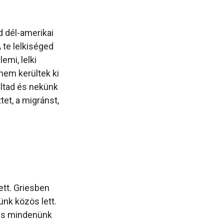
d dél-amerikai
 te lelkiséged
emi, lelki
 nem kerültek ki
ultad és nekünk
tet, a migránst,
ett. Griesben
nk közös lett.
 és mindenünk