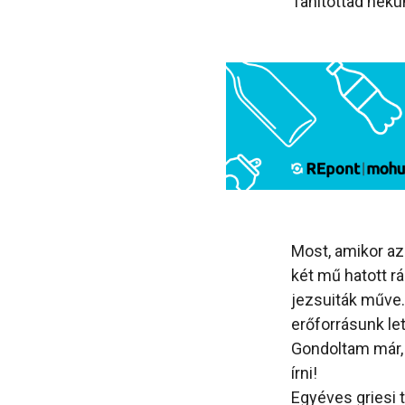
Tanítottad nekü
Most, amikor a
két mű hatott 
jezsuiták műve
erőforrásunk let
Gondoltam már, 
írni!
Egyéves griesi