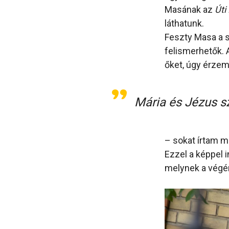
Masának az
Úti
láthatunk.
Feszty Masa a s
felismerhetők. 
őket, úgy érzem
Mária és Jézus s
– sokat írtam m
Ezzel a képpel i
melynek a vég