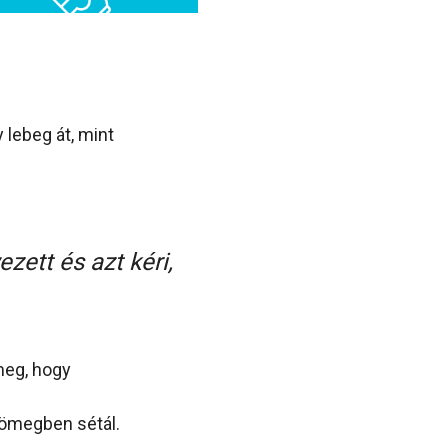
lebeg át, mint
ett és azt kéri,
meg, hogy
tömegben sétál.