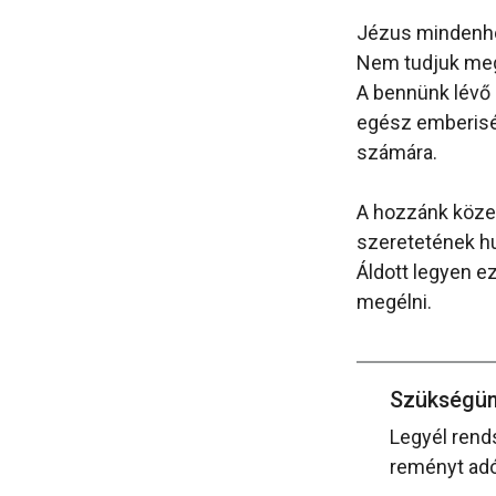
Jézus mindenhol
Nem tudjuk megt
A bennünk lévő 
egész emberiség
számára.
A hozzánk közeli
szeretetének hu
Áldott legyen e
megélni.
Szükségün
Legyél rend
reményt adó 