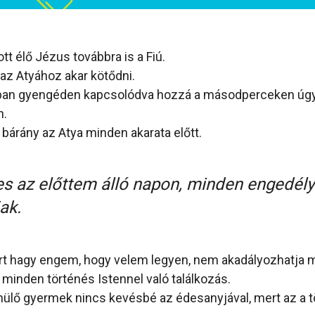
t élő Jézus továbbra is a Fiú.
az Atyához akar kötődni.
tban gyengéden kapcsolódva hozzá a másodperceken úgy 
n.
 bárány az Atya minden akarata előtt.
s az előttem álló napon, minden engedélyez
ak.
zért hagy engem, hogy velem legyen, nem akadályozhatja 
 minden történés Istennel való találkozás.
ülő gyermek nincs kevésbé az édesanyjával, mert az a 