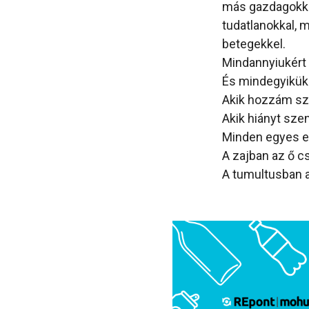
más gazdagokka
tudatlanokkal,
betegekkel.
Mindannyiukért j
És mindegyiküke
Akik hozzám szó
Akik hiányt sze
Minden egyes em
A zajban az ő c
A tumultusban a