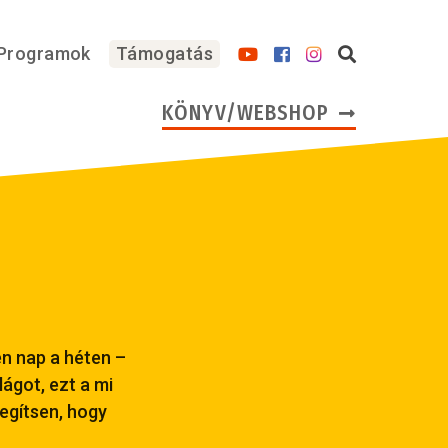
Programok
Támogatás
KÖNYV/WEBSHOP
en nap a héten –
ágot, ezt a mi
egítsen, hogy