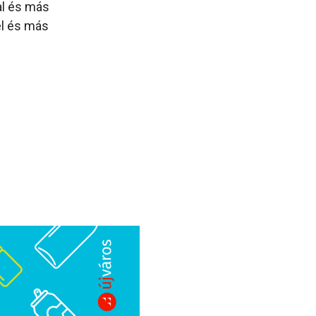
al és más
el és más