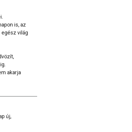
i.
apon is, az
 egész világ
dvözít,
ig.
em akarja
p új,