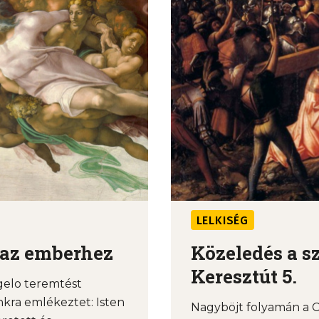
LELKISÉG
p az emberhez
Közeledés a s
Keresztút 5.
gelo teremtést
nkra emlékeztet: Isten
Nagyböjt folyamán a C