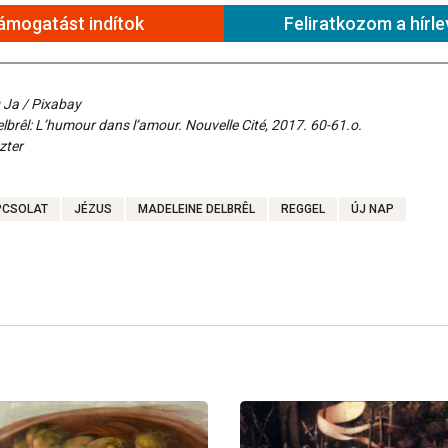
ámogatást indítok
Feliratkozom a hírle
q Ja / Pixabay
lbrêl: L’humour dans l’amour. Nouvelle Cité, 2017. 60-61.o.
zter
PCSOLAT
JÉZUS
MADELEINE DELBRÊL
REGGEL
ÚJ NAP