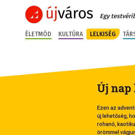
Egy testvéri
ÉLETMÓD
KULTÚRA
LELKISÉG
TÁR
Új nap
Ezen az adventi
új lehetőség, h
rohanó, kaotiku
örömmel vágjun