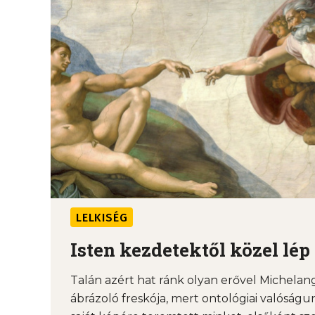
LELKISÉG
Isten kezdetektől közel lé
Talán azért hat ránk olyan erővel Michelan
ábrázoló freskója, mert ontológiai valóságu