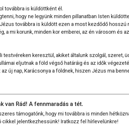
 továbbra is küldöttként él.
enni, hogy ne legyünk minden pillanatban Isten küldötte
Jézus továbbra is küldött ezen a most kezdődő hosszú n
, a mi korunk, minden kor emberei, az én városom és az
 testvéreken keresztül, akiket általunk szolgál, szeret, ü
llámai eljutnak a föld végső határáig és az idők végezeté
z az új nap, Karácsonya a földnek, hiszen Jézus ma benn
k van Rád! A fennmaradás a tét.
szeres támogatónk, hogy mi továbbra is minden hétközna
cikkel jelentkezhessünk! Iratkozz fel hírlevelünkre!