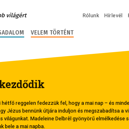
bb világért
Rólunk
Hírlevél
SADALOM
VELEM TÖRTÉNT
 kezdődik
 hétfő reggelen fedezzük fel, hogy a mai nap – és mind
ogy Jézus bennünk útjára induljon és megszabadítsa a vil
s világunkat. Madeleine Delbrêl gyönyörű elmélkedése s
k bele a mai napba.