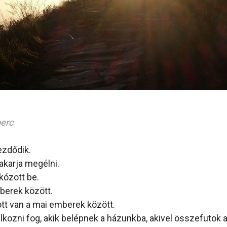
perc
ezdődik.
karja megélni.
kózott be.
mberek között.
tt van a mai emberek között.
lkozni fog, akik belépnek a házunkba, akivel összefutok 