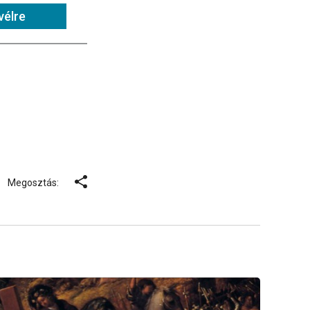
vélre
Megosztás: