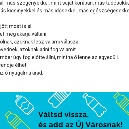
l, más szegényekkel, mint saját korában, más tudósokk
 más kicsinyekkel és más idősekkel, más egészségesekk
ött most is el.
t meg akarja váltani.
lnak, azoknak lesz valami válasza.
nvednek, azoknak adni fog valamit.
ber úgy fog előtte állni, mintha ő lenne az egyedüli.
sendje élhet.
z ő nyugalma árad.