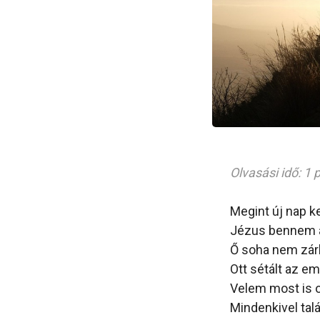
Olvasási idő: 1 
Megint új nap k
Jézus bennem a
Ő soha nem zár
Ott sétált az e
Velem most is o
Mindenkivel talá