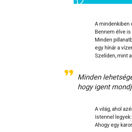
A mindenkiben ot
Bennem élve is 
Minden pillana
egy hínár a víze
Szelíden, mint a
Minden lehetsége
hogy igent mondj
A világ, ahol a
Istennel legyek:
Ahogy egy karon